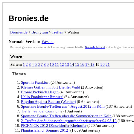
Bronies.de
Bronies.de
>
Bronytum
>
Treffen
> Westen
Normale Version:
Westen
Du siehst gerade eine vereinfachte Darstellung unserer Inhalte.
Normale Ansicht
mit richtiger Formatier
Westen
Seiten:
1
2
3
4
5
6
7
8
9
10
11
12
13
14
15
16
17
18
19
20
21
Themen
Sport in Frankfurt
(24 Antworten)
Kleines Grillen im Fort Biehler Wald
(2 Antworten)
Bronie Picknick Hagen
(41 Antworten)
Hallo Frankfurter Bronies!
(64 Antworten)
Rhythm Against Racism (Werther)
(0 Antworten)
Spontane Bronie-Treffen am 4.August.2012 in Köln
(137 Antworten)
Treffen auf der Connichi?
(1 Antwort)
Spontane Bronie-Treffen über die Sommerferien in Köln
(188 Antwort
2. Treffen der Südhessenburgtourhochzeitscrasher 04.08.12
(160 Antw
PICKNICK 2012 Düsseldorfer Rheinufer
(529 Antworten)
Phantasialand [Sommer 2012]
(1.009 Antworten)