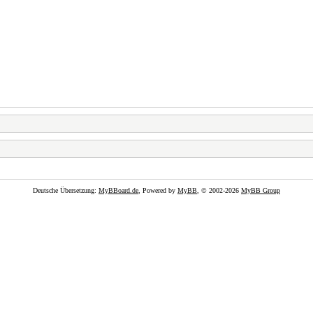
Deutsche Übersetzung:
MyBBoard.de
, Powered by
MyBB
, © 2002-2026
MyBB Group