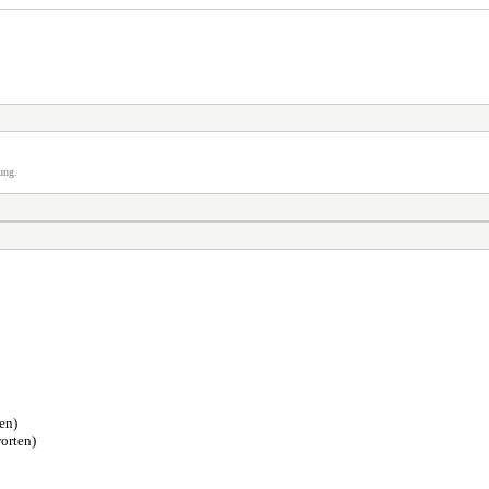
ung.
en)
orten)