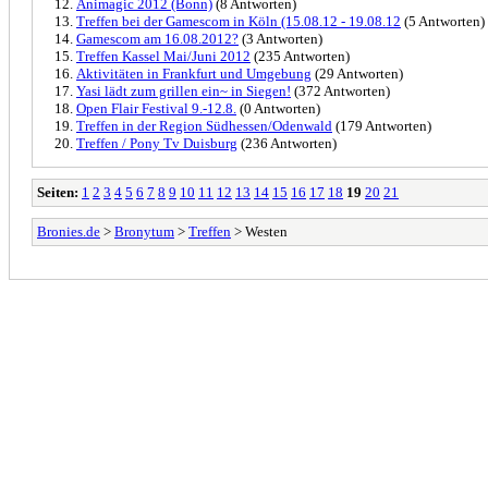
Animagic 2012 (Bonn)
(8 Antworten)
Treffen bei der Gamescom in Köln (15.08.12 - 19.08.12
(5 Antworten)
Gamescom am 16.08.2012?
(3 Antworten)
Treffen Kassel Mai/Juni 2012
(235 Antworten)
Aktivitäten in Frankfurt und Umgebung
(29 Antworten)
Yasi lädt zum grillen ein~ in Siegen!
(372 Antworten)
Open Flair Festival 9.-12.8.
(0 Antworten)
Treffen in der Region Südhessen/Odenwald
(179 Antworten)
Treffen / Pony Tv Duisburg
(236 Antworten)
Seiten:
1
2
3
4
5
6
7
8
9
10
11
12
13
14
15
16
17
18
19
20
21
Bronies.de
>
Bronytum
>
Treffen
> Westen