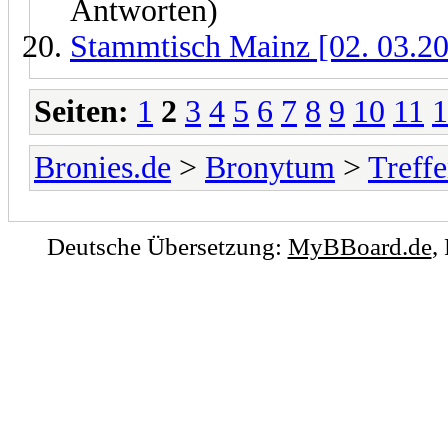
Antworten)
Stammtisch Mainz [02. 03.20
Seiten:
1
2
3
4
5
6
7
8
9
10
11
1
Bronies.de
>
Bronytum
>
Treff
Deutsche Übersetzung:
MyBBoard.de
,