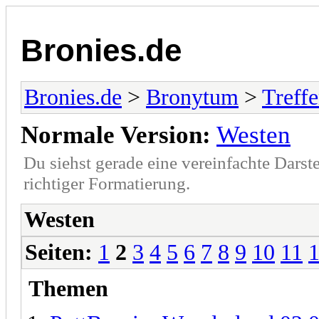
Bronies.de
Bronies.de
>
Bronytum
>
Treff
Normale Version:
Westen
Du siehst gerade eine vereinfachte Darst
richtiger Formatierung.
Westen
Seiten:
1
2
3
4
5
6
7
8
9
10
11
Themen