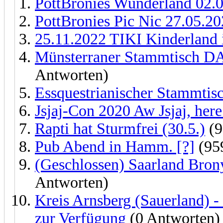
PottBronies Wunderland 02.0
PottBronies Pic Nic 27.05.20
25.11.2022 TIKI Kinderland 
Münsterraner Stammtisc
Antworten)
Essquestrianischer Stammtis
Jsjaj-Con 2020 Aw Jsjaj, her
Rapti hat Sturmfrei (30.5.)
(9
Pub Abend in Hamm. [?]
(95
(Geschlossen) Saarland Bron
Antworten)
Kreis Arnsberg (Sauerland) - 
zur Verfügung
(0 Antworten)