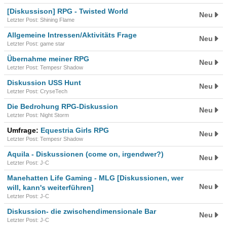
[Diskussison] RPG - Twisted World
Neu
Letzter Post: Shining Flame
Allgemeine Intressen/Aktivitäts Frage
Neu
Letzter Post: game star
Übernahme meiner RPG
Neu
Letzter Post: Tempesr Shadow
Diskussion USS Hunt
Neu
Letzter Post: CryseTech
Die Bedrohung RPG-Diskussion
Neu
Letzter Post: Night Storm
Umfrage:
Equestria Girls RPG
Neu
Letzter Post: Tempesr Shadow
Aquila - Diskussionen (come on, irgendwer?)
Neu
Letzter Post: J-C
Manehatten Life Gaming - MLG [Diskussionen, wer
Neu
will, kann's weiterführen]
Letzter Post: J-C
Diskussion- die zwischendimensionale Bar
Neu
Letzter Post: J-C