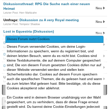
Diskusionsthread: RPG Die Suche nach einer neuen
Neu
Heimat
Letzter Post: Herr Mahlzahn
Umfrage:
Diskussion zu A very Royal meeting
Neu
Letzter Post: Tempesr Shadow
Lost in Equestria (Diskussion)
Neu
Letzter Post: Tempesr Shadow
Dieses Forum nutzt Cookies
Diskussionsthread Die Herschaft der drei
Neu
Dieses Forum verwendet Cookies, um deine Login-
Letzter Post: Tempesr Shadow
Informationen zu speichern, wenn du registriert bist, und
Diskussionsthread Munja
deinen letzten Besuch, wenn du es nicht bist. Cookies sind
Neu
Letzter Post: Tempesr Shadow
kleine Textdokumente, die auf deinem Computer gespeichert
sind; Die von diesem Forum gesetzten Cookies düfen nur auf
Diskussion Digimon MLP RPG
Neu
dieser Website verwendet werden und stellen kein
Letzter Post: Tempesr Shadow
Sicherheitsrisiko dar. Cookies auf diesem Forum speichern
Umfrage:
Diskusions Thread zu: die neue königin
auch die spezifischen Themen, die du gelesen hast und wann
Neu
Letzter Post: Tempesr Shadow
du zum letzten Mal gelesen hast. Bitte bestätige, ob du diese
Cookies akzeptierst oder ablehnst.
Search:
Ein Cookie wird in deinem Browser unabhängig von der Wahl
Seite:
gespeichert, um zu verhindern, dass dir diese Frage erneut
1
»
gestellt wird. Du kannst deine Cookie-Einstellungen jederzeit