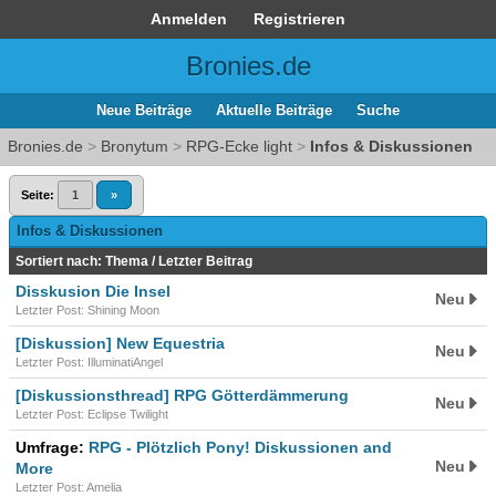
Anmelden
Registrieren
Bronies.de
Neue Beiträge
Aktuelle Beiträge
Suche
Bronies.de
>
Bronytum
>
RPG-Ecke light
>
Infos & Diskussionen
Seite:
1
»
Infos & Diskussionen
Sortiert nach:
Thema
/
Letzter Beitrag
Disskusion Die Insel
Neu
Letzter Post: Shining Moon
[Diskussion] New Equestria
Neu
Letzter Post: IlluminatiAngel
[Diskussionsthread] RPG Götterdämmerung
Neu
Letzter Post: Eclipse Twilight
Umfrage:
RPG - Plötzlich Pony! Diskussionen and
Neu
More
Letzter Post: Amelia