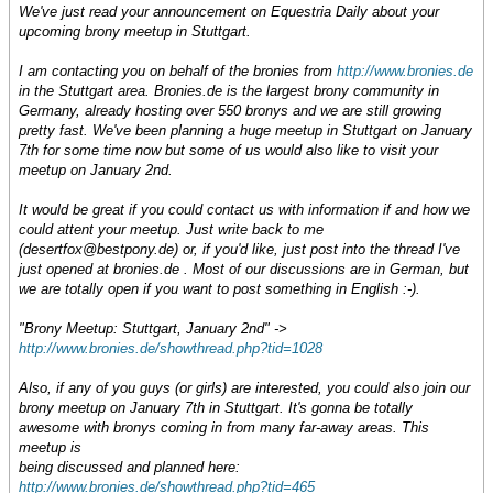
We've just read your announcement on Equestria Daily about your
upcoming brony meetup in Stuttgart.
I am contacting you on behalf of the bronies from
http://www.bronies.de
in the Stuttgart area. Bronies.de is the largest brony community in
Germany, already hosting over 550 bronys and we are still growing
pretty fast. We've been planning a huge meetup in Stuttgart on January
7th for some time now but some of us would also like to visit your
meetup on January 2nd.
It would be great if you could contact us with information if and how we
could attent your meetup. Just write back to me
(desertfox@bestpony.de) or, if you'd like, just post into the thread I've
just opened at bronies.de . Most of our discussions are in German, but
we are totally open if you want to post something in English :-).
"Brony Meetup: Stuttgart, January 2nd" ->
http://www.bronies.de/showthread.php?tid=1028
Also, if any of you guys (or girls) are interested, you could also join our
brony meetup on January 7th in Stuttgart. It's gonna be totally
awesome with bronys coming in from many far-away areas. This
meetup is
being discussed and planned here:
http://www.bronies.de/showthread.php?tid=465