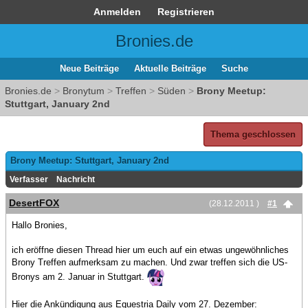
Anmelden
Registrieren
Bronies.de
Neue Beiträge
Aktuelle Beiträge
Suche
Bronies.de
>
Bronytum
>
Treffen
>
Süden
>
Brony Meetup:
Stuttgart, January 2nd
Thema geschlossen
Brony Meetup: Stuttgart, January 2nd
Verfasser
Nachricht
DesertFOX
(28.12.2011 )
#1
Hallo Bronies,
ich eröffne diesen Thread hier um euch auf ein etwas ungewöhnliches
Brony Treffen aufmerksam zu machen. Und zwar treffen sich die US-
Bronys am 2. Januar in Stuttgart.
Hier die Ankündigung aus Equestria Daily vom 27. Dezember: