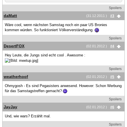
Spoilers
daMatt
(31.12.2011 )
#3
Wäre cool, wenn nächsten Samstag noch ein paar US Bronies
kommen würden. So funktioniert Völkerverständigung.
Spoilers
DesertFOX
(02.01.2012 )
#4
Hey Leute, die Jungs sind echt cool . Awesome :
Spoilers
weatherhoof
(02.01.2012 )
#5
Ohmygosh - Es sind Pegasisters anwesend. However: Schon Werbung
für das Samstagstreffen gemacht?
Spoilers
JayJay
(02.01.2012 )
#6
Und, wie wars? Erzählt mal.
Spoilers