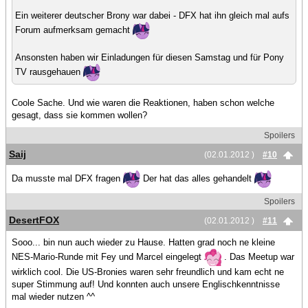
Ein weiterer deutscher Brony war dabei - DFX hat ihn gleich mal aufs
Forum aufmerksam gemacht
Ansonsten haben wir Einladungen für diesen Samstag und für Pony
TV rausgehauen
Coole Sache. Und wie waren die Reaktionen, haben schon welche
gesagt, dass sie kommen wollen?
Spoilers
Saij
(02.01.2012 )
#10
Da musste mal DFX fragen
Der hat das alles gehandelt
Spoilers
DesertFOX
(02.01.2012 )
#11
Sooo... bin nun auch wieder zu Hause. Hatten grad noch ne kleine
NES-Mario-Runde mit Fey und Marcel eingelegt
. Das Meetup war
wirklich cool. Die US-Bronies waren sehr freundlich und kam echt ne
super Stimmung auf! Und konnten auch unsere Englischkenntnisse
mal wieder nutzen ^^