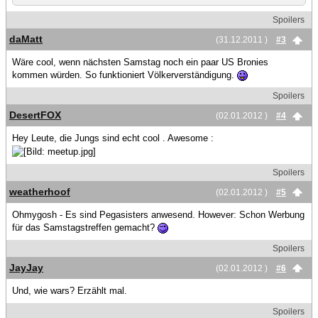
Spoilers
daMatt
(31.12.2011 )
#3
Wäre cool, wenn nächsten Samstag noch ein paar US Bronies
kommen würden. So funktioniert Völkerverständigung.
Spoilers
DesertFOX
(02.01.2012 )
#4
Hey Leute, die Jungs sind echt cool . Awesome :
Spoilers
weatherhoof
(02.01.2012 )
#5
Ohmygosh - Es sind Pegasisters anwesend. However: Schon Werbung
für das Samstagstreffen gemacht?
Spoilers
JayJay
(02.01.2012 )
#6
Und, wie wars? Erzählt mal.
Spoilers