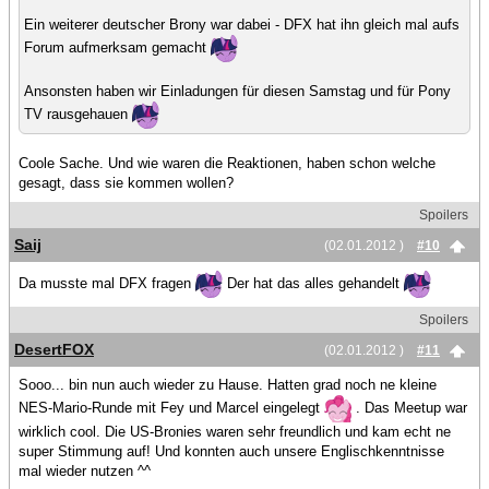
Ein weiterer deutscher Brony war dabei - DFX hat ihn gleich mal aufs
Forum aufmerksam gemacht
Ansonsten haben wir Einladungen für diesen Samstag und für Pony
TV rausgehauen
Coole Sache. Und wie waren die Reaktionen, haben schon welche
gesagt, dass sie kommen wollen?
Spoilers
Saij
(02.01.2012 )
#10
Da musste mal DFX fragen
Der hat das alles gehandelt
Spoilers
DesertFOX
(02.01.2012 )
#11
Sooo... bin nun auch wieder zu Hause. Hatten grad noch ne kleine
NES-Mario-Runde mit Fey und Marcel eingelegt
. Das Meetup war
wirklich cool. Die US-Bronies waren sehr freundlich und kam echt ne
super Stimmung auf! Und konnten auch unsere Englischkenntnisse
mal wieder nutzen ^^