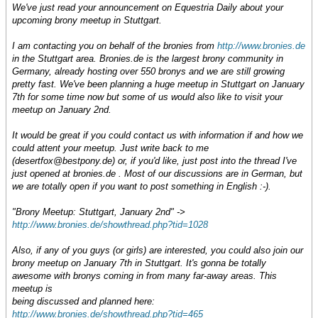
We've just read your announcement on Equestria Daily about your
upcoming brony meetup in Stuttgart.
I am contacting you on behalf of the bronies from
http://www.bronies.de
in the Stuttgart area. Bronies.de is the largest brony community in
Germany, already hosting over 550 bronys and we are still growing
pretty fast. We've been planning a huge meetup in Stuttgart on January
7th for some time now but some of us would also like to visit your
meetup on January 2nd.
It would be great if you could contact us with information if and how we
could attent your meetup. Just write back to me
(desertfox@bestpony.de) or, if you'd like, just post into the thread I've
just opened at bronies.de . Most of our discussions are in German, but
we are totally open if you want to post something in English :-).
"Brony Meetup: Stuttgart, January 2nd" ->
http://www.bronies.de/showthread.php?tid=1028
Also, if any of you guys (or girls) are interested, you could also join our
brony meetup on January 7th in Stuttgart. It's gonna be totally
awesome with bronys coming in from many far-away areas. This
meetup is
being discussed and planned here:
http://www.bronies.de/showthread.php?tid=465