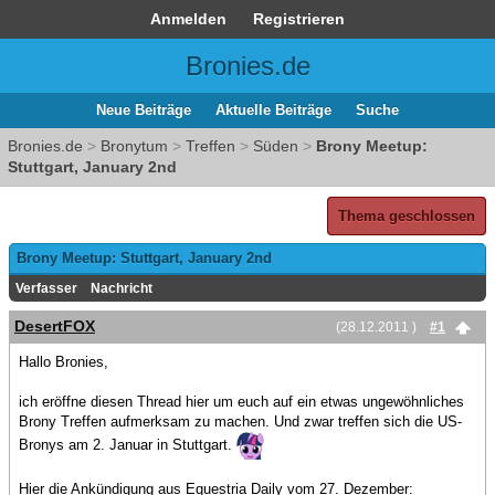
Anmelden
Registrieren
Bronies.de
Neue Beiträge
Aktuelle Beiträge
Suche
Bronies.de
>
Bronytum
>
Treffen
>
Süden
>
Brony Meetup:
Stuttgart, January 2nd
Thema geschlossen
Brony Meetup: Stuttgart, January 2nd
Verfasser
Nachricht
DesertFOX
(28.12.2011 )
#1
Hallo Bronies,
ich eröffne diesen Thread hier um euch auf ein etwas ungewöhnliches
Brony Treffen aufmerksam zu machen. Und zwar treffen sich die US-
Bronys am 2. Januar in Stuttgart.
Hier die Ankündigung aus Equestria Daily vom 27. Dezember: