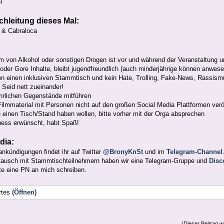
!
hleitung dieses Mal:
n & Cabraloca
 von Alkohol oder sonstigen Drogen ist vor und während der Veranstaltung u
oder Gore Inhalte, bleibt jugendfreundlich (auch minderjährige können anwese
en einen inklusiven Stammtisch und kein Hate, Trolling, Fake-News, Rassism
Seid nett zueinander!
hrlichen Gegenstände mitführen
Filmmaterial mit Personen nicht auf den großen Social Media Plattformen verö
e einen Tisch/Stand haben wollen, bitte vorher mit der Orga absprechen
ess erwünscht, habt Spaß!
dia:
kündigungen findet ihr auf Twitter
@BronyKnSt
und im
Telegram-Channel
tausch mit Stammtischteilnehmern haben wir eine Telegram-Gruppe und
Disc
te eine PN an mich schreiben.
rtes
(Öffnen)
(Dieser Beitrag w