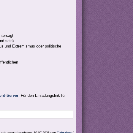
ntersagt
nd sein)
us und Extremismus oder politische
ffentlichen
.
ord-Server
. Für den Einladungslink für
urde zuletzt bearbeitet: 10.07.2026 von
Cabraloca
.)