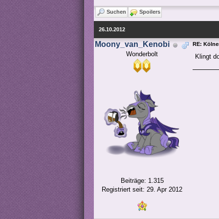
Suchen
Spoilers
26.10.2012
Moony_van_Kenobi
RE: Kölne
Wonderbolt
Klingt d
Beiträge: 1.315
Registriert seit: 29. Apr 2012