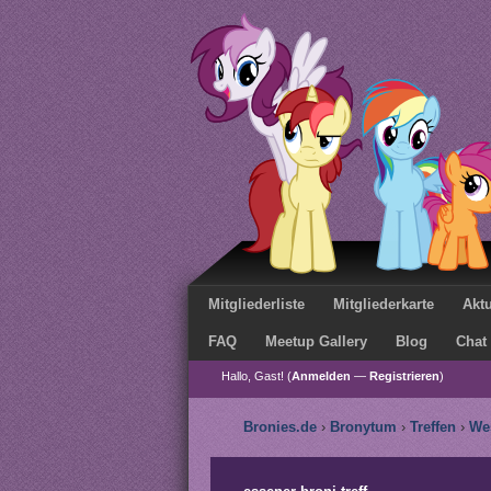
Mitgliederliste
Mitgliederkarte
Aktu
FAQ
Meetup Gallery
Blog
Chat
Hallo, Gast! (
Anmelden
—
Registrieren
)
Bronies.de
›
Bronytum
›
Treffen
›
We