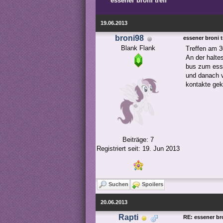
essener broni treff
19.06.2013
broni98
essener broni t
Blank Flank
Treffen am 3
An der halte
bus zum esse
und danach v
kontakte gekn
Beiträge: 7
Registriert seit: 19. Jun 2013
Suchen
Spoilers
20.06.2013
Rapti
RE: essener bro