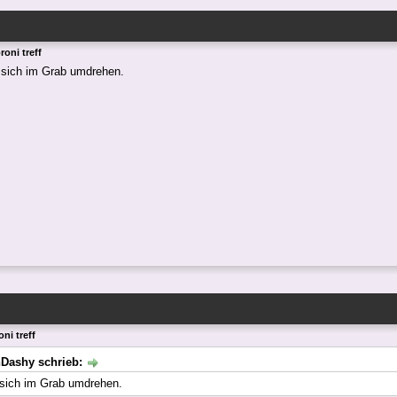
roni treff
 sich im Grab umdrehen.
ni treff
hDashy schrieb:
sich im Grab umdrehen.