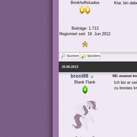
Brinkhoffskadse
Klar, bin dabe
Beiträge: 1.713
Registriert seit: 19. Jun 2012
Suchen
Spoilers
20.06.2013
broni98
RE: essener bro
Blank Flank
Ich bin er se
zu bronies kr