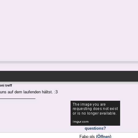
ni treff
uns auf dem laufenden hältst. :3
questions?
Fabo pls
(Öffnen)