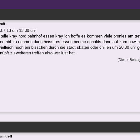
reff
0.7.13 um 13.00 uhr
stelle kray nord bahnhof essen kray ich hoffe es kommen viele bronies am tr
n hbf zu nehmen dann heisst es essen bei mc donalds dann auf zum bowlin
ielleich noch ein bisschen durch die stadt skaten oder chillen um 20.00 uhr 
üpft zu weiteren treffen also wer lust hat.
(Dieser Beitra
ni treff