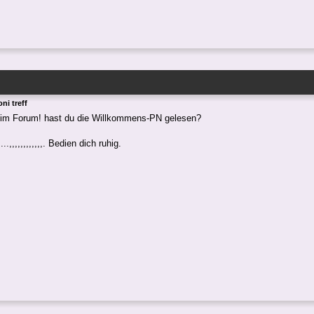
ni treff
im Forum! hast du die Willkommens-PN gelesen?
...,,,,,,,,,,,,. Bedien dich ruhig.