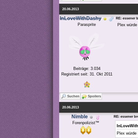
20.06.2013
InLoveWithDashy
RE: essener b
Parasprite
Plex würde
Beiträge: 3.034
Registriert seit: 31. Okt 2011
Suchen
Spoilers
20.06.2013
Nimble
RE: essener bro
Forenpolizist™
InLoveWit
Plex würde 