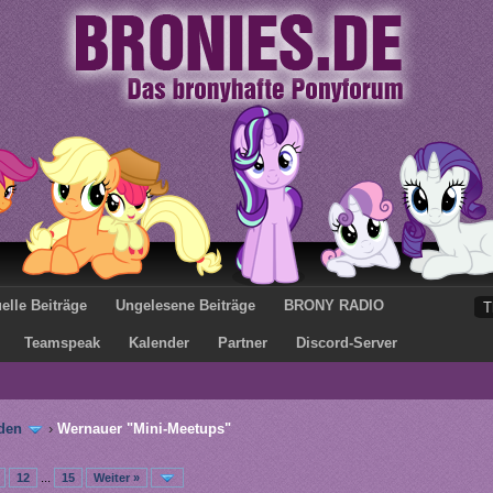
elle Beiträge
Ungelesene Beiträge
BRONY RADIO
Teamspeak
Kalender
Partner
Discord-Server
den
›
Wernauer "Mini-Meetups"
12
...
15
Weiter »