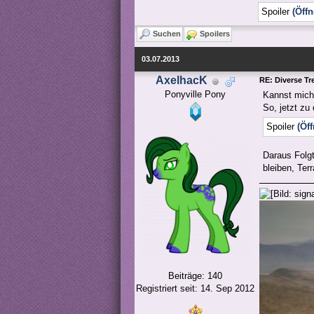
Spoiler
(Öffn
Suchen
Spoilers
03.07.2013
AxelhacK
RE: Diverse Tr
Ponyville Pony
Kannst mich
So, jetzt z
Spoiler
(Öf
Daraus Folgt:
bleiben, Ter
Beiträge: 140
Registriert seit: 14. Sep 2012