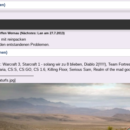
en)
effen Wernau (Nächstes: Lan am 27.7.2013)
 mit reinpacken
u den entstandenen Problemen.
fnen)
 Warcraft 3, Starcraft 1 - solang wir zu 8 blieben, Diablo 2(!!!!!), Team Fortres
raria, CS:S, CS:GO, CS 1.6, Killing Floor, Serious Sam, Realm of the mad g