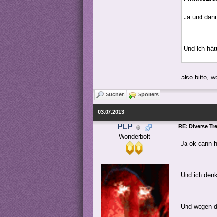
Ja und dan
Und ich hät
also bitte, 
Suchen
Spoilers
03.07.2013
PLP
RE: Diverse Tr
Wonderbolt
Ja ok dann h
Und ich den
Und wegen d