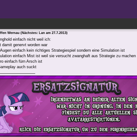
effen Wernau (Nächstes: Lan am 27.7.2013)
ghold einfach nicht weil ich:
 damit genervt worden war
Augen einfach kein richtiges Strategiespiel sondern eine Simulation ist
ulation einfach Mist ist weil sie versucht zwanghaft aus Strategie zu machen
o einfach fürn Arsch ist
Gameplay auch suckt