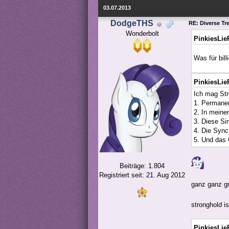
03.07.2013
DodgeTHS
RE: Diverse Tr
Wonderbolt
PinkiesLie
Was für bil
PinkiesLie
Ich mag Str
1. Permanen
2. In meinen
3. Diese Si
4. Die Sync
5. Und das
Beiträge: 1.804
Registriert seit: 21. Aug 2012
ganz ganz gr
stronghold i
PinkiesLie