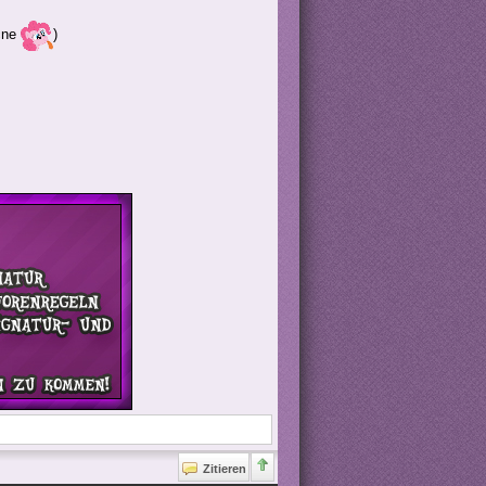
hcne
)
Zitieren