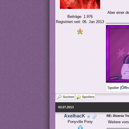
Aber einer 
Beiträge: 1.976
Registriert seit: 06. Jan 2013
Spoiler
(Öffn
Suchen
Spoilers
03.07.2013
AxelhacK
RE: Diverse Tr
Ponyville Pony
Weitere vor