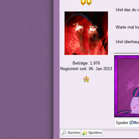
Und das du d
Warte mal k
Und überhaup
Beiträge: 1.976
Registriert seit: 06. Jan 2013
Spoiler
(Öffn
Suchen
Spoilers