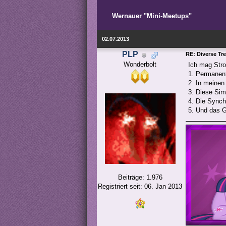
Wernauer "Mini-Meetups"
02.07.2013
PLP
RE: Diverse Tr
Wonderbolt
Ich mag Stron
1. Permanent
2. In meinen 
3. Diese Sim
4. Die Synchr
5. Und das 
Beiträge: 1.976
Registriert seit: 06. Jan 2013