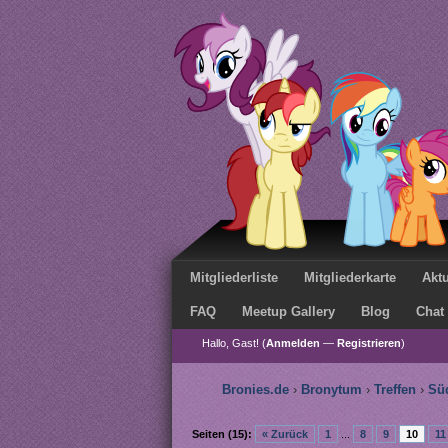
Mitgliederliste
Mitgliederkarte
Aktu
FAQ
Meetup Gallery
Blog
Chat
Hallo, Gast! (
Anmelden
—
Registrieren
)
Bronies.de
›
Bronytum
›
Treffen
›
Sü
Seiten (15):
« Zurück
1
...
8
9
10
11