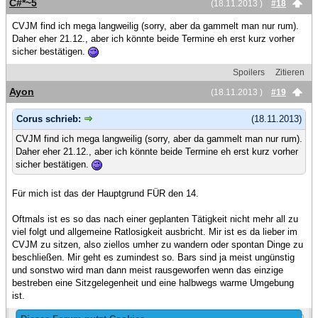
C#*~5
(18.11.2013 )
#18
CVJM find ich mega langweilig (sorry, aber da gammelt man nur rum).
Daher eher 21.12., aber ich könnte beide Termine eh erst kurz vorher
sicher bestätigen.
Spoilers
Zitieren
Ayon
(18.11.2013 )
#19
Corus schrieb:
(18.11.2013)
CVJM find ich mega langweilig (sorry, aber da gammelt man nur rum).
Daher eher 21.12., aber ich könnte beide Termine eh erst kurz vorher
sicher bestätigen.
Für mich ist das der Hauptgrund FÜR den 14.
Oftmals ist es so das nach einer geplanten Tätigkeit nicht mehr all zu
viel folgt und allgemeine Ratlosigkeit ausbricht. Mir ist es da lieber im
CVJM zu sitzen, also ziellos umher zu wandern oder spontan Dinge zu
beschließen. Mir geht es zumindest so. Bars sind ja meist ungünstig
und sonstwo wird man dann meist rausgeworfen wenn das einzige
bestreben eine Sitzgelegenheit und eine halbwegs warme Umgebung
ist.
Spoilers
Zitieren