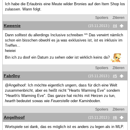
Ich habe die Erlaubnis eine Meute wilder Bronies auf den Item Shop los
zulassen. Wann folgt.
Spoilers
Zitieren
Kweenie
(15.11.2013 )
#4
Dann solltest du allerdings Inclusive schreiben ^^ Das verwirrt nämlich
schon ein bisschen obwohl es ja was exklusives ist, ist es inklusiv im
Treffen...
heieiei
Bin ich zu doof ein Datum zu sehen oder ist wirklich keins da?
Spoilers
Zitieren
Fabr0ny
(15.11.2013 )
#5
@Angelhoof: Ich möchte eigentlich ungern, dass für dich eine Welt
zusammenbricht, aber es heißt nicht "Hearts Warming Eve" sondern
"Hearth's Warming Eve". Das ganze hat nichts mit Herzen zu tun,
hearth
bedeutet sowas wie
Feuerstelle
oder
Kaminboden
.
Spoilers
Zitieren
Angelhoof
(15.11.2013 )
#6
Wortspiele sei dank, das es möglich ist es anders zu legen als in MLP.