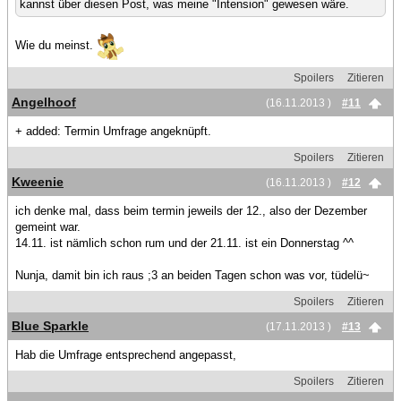
kannst über diesen Post, was meine "Intension" gewesen wäre.
Wie du meinst.
Spoilers
Zitieren
Angelhoof
(16.11.2013 )
#11
+ added: Termin Umfrage angeknüpft.
Spoilers
Zitieren
Kweenie
(16.11.2013 )
#12
ich denke mal, dass beim termin jeweils der 12., also der Dezember
gemeint war.
14.11. ist nämlich schon rum und der 21.11. ist ein Donnerstag ^^
Nunja, damit bin ich raus ;3 an beiden Tagen schon was vor, tüdelü~
Spoilers
Zitieren
Blue Sparkle
(17.11.2013 )
#13
Hab die Umfrage entsprechend angepasst,
Spoilers
Zitieren