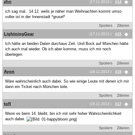
zhn
(17.11.2013 )
#14
ich sag mal.. 14.12. weils je näher man Weihnachten kommt umso
voller ist in der Innenstadt *grusel*
Spoilers
Zitieren
LightningGear
(17.11.2013 )
#15
Ich hätte an beiden Daten durchaus Zeit. Und Bock auf München hätte
ich auch mal wieder. Ob ich aber komme, muss ich mir noch
überlegen.
Spoilers
Zitieren
Ayon
(18.11.2013 )
#16
Wäre wahrscheinlich auch dabei. So wie einige Leute mit denen ich mir
dann ein Ticket nach München teile.
Spoilers
Zitieren
tofl
(18.11.2013 )
#17
Wenn es beim 14. bleibt, bin ich mit sehr hoher Wahrscheinlichkeit
auch dabei.
Spoilers
Zitieren