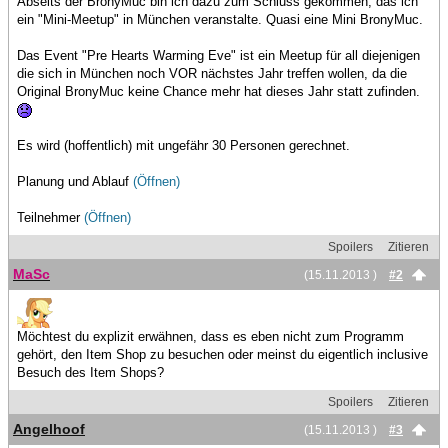
Abseits der BronyMuc bin ich dazu zum Schluss gekommen, das ich
ein "Mini-Meetup" in München veranstalte. Quasi eine Mini BronyMuc.
Das Event "Pre Hearts Warming Eve" ist ein Meetup für all diejenigen
die sich in München noch VOR nächstes Jahr treffen wollen, da die
Original BronyMuc keine Chance mehr hat dieses Jahr statt zufinden.
Es wird (hoffentlich) mit ungefähr 30 Personen gerechnet.
Planung und Ablauf
(Öffnen)
Teilnehmer
(Öffnen)
Spoilers
Zitieren
MaSc
(15.11.2013 )
#2
Möchtest du explizit erwähnen, dass es eben nicht zum Programm
gehört, den Item Shop zu besuchen oder meinst du eigentlich inclusive
Besuch des Item Shops?
Spoilers
Zitieren
Angelhoof
(15.11.2013 )
#3