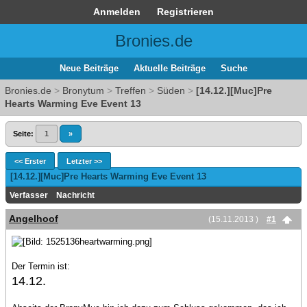
Anmelden
Registrieren
Bronies.de
Neue Beiträge
Aktuelle Beiträge
Suche
Bronies.de
>
Bronytum
>
Treffen
>
Süden
>
[14.12.][Muc]Pre
Hearts Warming Eve Event 13
Seite:
1
»
<< Erster
Letzter >>
[14.12.][Muc]Pre Hearts Warming Eve Event 13
Verfasser
Nachricht
Angelhoof
(15.11.2013 )
#1
Der Termin ist:
14.12.