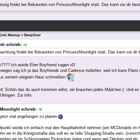
tung findet bei Bekannten von PrincessMoonlight statt. Das kann sie dir be
Girls Meetup + SleepOver
sh schrieb:
nachtung findet bei Bekannten von PrincessMoonlight statt. Das kann sie dir
???? Ich würde Eher Boyfriend sagen xD
wegen sag ich ja das Boyfriends und Cadence midürfen, weil ich kann Flami (
aus seinem eiegnen Haus schmeißen
: Schön das du auch kommen willst, wir brauchen jedes Mädchen (: Und es fi
Uhingen. Zur Info:
Moonlight schrieb:
 jetzt mal angefangen zu planen
effpunkt würde ich einfach mal den Hauptbahnhof nehmen (am MCDonalds im
hn wir in die Königsstraße das soll es ne tolle Shopping-Straße sein. (vorsich
önnten wir im Schlossgarten Picknicken (wäre cool wenn wer Decken und etc. 