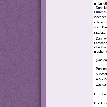
mitbringt!
- Dann k
Dimensi
vieeeeee
- dann um
statt) Di
Ebersbach
- Dann w
Fernsehe
- Und wa
machen w
.
. (was da
.
- Pennen 
- Aufwa
- Frühstü
- was dan
MfG. Eure
P.S. Anhä