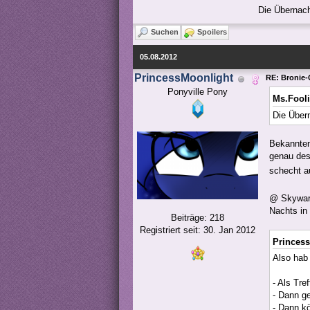
Die Übernach
Suchen
Spoilers
05.08.2012
PrincessMoonlight
RE: Bronie-
Ponyville Pony
Ms.Fooli
Die Über
Bekannten
genau des
schecht 
@ Skyward
Nachts in 
Beiträge: 218
Registriert seit: 30. Jan 2012
Princess
Also hab
- Als Tr
- Dann ge
- Dann k