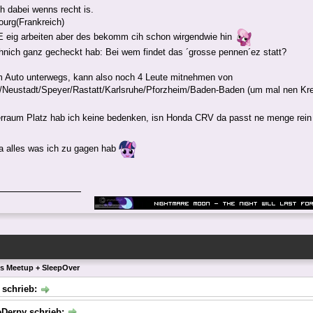
h dabei wenns recht is.
urg(Frankreich)
eig arbeiten aber des bekomm cih schon wirgendwie hin
nich ganz gecheckt hab: Bei wem findet das ´grosse pennen´ez statt?
m Auto unterwegs, kann also noch 4 Leute mitnehmen von
/Neustadt/Speyer/Rastatt/Karlsruhe/Pforzheim/Baden-Baden (um mal nen Krei
rraum Platz hab ich keine bedenken, isn Honda CRV da passt ne menge rei
a alles was ich zu gagen hab
ls Meetup + SleepOver
 schrieb:
eDerpy schrieb: