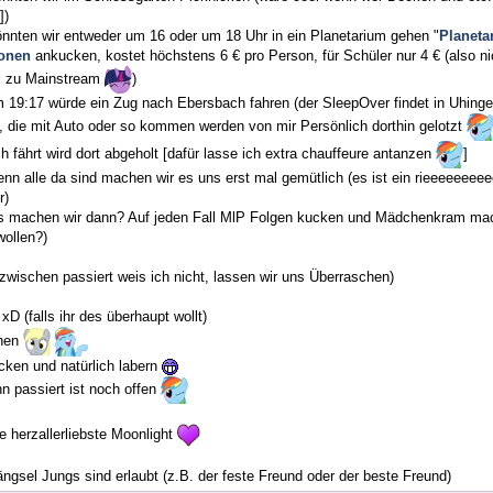
])
önnten wir entweder um 16 oder um 18 Uhr in ein Planetarium gehen "
Planeta
onen
ankucken, kostet höchstens 6 € pro Person, für Schüler nur 4 € (also nic
l zu Mainstream
)
 19:17 würde ein Zug nach Ebersbach fahren (der SleepOver findet in Uhinge
e, die mit Auto oder so kommen werden von mir Persönlich dorthin gelotzt
 fährt wird dort abgeholt [dafür lasse ich extra chauffeure antanzen
]
enn alle da sind machen wir es uns erst mal gemütlich (es ist ein rieeeeee
r)
s machen wir dann? Auf jeden Fall MlP Folgen kucken und Mädchenkram ma
ollen?)
zwischen passiert weis ich nicht, lassen wir uns Überraschen)
xD (falls ihr des überhaupt wollt)
chen
cken und natürlich labern
n passiert ist noch offen
 herzallerliebste Moonlight
ngsel Jungs sind erlaubt (z.B. der feste Freund oder der beste Freund)