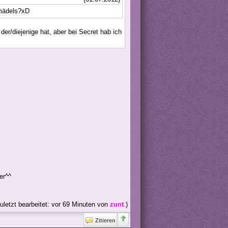
 mädels?xD
er/diejenige hat, aber bei Secret hab ich
er^^
uletzt bearbeitet: vor 69 Minuten von
zunt
.)
Zitieren