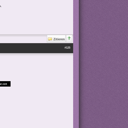
^
Zitieren
#125