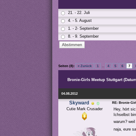
21. - 22. Juli
4. - 5. August
1. - 2- September
8. - 9. September
Seiten (8):
« Zurück
1
...
4
5
6
7
Bronie-Girls Meetup Stuttgart (Datum
04.08.2012
Skyward
RE: Bronie-Gir
Cutie Mark Crusader
Hey, hört si
Ichselbst bi
warum? weil
naja, eure sa