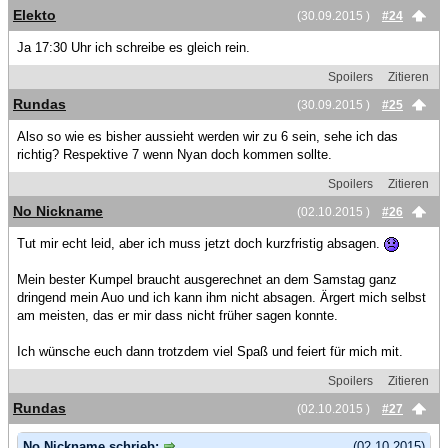
Elekto
(30.09.2015 )
#24
Ja 17:30 Uhr ich schreibe es gleich rein.
Spoilers
Zitieren
Rundas
(30.09.2015 )
#25
Also so wie es bisher aussieht werden wir zu 6 sein, sehe ich das
richtig? Respektive 7 wenn Nyan doch kommen sollte.
Spoilers
Zitieren
No Nickname
(02.10.2015 )
#26
Tut mir echt leid, aber ich muss jetzt doch kurzfristig absagen.
Mein bester Kumpel braucht ausgerechnet an dem Samstag ganz
dringend mein Auo und ich kann ihm nicht absagen. Ärgert mich selbst
am meisten, das er mir dass nicht früher sagen konnte.
Ich wünsche euch dann trotzdem viel Spaß und feiert für mich mit.
Spoilers
Zitieren
Rundas
(02.10.2015 )
#27
No Nickname schrieb:
(02.10.2015)