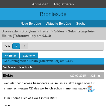
Anmelden
Registrieren
Bronies.de
Neue Beiträge
Aktuelle Beiträge
Suche
Bronies.de
>
Bronytum
>
Treffen
>
Süden
>
Geburtstagsfeier
Elekto (Tafertsweiler) am 03.10
Seite:
«
2
<< Erster
Letzter >>
Geburtstagsfeier Elekto (Tafertsweiler) am 03.10
Verfasser
Nachricht
Elekto
(29.09.2015 )
#21
wer jetzt noch etwas besonderes will muss es jetzt sagen oder für
immer schweigen XD das wollte ich schon immer mal sagen
zum Thema Bier was wollt ihr für Bier?