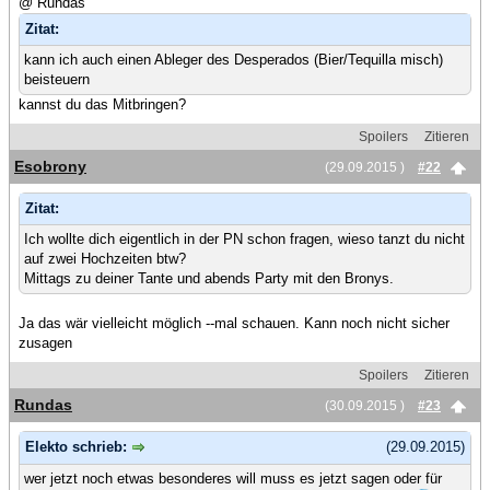
@ Rundas
Zitat:
kann ich auch einen Ableger des Desperados (Bier/Tequilla misch)
beisteuern
kannst du das Mitbringen?
Spoilers
Zitieren
Esobrony
(29.09.2015 )
#22
Zitat:
Ich wollte dich eigentlich in der PN schon fragen, wieso tanzt du nicht
auf zwei Hochzeiten btw?
Mittags zu deiner Tante und abends Party mit den Bronys.
Ja das wär vielleicht möglich --mal schauen. Kann noch nicht sicher
zusagen
Spoilers
Zitieren
Rundas
(30.09.2015 )
#23
Elekto schrieb:
(29.09.2015)
wer jetzt noch etwas besonderes will muss es jetzt sagen oder für