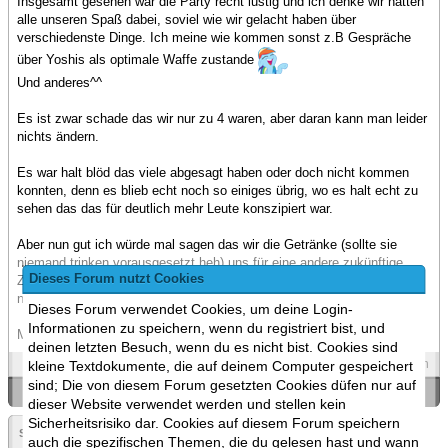
Insgesamt gesehen war die Party recht lustig und ich denke wir hatten
alle unseren Spaß dabei, soviel wie wir gelacht haben über
verschiedenste Dinge. Ich meine wie kommen sonst z.B Gespräche
über Yoshis als optimale Waffe zustande
Und anderes^^
Es ist zwar schade das wir nur zu 4 waren, aber daran kann man leider
nichts ändern.
Es war halt blöd das viele abgesagt haben oder doch nicht kommen
konnten, denn es blieb echt noch so einiges übrig, wo es halt echt zu
sehen das das für deutlich mehr Leute konszipiert war.
Aber nun gut ich würde mal sagen das wir die Getränke (sollte sie
niemand trinken vorausgesetzt heh) uns für eine andere zukünftige
Dieses Forum nutzt Cookies
Zusammenkünft aufsparen. Das Knabberzeug und der Rest kann man
nicht so lange aufheben, von dem her verbraucht das Zeug Elekto.^^
Dieses Forum verwendet Cookies, um deine Login-
Informationen zu speichern, wenn du registriert bist, und
Mir hats auf jeden Fall viel Spaß gemacht.
deinen letzten Besuch, wenn du es nicht bist. Cookies sind
Spoilers
Zitieren
kleine Textdokumente, die auf deinem Computer gespeichert
sind; Die von diesem Forum gesetzten Cookies düfen nur auf
«
Ein Thema zurück
|
Ein Thema vor
»
dieser Website verwendet werden und stellen kein
Sicherheitsrisiko dar. Cookies auf diesem Forum speichern
Seite:
«
2
auch die spezifischen Themen, die du gelesen hast und wann