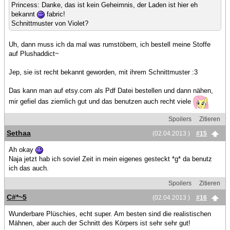
Princess: Danke, das ist kein Geheimnis, der Laden ist hier eh
bekannt
fabric!
Schnittmuster von Violet?
Uh, dann muss ich da mal was rumstöbern, ich bestell meine Stoffe
auf Plushaddict~
Jep, sie ist recht bekannt geworden, mit ihrem Schnittmuster :3
Das kann man auf etsy.com als Pdf Datei bestellen und dann nähen,
mir gefiel das ziemlich gut und das benutzen auch recht viele
Spoilers
Zitieren
Sethaa
(02.04.2013 )
#15
Ah okay
Naja jetzt hab ich soviel Zeit in mein eigenes gesteckt *g* da benutz
ich das auch.
Spoilers
Zitieren
C#*~5
(02.04.2013 )
#16
Wunderbare Plüschies, echt super. Am besten sind die realistischen
Mähnen, aber auch der Schnitt des Körpers ist sehr sehr gut!