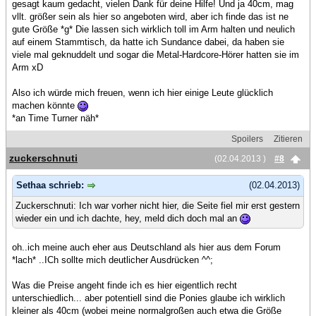
gesagt kaum gedacht, vielen Dank für deine Hilfe! Und ja 40cm, mag
vllt. größer sein als hier so angeboten wird, aber ich finde das ist ne
gute Größe *g* Die lassen sich wirklich toll im Arm halten und neulich
auf einem Stammtisch, da hatte ich Sundance dabei, da haben sie
viele mal geknuddelt und sogar die Metal-Hardcore-Hörer hatten sie im
Arm xD
Also ich würde mich freuen, wenn ich hier einige Leute glücklich
machen könnte
*an Time Turner näh*
Spoilers
Zitieren
zuckerschnuti
(02.04.2013 )
#8
Sethaa schrieb:
(02.04.2013)
Zuckerschnuti: Ich war vorher nicht hier, die Seite fiel mir erst gestern
wieder ein und ich dachte, hey, meld dich doch mal an
oh..ich meine auch eher aus Deutschland als hier aus dem Forum
*lach* ..ICh sollte mich deutlicher Ausdrücken ^^;
Was die Preise angeht finde ich es hier eigentlich recht
unterschiedlich... aber potentiell sind die Ponies glaube ich wirklich
kleiner als 40cm (wobei meine normalgroßen auch etwa die Größe