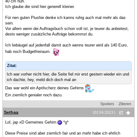
40 cm huh.
Ich glaube die sind hier generell kleiner.
Für nen guten Plushie denke ich kanns ruhig auch mal mehr als das
sein.
Vor allem wenn dei Auftragsbuch schon voll ist, je teurer du anbietest,
desto weniger zusätzliche Aufträge bekommst du.
Ich liebäugel auf jedenfall damit auch wenns teurer wird als 140 Euro,
hab noch Budgetfreiraum.
Zitat:
Ich war vorher nicht hier, die Seite fiel mir erst gestern wieder ein und
ich dachte, hey, meld dich doch mal an
Das war wohl ein Aprilscherz deines Gehirns
Ein ziemlich genialer noch dazu.
Spoilers
Zitieren
Sethaa
(02.04.2013 )
#7
Lol, jap xD Gemeines Gehirn
*g*
Diese Preise sind aber ziemlich fair und an mehr habe ich ehrlich