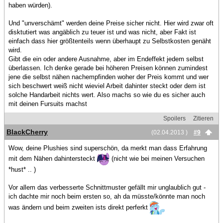
haben würden).
Und "unverschämt" werden deine Preise sicher nicht. Hier wird zwar oft
disktutiert was angäblich zu teuer ist und was nicht, aber Fakt ist
einfach dass hier größtenteils wenn überhaupt zu Selbstkosten genäht
wird.
Gibt die ein oder andere Ausnahme, aber im Endeffekt jedem selbst
überlassen. Ich denke gerade bei höheren Preisen können zumindest
jene die selbst nähen nachempfinden woher der Preis kommt und wer
sich beschwert weiß nicht wieviel Arbeit dahinter steckt oder dem ist
solche Handarbeit nichts wert. Also machs so wie du es sicher auch
mit deinen Fursuits machst
Spoilers
Zitieren
BlackCherry
(02.04.2013 )
#9
Wow, deine Plushies sind superschön, da merkt man dass Erfahrung
mit dem Nähen dahintersteckt
(nicht wie bei meinen Versuchen
*hust* .. )
Vor allem das verbesserte Schnittmuster gefällt mir unglaublich gut -
ich dachte mir noch beim ersten so, ah da müsste/könnte man noch
was ändern und beim zweiten ists direkt perferkt