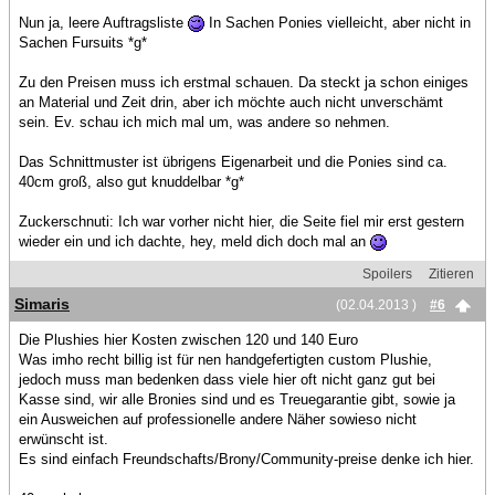
Nun ja, leere Auftragsliste
In Sachen Ponies vielleicht, aber nicht in
Sachen Fursuits *g*
Zu den Preisen muss ich erstmal schauen. Da steckt ja schon einiges
an Material und Zeit drin, aber ich möchte auch nicht unverschämt
sein. Ev. schau ich mich mal um, was andere so nehmen.
Das Schnittmuster ist übrigens Eigenarbeit und die Ponies sind ca.
40cm groß, also gut knuddelbar *g*
Zuckerschnuti: Ich war vorher nicht hier, die Seite fiel mir erst gestern
wieder ein und ich dachte, hey, meld dich doch mal an
Spoilers
Zitieren
Simaris
(02.04.2013 )
#6
Die Plushies hier Kosten zwischen 120 und 140 Euro
Was imho recht billig ist für nen handgefertigten custom Plushie,
jedoch muss man bedenken dass viele hier oft nicht ganz gut bei
Kasse sind, wir alle Bronies sind und es Treuegarantie gibt, sowie ja
ein Ausweichen auf professionelle andere Näher sowieso nicht
erwünscht ist.
Es sind einfach Freundschafts/Brony/Community-preise denke ich hier.