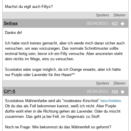
Machst du eigtl auch Fillys?
Spoilers
Zitieren
Sethaa
(02.04.2013 )
#17
Danke dir!
Ich habe noch keines gemacht, aber ich werde mich daran sicher auch
versuchen, um was vorzuzeigen. Das normale Schnittmuster sollte
erstmal fertig sein, bevor ich ein Filly versuche. Aber ansonsten steht
dem nichts im Wege, eins zu versuchen.
Scootaloo wäre sogar möglich, da ich Orange erwarte, aber ich hätte
nur Purple oder Lavender für ihre Haare^^
Spoilers
Zitieren
C#*~5
(02.04.2013 )
#18
Scootaloos Mähnenfarbe wird als "moderates Kirschrot"
beschrieben
.
Ob du das als Fell bekommen kannst, weiß ich nicht. Aber Purple
dürfte wohl eher in die Richtung gehen als Lavender. Oder du mischt
zusammen. Das geht ja bei Fell, im Gegensatz zu Stoff.
Noch ne Frage: Wie bekommst du das Mähnenfell so geformt?