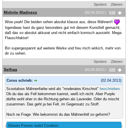
Spoilers
Zitieren
Midnite Madness
(02.04.2013 )
#19
Wow yeah! Die beiden sehen absolut klasse aus, diese Mähnen!!
Irgendwas hast du ganz besonders gut mit diesem Kunstfell gemacht,
daß das so absolut akkurat und nicht einfach komisch aussieht. Mega-
Flauschfaktor!
Bin supergespannt auf weitere Werke und freu mich wirkich, mehr von
dir zu sehen.
Spoilers
Zitieren
Sethaa
(02.04.2013 )
#20
Corus schrieb:
(02.04.2013)
Scootaloos Mähnenfarbe wird als "moderates Kirschrot"
beschrieben
.
Ob du das als Fell bekommen kannst, weiß ich nicht. Aber Purple
dürfte wohl eher in die Richtung gehen als Lavender. Oder du mischt
zusammen. Das geht ja bei Fell, im Gegensatz zu Stoff.
Noch ne Frage: Wie bekommst du das Mähnenfell so geformt?
Dieses Forum nutzt Cookies
Also Sweety Bell stell ich mir mit Fell schwer vor, aber ansonsten kann