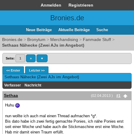
Anmelden
Registrieren
Bronies.de
Neue Beiträge
Aktuelle Beiträge
Suche
Bronies.de
>
Bronytum
>
Merchandising
>
Fanmade Stuff
>
Sethaas Nähecke (Zwei AJs im Angebot)
Seite:
1
»
▼
<< Erster
Letzter >>
Sethaas Nähecke (Zwei AJs im Angebot)
Verfasser
Nachricht
Sethaa
(02.04.2013 )
#1
Huhu
nun wollte ich auch mal einen Thread aufmachen *g*.
Bis dato habe ich zwei fertig gemachte Ponies, ich nähe Ponies erst
seit einer Woche und habe auch die Stickmaschine erst eine Woche.
Hab mir damit einen Traum erfüllt.