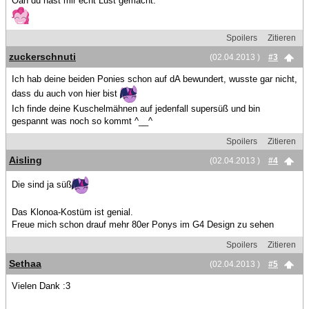
Oah du hast mir echt Lust gemacht.
Spoilers
Zitieren
zuckerschnuti
(02.04.2013 )
#3
Ich hab deine beiden Ponies schon auf dA bewundert, wusste gar nicht,
dass du auch von hier bist
Ich finde deine Kuschelmähnen auf jedenfall supersüß und bin
gespannt was noch so kommt ^__^
Spoilers
Zitieren
Aisling
(02.04.2013 )
#4
Die sind ja süß
Das Klonoa-Kostüm ist genial.
Freue mich schon drauf mehr 80er Ponys im G4 Design zu sehen
Spoilers
Zitieren
Sethaa
(02.04.2013 )
#5
Vielen Dank :3