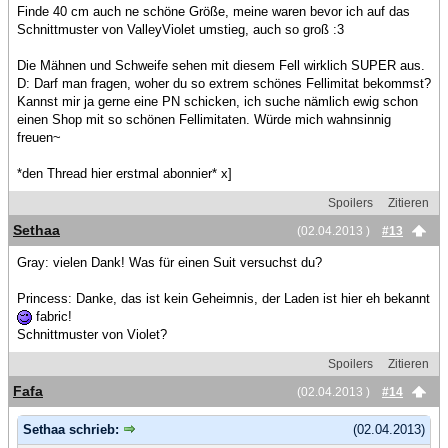
Finde 40 cm auch ne schöne Größe, meine waren bevor ich auf das
Schnittmuster von ValleyViolet umstieg, auch so groß :3
Die Mähnen und Schweife sehen mit diesem Fell wirklich SUPER aus.
D: Darf man fragen, woher du so extrem schönes Fellimitat bekommst?
Kannst mir ja gerne eine PN schicken, ich suche nämlich ewig schon
einen Shop mit so schönen Fellimitaten. Würde mich wahnsinnig
freuen~
*den Thread hier erstmal abonnier* x]
Spoilers
Zitieren
Sethaa
(02.04.2013 )
#13
Gray: vielen Dank! Was für einen Suit versuchst du?
Princess: Danke, das ist kein Geheimnis, der Laden ist hier eh bekannt
fabric!
Schnittmuster von Violet?
Spoilers
Zitieren
Fafa
(02.04.2013 )
#14
Sethaa schrieb:
(02.04.2013)