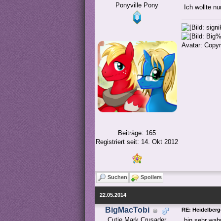
Ponyville Pony
Ich wollte n
Avatar: Copyr
Beiträge: 165
Registriert seit: 14. Okt 2012
Suchen
Spoilers
22.05.2014
BigMacTobi
RE: Heidelber
Cutie Mark Crusader
bin sehr wah