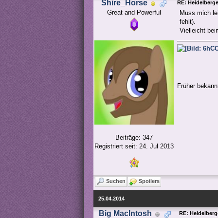
Shire_Horse
RE: Heidelberg
Great and Powerful
Muss mich lei
fehlt).
Vielleicht be
Früher bekannt
Beiträge: 347
Registriert seit: 24. Jul 2013
Suchen
Spoilers
25.04.2014
Big MacIntosh
RE: Heidelber