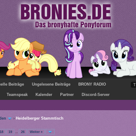
elle Beiträge
Ungelesene Beiträge
BRONY RADIO
Teamspeak
Kalender
Partner
Discord-Server
den
›
Heidelberger Stammtisch
18
19
...
26
Weiter »