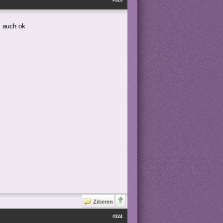
#323
s auch ok
Zitieren
#324