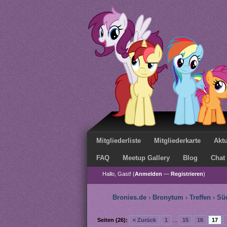
Mitgliederliste
Mitgliederkarte
Aktu
FAQ
Meetup Gallery
Blog
Chat
Hallo, Gast! (
Anmelden
—
Registrieren
)
Bronies.de
›
Bronytum
›
Treffen
›
Sü
Seiten (26):
« Zurück
1
...
15
16
17