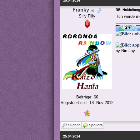
25.04.2014
Franky
RE: Heidelber
Silly Filly
Ich werde mo
by Nin-Jay
Beiträge: 66
Registriert seit: 18. Nov 2012
Suchen
Spoilers
25.04.2014