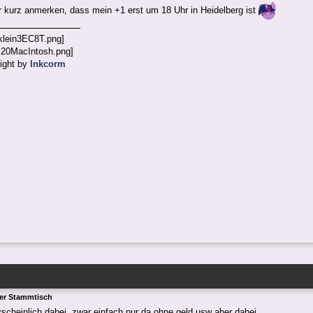
ur kurz anmerken, dass mein +1 erst um 18 Uhr in Heidelberg ist
ight by
Inkcorm
ger Stammtisch
rscheinlich dabei, zwar einfach nur da ohne geld usw aber dabei.