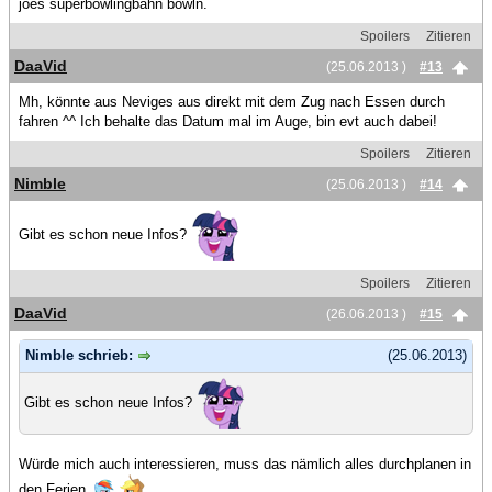
joes superbowlingbahn bowln.
Spoilers
Zitieren
DaaVid
(25.06.2013 )
#13
Mh, könnte aus Neviges aus direkt mit dem Zug nach Essen durch
fahren ^^ Ich behalte das Datum mal im Auge, bin evt auch dabei!
Spoilers
Zitieren
Nimble
(25.06.2013 )
#14
Gibt es schon neue Infos?
Spoilers
Zitieren
DaaVid
(26.06.2013 )
#15
Nimble schrieb:
(25.06.2013)
Gibt es schon neue Infos?
Würde mich auch interessieren, muss das nämlich alles durchplanen in
den Ferien