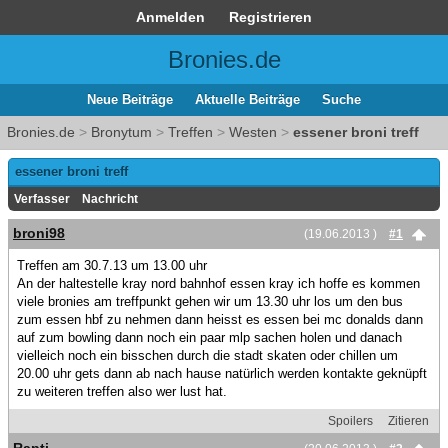
Anmelden
Registrieren
Bronies.de
Neue Beiträge
Aktuelle Beiträge
Suche
Bronies.de
>
Bronytum
>
Treffen
>
Westen
>
essener broni treff
essener broni treff
Verfasser
Nachricht
broni98
(19.06.2013 )
#1
Treffen am 30.7.13 um 13.00 uhr
An der haltestelle kray nord bahnhof essen kray ich hoffe es kommen
viele bronies am treffpunkt gehen wir um 13.30 uhr los um den bus
zum essen hbf zu nehmen dann heisst es essen bei mc donalds dann
auf zum bowling dann noch ein paar mlp sachen holen und danach
vielleich noch ein bisschen durch die stadt skaten oder chillen um
20.00 uhr gets dann ab nach hause natürlich werden kontakte geknüpft
zu weiteren treffen also wer lust hat.
Spoilers
Zitieren