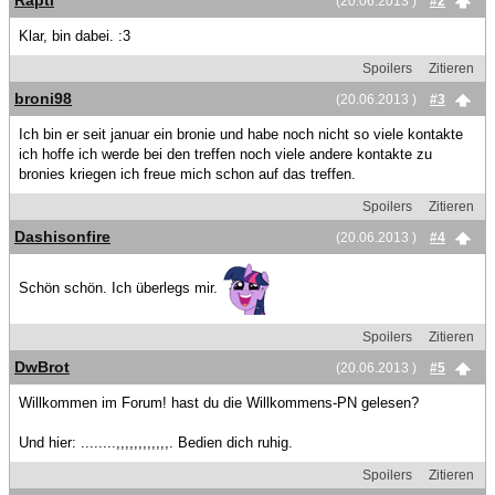
Rapti
(20.06.2013 )
#2
Klar, bin dabei. :3
Spoilers
Zitieren
broni98
(20.06.2013 )
#3
Ich bin er seit januar ein bronie und habe noch nicht so viele kontakte
ich hoffe ich werde bei den treffen noch viele andere kontakte zu
bronies kriegen ich freue mich schon auf das treffen.
Spoilers
Zitieren
Dashisonfire
(20.06.2013 )
#4
Schön schön. Ich überlegs mir.
Spoilers
Zitieren
DwBrot
(20.06.2013 )
#5
Willkommen im Forum! hast du die Willkommens-PN gelesen?
Und hier: ........,,,,,,,,,,,,. Bedien dich ruhig.
Spoilers
Zitieren