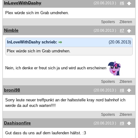
InLoveWithDashy
(20.06.2013 )
#6
Plex würde sich im Grab umdrehen.
Spoilers
Zitieren
Nimble
(20.06.2013 )
#7
InLoveWithDashy schrieb:
(20.06.2013)
Plex würde sich im Grab umdrehen.
Nein, ich denke er freut sich ja und wird auch erscheinen
Spoilers
Zitieren
broni98
(20.06.2013 )
#8
Sorry leute neuer treffpunkt an der haltestelle kray nord bahnhof ich
werde da auf euch warten!!!!
Spoilers
Zitieren
Dashisonfire
(20.06.2013 )
#9
Gut dass du uns auf dem laufenden hältst. :3