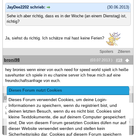
JayDee2202 schrieb:
(30.06.2013)
Sehe ich aber richtig, dass es in der Woche (an einem Dienstag) ist,
richtig?
Ja, siehst du richtig. Ich schätze mal hast keine Ferien?
Spoilers
Zitieren
broni98
(03.07.2013 )
#19
hey bronies wenn einer von euch need for speed world spielt ich heiße
savehunter ich spiele in eu chanine server ich freue mich auf eine
freundschaftsanfrage von euch.
Spoilers
Zitieren
Dieses Forum nutzt Cookies
Blooody
(26.07.2013 )
#20
Dieses Forum verwendet Cookies, um deine Login-
Informationen zu speichern, wenn du registriert bist, und
Oh gott,oh gott ._. Ich komm auf jeden fall und hallo schön euch alle
deinen letzten Besuch, wenn du es nicht bist. Cookies sind
kennen zu lernen ^^
kleine Textdokumente, die auf deinem Computer gespeichert
Spoilers
Zitieren
sind; Die von diesem Forum gesetzten Cookies düfen nur auf
dieser Website verwendet werden und stellen kein
«
Ein Thema zurück
|
Ein Thema vor
»
Sicherheitsrisiko dar. Cookies auf diesem Forum speichern