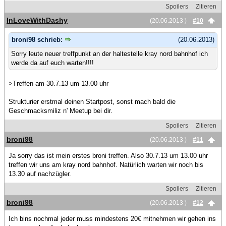
Spoilers
Zitieren
InLoveWithDashy
(20.06.2013 )
#10
broni98 schrieb:
(20.06.2013)
Sorry leute neuer treffpunkt an der haltestelle kray nord bahnhof ich
werde da auf euch warten!!!!
>Treffen am 30.7.13 um 13.00 uhr
Strukturier erstmal deinen Startpost, sonst mach bald die
Geschmacksmiliz n' Meetup bei dir.
Spoilers
Zitieren
broni98
(20.06.2013 )
#11
Ja sorry das ist mein erstes broni treffen. Also 30.7.13 um 13.00 uhr
treffen wir uns am kray nord bahnhof. Natürlich warten wir noch bis
13.30 auf nachzügler.
Spoilers
Zitieren
broni98
(20.06.2013 )
#12
Ich bins nochmal jeder muss mindestens 20€ mitnehmen wir gehen ins