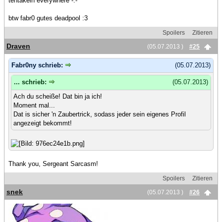
tentakeln everywhere -.-
btw fabr0 gutes deadpool :3
Spoilers
Zitieren
Draven
(05.07.2013 )
#25
Fabr0ny schrieb:
(05.07.2013)
... schrieb:
(05.07.2013)
Ach du scheiße! Dat bin ja ich!
Moment mal...
Dat is sicher 'n Zaubertrick, sodass jeder sein eigenes Profil
angezeigt bekommt!
Thank you, Sergeant Sarcasm!
Spoilers
Zitieren
snek
(05.07.2013 )
#26