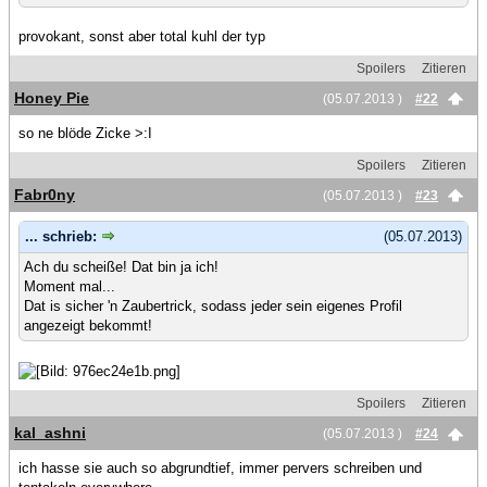
provokant, sonst aber total kuhl der typ
Spoilers
Zitieren
Honey Pie
(05.07.2013 )
#22
so ne blöde Zicke >:I
Spoilers
Zitieren
Fabr0ny
(05.07.2013 )
#23
... schrieb:
(05.07.2013)
Ach du scheiße! Dat bin ja ich!
Moment mal...
Dat is sicher 'n Zaubertrick, sodass jeder sein eigenes Profil
angezeigt bekommt!
Spoilers
Zitieren
kal_ashni
(05.07.2013 )
#24
ich hasse sie auch so abgrundtief, immer pervers schreiben und