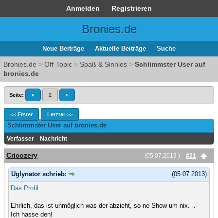
Anmelden
Registrieren
Bronies.de
Neue Beiträge
Aktuelle Beiträge
Suche
Bronies.de
>
Off-Topic
>
Spaß & Sinnlos
>
Schlimmster User auf
bronies.de
Seite:
«
2
»
<< Erster
Letzter >>
Schlimmster User auf bronies.de
Verfasser
Nachricht
Cricozery
(05.07.2013 )
#21
Uglynator schrieb:
(05.07.2013)
Das Profil
.
Ehrlich, das ist unmöglich was der abzieht, so ne Show um nix. -.-
Ich hasse den!