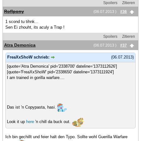
Spoilers
Zitieren
Roflpony
(06.07.2013 )
#36
1 scond tu tihnk...
Sen Ei zhouht, its aculy a Trap !
Spoilers
Zitieren
Atra Demonica
(06.07.2013 )
#37
FreaXxShoW schrieb:
(06.07.2013)
[quote='Atra Demonica' pid='2338700' dateline='1373112626']
[quote='FreaXxShoW' pid='2338650' dateline='1373111924']
I am trained in gorilla warfare....
Das ist 'n Copypasta, hasi.
Look it up
here
'n chill da buck out.
Ich bin gechillt und feier halt den Typo. Sollte wohl Guerilla Warfare