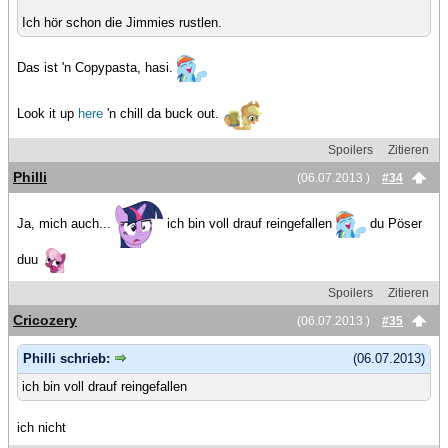
Ich hör schon die Jimmies rustlen.
Das ist 'n Copypasta, hasi.
Look it up
here
'n chill da buck out.
Spoilers
Zitieren
Philli
(06.07.2013 )
#34
Ja, mich auch...
ich bin voll drauf reingefallen
du Pöser
duu
Spoilers
Zitieren
Cricozery
(06.07.2013 )
#35
Philli schrieb:
(06.07.2013)
ich bin voll drauf reingefallen
ich nicht