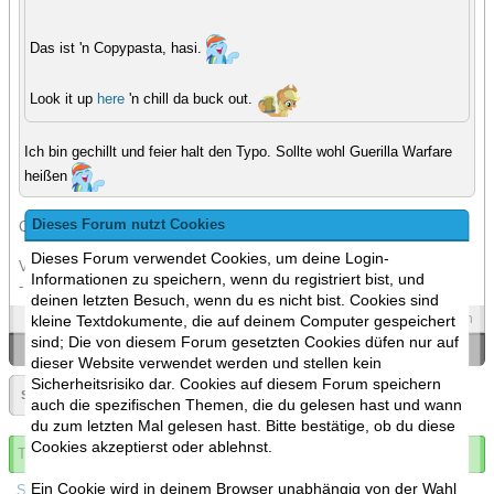
Das ist 'n Copypasta, hasi.
Look it up
here
'n chill da buck out.
Ich bin gechillt und feier halt den Typo. Sollte wohl Guerilla Warfare
heißen
Dieses Forum nutzt Cookies
Call of Duty: Gorilla Warfare
Dieses Forum verwendet Cookies, um deine Login-
Verfügbare DLC's: - The rustling.
Informationen zu speichern, wenn du registriert bist, und
- Jimmie Annihilator
deinen letzten Besuch, wenn du es nicht bist. Cookies sind
Spoilers
Zitieren
kleine Textdokumente, die auf deinem Computer gespeichert
sind; Die von diesem Forum gesetzten Cookies düfen nur auf
«
Ein Thema zurück
|
Ein Thema vor
»
dieser Website verwendet werden und stellen kein
Sicherheitsrisiko dar. Cookies auf diesem Forum speichern
Seite:
«
2
»
auch die spezifischen Themen, die du gelesen hast und wann
du zum letzten Mal gelesen hast. Bitte bestätige, ob du diese
Cookies akzeptierst oder ablehnst.
Thema abonnieren
Ein Cookie wird in deinem Browser unabhängig von der Wahl
Spoilers