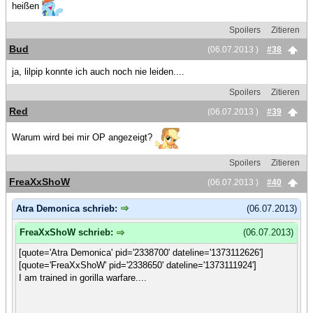
heißen
Spoilers
Zitieren
Bud
(06.07.2013 )
#38
ja, lilpip konnte ich auch noch nie leiden....
Spoilers
Zitieren
Red
(06.07.2013 )
#39
Warum wird bei mir OP angezeigt?
Spoilers
Zitieren
FreaXxShoW
(06.07.2013 )
#40
Atra Demonica schrieb:
(06.07.2013)
FreaXxShoW schrieb:
(06.07.2013)
[quote='Atra Demonica' pid='2338700' dateline='1373112626']
[quote='FreaXxShoW' pid='2338650' dateline='1373111924']
I am trained in gorilla warfare....