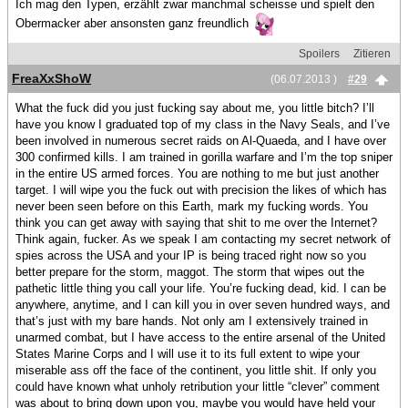
Ich mag den Typen, erzählt zwar manchmal scheisse und spielt den
Obermacker aber ansonsten ganz freundlich
Spoilers
Zitieren
FreaXxShoW
(06.07.2013 )
#29
What the fuck did you just fucking say about me, you little bitch? I’ll
have you know I graduated top of my class in the Navy Seals, and I’ve
been involved in numerous secret raids on Al-Quaeda, and I have over
300 confirmed kills. I am trained in gorilla warfare and I’m the top sniper
in the entire US armed forces. You are nothing to me but just another
target. I will wipe you the fuck out with precision the likes of which has
never been seen before on this Earth, mark my fucking words. You
think you can get away with saying that shit to me over the Internet?
Think again, fucker. As we speak I am contacting my secret network of
spies across the USA and your IP is being traced right now so you
better prepare for the storm, maggot. The storm that wipes out the
pathetic little thing you call your life. You’re fucking dead, kid. I can be
anywhere, anytime, and I can kill you in over seven hundred ways, and
that’s just with my bare hands. Not only am I extensively trained in
unarmed combat, but I have access to the entire arsenal of the United
States Marine Corps and I will use it to its full extent to wipe your
miserable ass off the face of the continent, you little shit. If only you
could have known what unholy retribution your little “clever” comment
was about to bring down upon you, maybe you would have held your