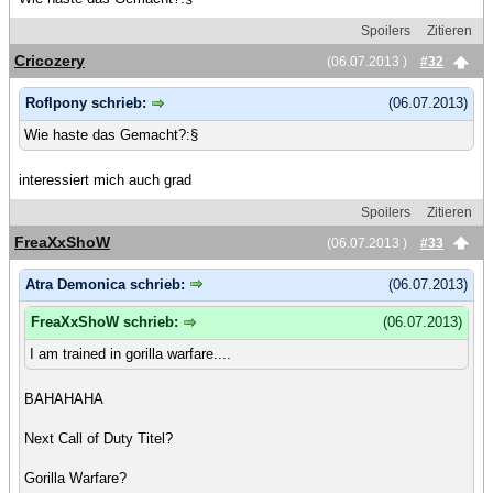
Spoilers
Zitieren
Cricozery
(06.07.2013 )
#32
Roflpony schrieb:
(06.07.2013)
Wie haste das Gemacht?:§
interessiert mich auch grad
Spoilers
Zitieren
FreaXxShoW
(06.07.2013 )
#33
Atra Demonica schrieb:
(06.07.2013)
FreaXxShoW schrieb:
(06.07.2013)
I am trained in gorilla warfare....
BAHAHAHA
Next Call of Duty Titel?
Gorilla Warfare?