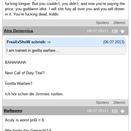
fucking tongue. But you couldn’t, you didn’t, and now you’re paying the
price, you goddamn idiot. I will shit fury all over you and you will drown
in it. You’re fucking dead, kiddo.
Spoilers
Zitieren
Atra Demonica
(06.07.2013 )
#30
FreaXxShoW schrieb:
(06.07.2013)
I am trained in gorilla warfare....
BAHAHAHA
Next Call of Duty Titel?
Gorilla Warfare?
Ich hör schon die Jimmies rustlen.
Spoilers
Zitieren
Roflpony
(06.07.2013 )
#31
Aculy is worst pn0i >:§
Wie haste das Gemacht?:§