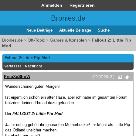
Anmelden
Registrieren
Bronies.de
Neue Beiträge
Aktuelle Beiträge
Suche
Bronies.de
>
Off-Topic
>
Games & Konsolen
>
Fallout 2: Little Pip
Mod
Fallout 2: Little Pip Mod
Verfasser
Nachricht
FreaXxShoW
(09.07.2013 )
#1
Wunderschönen guten Morgen!
Ist eigentlich schon ein alter Hase, aber ich habe im gesamten Forum
trotzdem keinen Thread dazu gefunden:
Der
FALLOUT 2: Little Pip Mod
.
Ja ihr richtig gehört ihr ignoranten Motherbucker! Ihr könnt als Little Pip
das Ödland unsicher machen!
Ihr glaubt mir nicht?