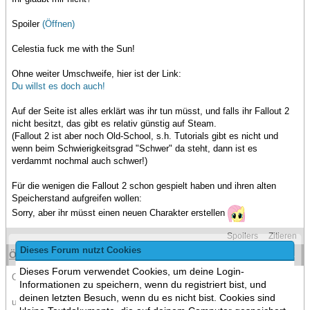
Spoiler
(Öffnen)
Celestia fuck me with the Sun!
Ohne weiter Umschweife, hier ist der Link:
Du willst es doch auch!
Auf der Seite ist alles erklärt was ihr tun müsst, und falls ihr Fallout 2
nicht besitzt, das gibt es relativ günstig auf Steam.
(Fallout 2 ist aber noch Old-School, s.h. Tutorials gibt es nicht und
wenn beim Schwierigkeitsgrad "Schwer" da steht, dann ist es
verdammt nochmal auch schwer!)
Für die wenigen die Fallout 2 schon gespielt haben und ihren alten
Speicherstand aufgreifen wollen:
Sorry, aber ihr müsst einen neuen Charakter erstellen
Spoilers
Zitieren
Dieses Forum nutzt Cookies
Östeoporose
(16.07.2013 )
#2
Dieses Forum verwendet Cookies, um deine Login-
Oha Fallout 2 wollt ich mir vor Ewigkeiten mal wieder holen
Informationen zu speichern, wenn du registriert bist, und
deinen letzten Besuch, wenn du es nicht bist. Cookies sind
und jetzt noch einen Grund mehr das zu tun