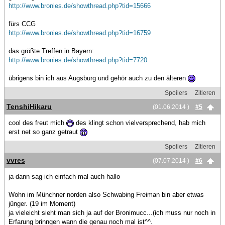
http://www.bronies.de/showthread.php?tid=15666
fürs CCG
http://www.bronies.de/showthread.php?tid=16759
das größte Treffen in Bayern:
http://www.bronies.de/showthread.php?tid=7720
übrigens bin ich aus Augsburg und gehör auch zu den älteren
Spoilers
Zitieren
TenshiHikaru
(01.06.2014 )
#5
cool des freut mich
des klingt schon vielversprechend, hab mich
erst net so ganz getraut
Spoilers
Zitieren
vvres
(07.07.2014 )
#6
ja dann sag ich einfach mal auch hallo
Wohn im Münchner norden also Schwabing Freiman bin aber etwas
jünger. (19 im Moment)
ja vieleicht sieht man sich ja auf der Bronimucc...(ich muss nur noch in
Erfarung brinngen wann die genau noch mal ist^^.