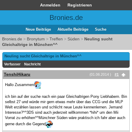
Anmelden
Registrieren
Bronies.de
Neue Beiträge
Aktuelle Beiträge
Suche
Bronies.de
>
Bronytum
>
Treffen
>
Süden
>
Neuling sucht
Gleichaltrige in München^^
Neuling sucht Gleichaltrige in München^^
Verfasser
Nachricht
TenshiHikaru
(01.06.2014 )
#1
Hallo Zusammen
ich bin auf der suche nach ein paar Gleichaltrigen Pony Liebhabern. Bin
selbst 27 und würde mir gern etwas mehr über das CCG und die MLP
Welt erzählen lassen und schlicht neue Leute kennenlernen. Jemand
Interesse?^^3DS sind auch jederzeit willkommen *hihi* um den Mii
Vorrat zu erhöhen^^Münchner Süden wäre praktisch ich fahr aber auch
gerne durch die Gegend