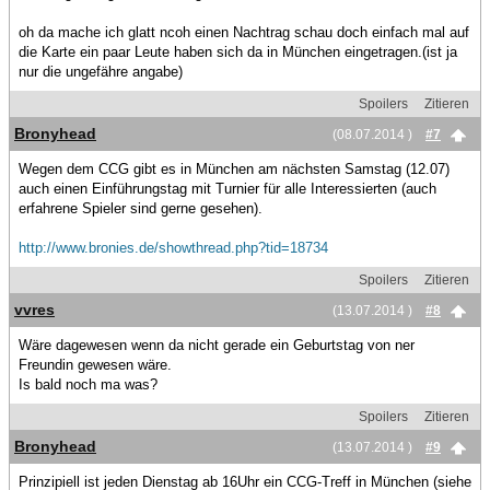
oh da mache ich glatt ncoh einen Nachtrag schau doch einfach mal auf
die Karte ein paar Leute haben sich da in München eingetragen.(ist ja
nur die ungefähre angabe)
Spoilers
Zitieren
Bronyhead
(08.07.2014 )
#7
Wegen dem CCG gibt es in München am nächsten Samstag (12.07)
auch einen Einführungstag mit Turnier für alle Interessierten (auch
erfahrene Spieler sind gerne gesehen).
http://www.bronies.de/showthread.php?tid=18734
Spoilers
Zitieren
vvres
(13.07.2014 )
#8
Wäre dagewesen wenn da nicht gerade ein Geburtstag von ner
Freundin gewesen wäre.
Is bald noch ma was?
Spoilers
Zitieren
Bronyhead
(13.07.2014 )
#9
Prinzipiell ist jeden Dienstag ab 16Uhr ein CCG-Treff in München (siehe