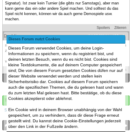
Signatur). Ist zwar kein Turnier (die gibts nur Samstags), aber man
kann gerne das ein oder andere Spiel machen. Und solltest du das
Spiel nicht kennen, können wir da auch gerne Demospiele usw.
machen.
Spoilers
Zitieren
Dashlinux
(14.07.2014 )
#10
Dieses Forum nutzt Cookies
moin moin bin selbst landshuter aber ich arbeite in münchen war vorhin
Dieses Forum verwendet Cookies, um deine Login-
zb mal in wasserburgerlandstrasse in st trudering
Informationen zu speichern, wenn du registriert bist, und
deinen letzten Besuch, wenn du es nicht bist. Cookies sind
vllt sieht man sich auf einem stammtisch *hust Landshuter hust hust*
kleine Textdokumente, die auf deinem Computer gespeichert
Spoilers
Zitieren
sind; Die von diesem Forum gesetzten Cookies düfen nur auf
dieser Website verwendet werden und stellen kein
«
Ein Thema zurück
|
Ein Thema vor
»
Sicherheitsrisiko dar. Cookies auf diesem Forum speichern
auch die spezifischen Themen, die du gelesen hast und wann
du zum letzten Mal gelesen hast. Bitte bestätige, ob du diese
Cookies akzeptierst oder ablehnst.
Thema abonnieren
Ein Cookie wird in deinem Browser unabhängig von der Wahl
Spoilers
gespeichert, um zu verhindern, dass dir diese Frage erneut
gestellt wird. Du kannst deine Cookie-Einstellungen jederzeit
bronies.de
nach oben
über den Link in der Fußzeile ändern.