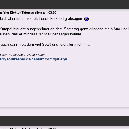
sfeier Elekto (Tafertsweiler) am 03.10
 leid, aber ich muss jetzt doch kurzfristig absagen.
 Kumpel braucht ausgerechnet an dem Samstag ganz dringend mein Auo und i
isten, das er mir dass nicht früher sagen konnte.
euch dann trotzdem viel Spaß und feiert für mich mit.
ineart by StrawberrySoulReaper
berrysoulreaper.deviantart.com/gallery/