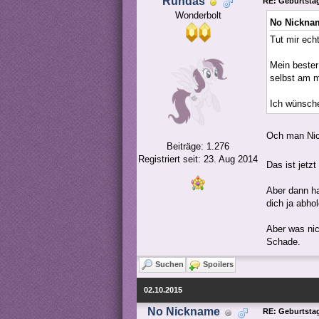
Rundas
RE: Geburtstag
Wonderbolt
No Nickna
Tut mir echt
Mein bester
selbst am m
Ich wünsche
Och man Ni
Beiträge: 1.276
Registriert seit: 23. Aug 2014
Das ist jetz
Aber dann ha
dich ja abho
Aber was nic
Schade.
Suchen
Spoilers
02.10.2015
No Nickname
RE: Geburtstag