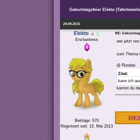
Geburtstagsfeier Elekto (Tafertsweil
29.09.2015
Elekto
RE: Geburtstags
Enchantress
wer jetzt no
zum Thema Bi
@ Rundas
Zitat:
kann ich au
kannst du da
Beiträge: 570
Registriert seit: 15. Mai 2013