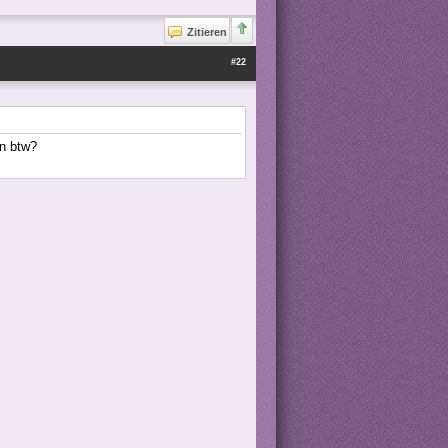
Zitieren
#22
en btw?