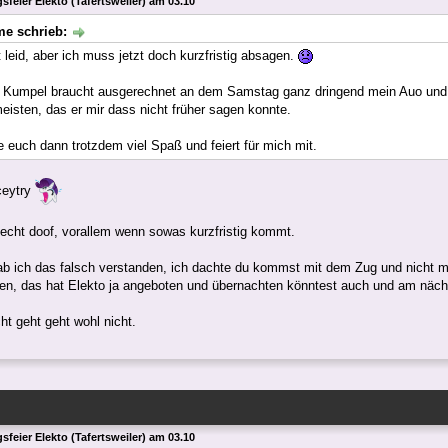
sfeier Elekto (Tafertsweiler) am 03.10
me schrieb:
 leid, aber ich muss jetzt doch kurzfristig absagen.
 Kumpel braucht ausgerechnet an dem Samstag ganz dringend mein Auo und 
eisten, das er mir dass nicht früher sagen konnte.
 euch dann trotzdem viel Spaß und feiert für mich mit.
ceytry
t echt doof, vorallem wenn sowas kurzfristig kommt.
b ich das falsch verstanden, ich dachte du kommst mit dem Zug und nicht m
len, das hat Elekto ja angeboten und übernachten könntest auch und am näch
ht geht geht wohl nicht.
sfeier Elekto (Tafertsweiler) am 03.10