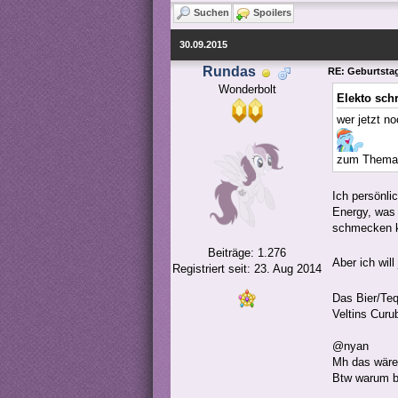
Suchen
Spoilers
30.09.2015
Rundas
RE: Geburtstag
Wonderbolt
Elekto sch
wer jetzt n
zum Thema B
Ich persönli
Energy, was 
schmecken k
Beiträge: 1.276
Aber ich wil
Registriert seit: 23. Aug 2014
Das Bier/Teq
Veltins Curu
@nyan
Mh das wäre 
Btw warum b