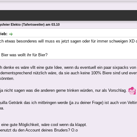
sfeier Elekto (Tafertsweiler) am 03.10
rieb:
och etwas besonderes will muss es jetzt sagen oder für immer schweigen XD
ier was wollt ihr für Bier?
ch denke es wäre vllt eine gute Idee, wenn du eventuell ein paar sixpacks vo
dementsprechend nützlich wäre, da sie auch keine 100% Biere sind und event
önnten.
l ja nicht sagen was die anderen gerne trinken würden, nur als Vorschlag.
uilla Getränk das ich mitbringen werde (ja zu deiner Frage) ist auch von Velti
ba.
eine gute Möglichkeit, wäre cool wenn da klappt.
enutzt du den Account deines Bruders? O.o