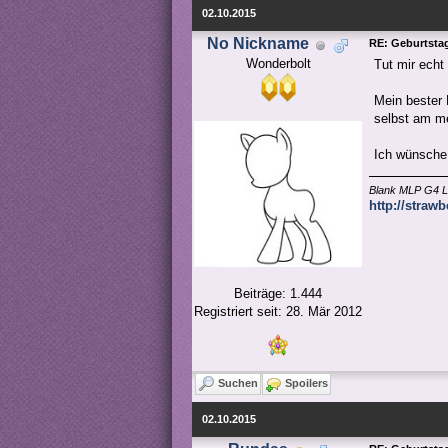
02.10.2015
No Nickname
RE: Geburtstag
Wonderbolt
Tut mir echt
Mein bester
selbst am me
Ich wünsche 
Blank MLP G4 L
http://straw
Beiträge: 1.444
Registriert seit: 28. Mär 2012
Suchen
Spoilers
02.10.2015