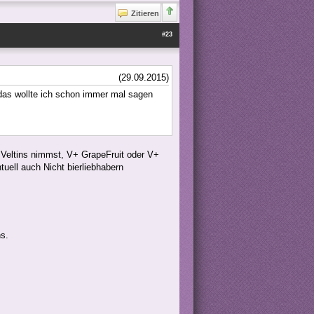
Zitieren
#23
(29.09.2015)
 das wollte ich schon immer mal sagen
n Veltins nimmst, V+ GrapeFruit oder V+
uell auch Nicht bierliebhabern
ns.