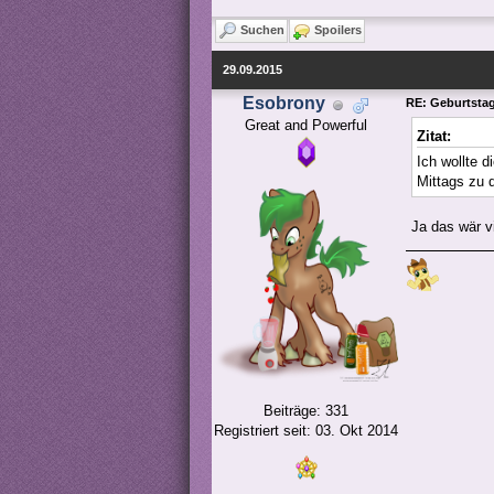
Suchen
Spoilers
29.09.2015
Esobrony
RE: Geburtstags
Great and Powerful
Zitat:
Ich wollte d
Mittags zu 
Ja das wär v
Beiträge: 331
Registriert seit: 03. Okt 2014