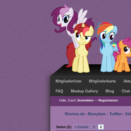
Mitgliederliste
Mitgliederkarte
Aktu
FAQ
Meetup Gallery
Blog
Chat
Hallo, Gast! (
Anmelden
—
Registrieren
)
Bronies.de
›
Bronytum
›
Treffen
›
Sü
Seiten (2):
« Zurück
1
2