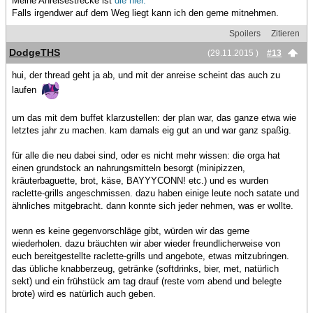
Meine Anreisestrecke ist
die hier.
Falls irgendwer auf dem Weg liegt kann ich den gerne mitnehmen.
Spoilers
Zitieren
DodgeTHS
(29.11.2015 )
#13
hui, der thread geht ja ab, und mit der anreise scheint das auch zu
laufen
um das mit dem buffet klarzustellen: der plan war, das ganze etwa wie
letztes jahr zu machen. kam damals eig gut an und war ganz spaßig.
für alle die neu dabei sind, oder es nicht mehr wissen: die orga hat
einen grundstock an nahrungsmitteln besorgt (minipizzen,
kräuterbaguette, brot, käse, BAYYYCONN! etc.) und es wurden
raclette-grills angeschmissen. dazu haben einige leute noch satate und
ähnliches mitgebracht. dann konnte sich jeder nehmen, was er wollte.
wenn es keine gegenvorschläge gibt, würden wir das gerne
wiederholen. dazu bräuchten wir aber wieder freundlicherweise von
euch bereitgestellte raclette-grills und angebote, etwas mitzubringen.
das übliche knabberzeug, getränke (softdrinks, bier, met, natürlich
sekt) und ein frühstück am tag drauf (reste vom abend und belegte
brote) wird es natürlich auch geben.