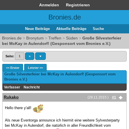
Anmelden
Registrieren
Bronies.de
Neue Beiträge
Aktuelle Beiträge
Suche
Bronies.de
>
Bronytum
>
Treffen
>
Süden
>
Große Silvesterfeier
bei McKay in Aulendorf! (Gesponsort vom Bronies e.V.)
Seite:
1
»
▼
<< Erster
Letzter >>
Große Silvesterfeier bei McKay in Aulendorf! (Gesponsort vom
Bronies e.V.)
Verfasser
Nachricht
Rukako
(29.11.2015 )
#1
Hello there y'all!
Als neue Eventorga announce ich hiermit eine weitere Sylvesterparty
bei McKay in Aulendorf, die natürlich in aller Freundlichkeit vom