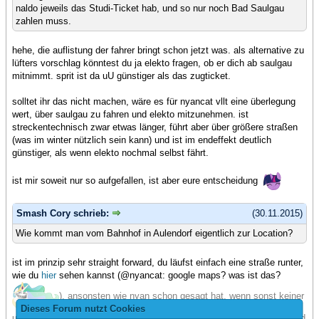
naldo jeweils das Studi-Ticket hab, und so nur noch Bad Saulgau
zahlen muss.
hehe, die auflistung der fahrer bringt schon jetzt was. als alternative zu
lüfters vorschlag könntest du ja elekto fragen, ob er dich ab saulgau
mitnimmt. sprit ist da uU günstiger als das zugticket.
solltet ihr das nicht machen, wäre es für nyancat vllt eine überlegung
wert, über saulgau zu fahren und elekto mitzunehmen. ist
streckentechnisch zwar etwas länger, führt aber über größere straßen
(was im winter nützlich sein kann) und ist im endeffekt deutlich
günstiger, als wenn elekto nochmal selbst fährt.
ist mir soweit nur so aufgefallen, ist aber eure entscheidung
Smash Cory schrieb:
(30.11.2015)
Wie kommt man vom Bahnhof in Aulendorf eigentlich zur Location?
ist im prinzip sehr straight forward, du läufst einfach eine straße runter,
wie du
hier
sehen kannst (@nyancat: google maps? was ist das?
). ansonsten wie nyan schon gesagt hat, wenn sonst keiner
Dieses Forum nutzt Cookies
um die zeit mit dem zug fährt, ruf einfach kurz an und wir schicken jmd