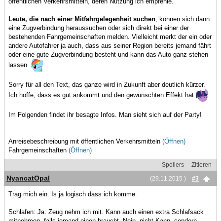
öffentlichen Verkehrsmitteln, deren Nutzung ich empfehle.
Leute, die nach einer Mitfahrgelegenheit suchen
, können sich dann
eine Zugverbindung heraussuchen oder sich direkt bei einer der
bestehenden Fahrgemeinschaften melden. Vielleicht merkt der ein oder
andere Autofahrer ja auch, dass aus seiner Region bereits jemand fährt
oder eine gute Zugverbindung besteht und kann das Auto ganz stehen
lassen
Sorry für all den Text, das ganze wird in Zukunft aber deutlich kürzer.
Ich hoffe, dass es gut ankommt und den gewünschten Effekt hat
Im Folgenden findet ihr besagte Infos. Man sieht sich auf der Party!
Anreisebeschreibung mit öffentlichen Verkehrsmitteln
(Öffnen)
Fahrgemeinschaften
(Öffnen)
Spoilers
Zitieren
NyancatOpal
(29.11.2015 )
#3
Trag mich ein. Is ja logisch dass ich komme.
Schlafen: Ja. Zeug nehm ich mit. Kann auch einen extra Schlafsack
mitnehmen, falls jemand einen braucht. Nein, nicht Kann, sondern,