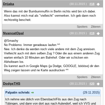
Drijaka
(30.11.2015 )
#18
Wenn das mit der Bumbummuffin in Berlin nichts wird bin ich dabei.
Also kannst mich mal als "vielleicht" vermerken. Ich geb dann noch
rechtzeitig bescheit.
Spoilers
Zitieren
NyancatOpal
(30.11.2015 )
#19
@Smashy
No Problemo. Immer geradeaus laufen ^^
Nee. Ich denke da werden noch viele andere mit dem Zug anreisen.
Vielleicht auch mit dem selben Zug ? Oder die aus einem anderen Zug
warten einfach 10 Minuten am Bahnhof. Oder wir schicken ein
Abholteam los.
Du kannst auch in Google Maps (ja Dodge, GOOGLE, böööse) dir den
Weg zeigen lassen und ne Karte ausdrucken ^^
Spoilers
Zitieren
DodgeTHS
(30.11.2015 )
#20
Palpatin schrieb:
(29.11.2015)
Ich nehme wie üblich von Ebersbach/Fils aus den Zug nach
Tübingen, und dann von dort aus nach Aulendorf, weil ich VVS und