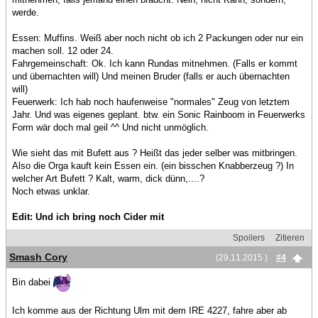
werde.
Essen: Muffins. Weiß aber noch nicht ob ich 2 Packungen oder nur ein
machen soll. 12 oder 24.
Fahrgemeinschaft: Ok. Ich kann Rundas mitnehmen. (Falls er kommt
und übernachten will) Und meinen Bruder (falls er auch übernachten
will)
Feuerwerk: Ich hab noch haufenweise "normales" Zeug von letztem
Jahr. Und was eigenes geplant. btw. ein Sonic Rainboom in Feuerwerks
Form wär doch mal geil ^^ Und nicht unmöglich.
Wie sieht das mit Bufett aus ? Heißt das jeder selber was mitbringen.
Also die Orga kauft kein Essen ein. (ein bisschen Knabberzeug ?) In
welcher Art Bufett ? Kalt, warm, dick dünn,....?
Noch etwas unklar.
Edit: Und ich bring noch Cider mit
Spoilers
Zitieren
Smash Cory
(29.11.2015 )
#4
Bin dabei
Ich komme aus der Richtung Ulm mit dem IRE 4227, fahre aber ab