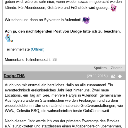
geben wird, wäre es sehr nice, wenn wieder sowas mitgebracht werden
könnte. Für Abendessen, Getränke und Frühstück wird gesorgt.
Wir sehen uns dann an Sylvester in Aulendorf!
Ach ja, den nachfolgenden Post von Dodge bitte ich zu beachten.
Teilnehmerliste
(Öffnen)
Momentane Teilnehmerzahl: 26
Spoilers
Zitieren
DodgeTHS
(29.11.2015 )
#2
Auch von mir erstmal ein herzliches Hallo an alle zusammen! Ein
eventtechnisch ereignisreiches Jahr liegt hinter uns. Zwei neue
Locations, ein Tag am See, mehrere Partys in Aulendorf, gemeinsame
Ausflüge zu anderen Stammtischen wie den Freiburgern und zu dem
wiederbelebten in Ulm und natürlich nationale Großveranstaltungen, wie
WWU, Celestia BBQ, die wahrscheinlich beste GalaCon soweit.
Nach diesem Jahr werde ich von der primären Eventorga des Bronies
e.V. zurücktreten und stattdessen einen Aufgabenbereich übernehmen,