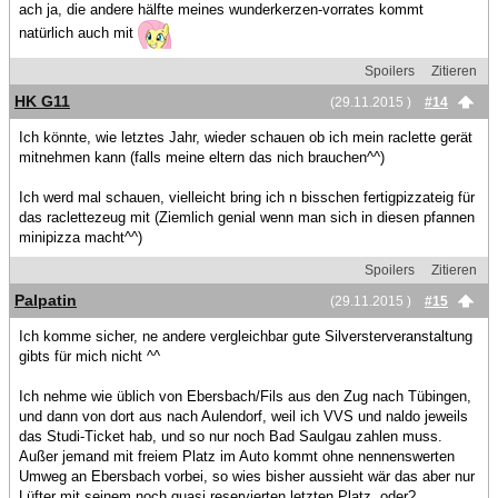
ach ja, die andere hälfte meines wunderkerzen-vorrates kommt
natürlich auch mit
Spoilers
Zitieren
HK G11
(29.11.2015 )
#14
Ich könnte, wie letztes Jahr, wieder schauen ob ich mein raclette gerät
mitnehmen kann (falls meine eltern das nich brauchen^^)
Ich werd mal schauen, vielleicht bring ich n bisschen fertigpizzateig für
das raclettezeug mit (Ziemlich genial wenn man sich in diesen pfannen
minipizza macht^^)
Spoilers
Zitieren
Palpatin
(29.11.2015 )
#15
Ich komme sicher, ne andere vergleichbar gute Silversterveranstaltung
gibts für mich nicht ^^
Ich nehme wie üblich von Ebersbach/Fils aus den Zug nach Tübingen,
und dann von dort aus nach Aulendorf, weil ich VVS und naldo jeweils
das Studi-Ticket hab, und so nur noch Bad Saulgau zahlen muss.
Außer jemand mit freiem Platz im Auto kommt ohne nennenswerten
Umweg an Ebersbach vorbei, so wies bisher aussieht wär das aber nur
Lüfter mit seinem noch quasi reservierten letzten Platz, oder?