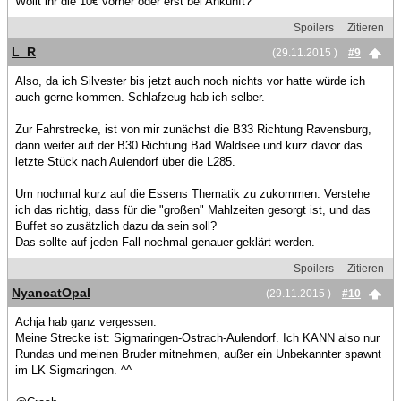
Wollt ihr die 10€ vorher oder erst bei Ankunft?
Spoilers
Zitieren
L_R
(29.11.2015 )
#9
Also, da ich Silvester bis jetzt auch noch nichts vor hatte würde ich
auch gerne kommen. Schlafzeug hab ich selber.
Zur Fahrstrecke, ist von mir zunächst die B33 Richtung Ravensburg,
dann weiter auf der B30 Richtung Bad Waldsee und kurz davor das
letzte Stück nach Aulendorf über die L285.
Um nochmal kurz auf die Essens Thematik zu zukommen. Verstehe
ich das richtig, dass für die "großen" Mahlzeiten gesorgt ist, und das
Buffet so zusätzlich dazu da sein soll?
Das sollte auf jeden Fall nochmal genauer geklärt werden.
Spoilers
Zitieren
NyancatOpal
(29.11.2015 )
#10
Achja hab ganz vergessen:
Meine Strecke ist: Sigmaringen-Ostrach-Aulendorf. Ich KANN also nur
Rundas und meinen Bruder mitnehmen, außer ein Unbekannter spawnt
im LK Sigmaringen. ^^