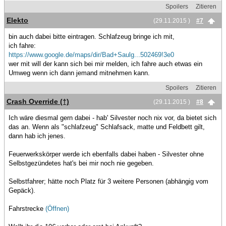
Spoilers
Zitieren
Elekto
(29.11.2015 )
#7
bin auch dabei bitte eintragen. Schlafzeug bringe ich mit,
ich fahre:
https://www.google.de/maps/dir/Bad+Saulg...502469!3e0
wer mit will der kann sich bei mir melden, ich fahre auch etwas ein
Umweg wenn ich dann jemand mitnehmen kann.
Spoilers
Zitieren
Crash Override (†)
(29.11.2015 )
#8
Ich wäre diesmal gern dabei - hab' Silvester noch nix vor, da bietet sich
das an. Wenn als "schlafzeug" Schlafsack, matte und Feldbett gilt,
dann hab ich jenes.
Feuerwerkskörper werde ich ebenfalls dabei haben - Silvester ohne
Selbstgezündetes hat's bei mir noch nie gegeben.
Selbstfahrer; hätte noch Platz für 3 weitere Personen (abhängig vom
Gepäck).
Fahrstrecke
(Öffnen)