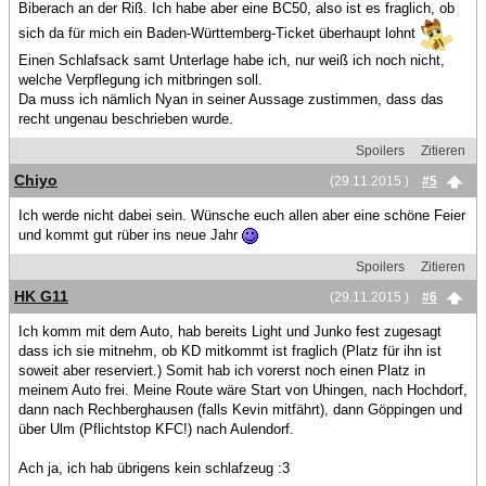
Biberach an der Riß. Ich habe aber eine BC50, also ist es fraglich, ob
sich da für mich ein Baden-Württemberg-Ticket überhaupt lohnt
Einen Schlafsack samt Unterlage habe ich, nur weiß ich noch nicht,
welche Verpflegung ich mitbringen soll.
Da muss ich nämlich Nyan in seiner Aussage zustimmen, dass das
recht ungenau beschrieben wurde.
Spoilers
Zitieren
Chiyo
(29.11.2015 )
#5
Ich werde nicht dabei sein. Wünsche euch allen aber eine schöne Feier
und kommt gut rüber ins neue Jahr
Spoilers
Zitieren
HK G11
(29.11.2015 )
#6
Ich komm mit dem Auto, hab bereits Light und Junko fest zugesagt
dass ich sie mitnehm, ob KD mitkommt ist fraglich (Platz für ihn ist
soweit aber reserviert.) Somit hab ich vorerst noch einen Platz in
meinem Auto frei. Meine Route wäre Start von Uhingen, nach Hochdorf,
dann nach Rechberghausen (falls Kevin mitfährt), dann Göppingen und
über Ulm (Pflichtstop KFC!) nach Aulendorf.
Ach ja, ich hab übrigens kein schlafzeug :3