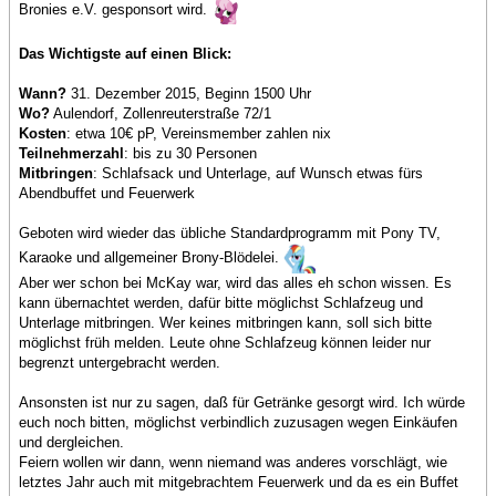
Bronies e.V. gesponsort wird.
Das Wichtigste auf einen Blick:
Wann?
31. Dezember 2015, Beginn 1500 Uhr
Wo?
Aulendorf, Zollenreuterstraße 72/1
Kosten
: etwa 10€ pP, Vereinsmember zahlen nix
Teilnehmerzahl
: bis zu 30 Personen
Mitbringen
: Schlafsack und Unterlage, auf Wunsch etwas fürs
Abendbuffet und Feuerwerk
Geboten wird wieder das übliche Standardprogramm mit Pony TV,
Karaoke und allgemeiner Brony-Blödelei.
Aber wer schon bei McKay war, wird das alles eh schon wissen. Es
kann übernachtet werden, dafür bitte möglichst Schlafzeug und
Unterlage mitbringen. Wer keines mitbringen kann, soll sich bitte
möglichst früh melden. Leute ohne Schlafzeug können leider nur
begrenzt untergebracht werden.
Ansonsten ist nur zu sagen, daß für Getränke gesorgt wird. Ich würde
euch noch bitten, möglichst verbindlich zuzusagen wegen Einkäufen
und dergleichen.
Feiern wollen wir dann, wenn niemand was anderes vorschlägt, wie
letztes Jahr auch mit mitgebrachtem Feuerwerk und da es ein Buffet