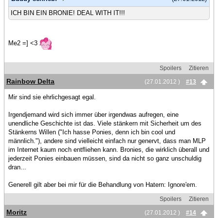
ICH BIN EIN BRONIE! DEAL WITH IT!!!
Me2 =] <3
Spoilers
Zitieren
Rainbow Delta
(27.01.2012 )
#13
Mir sind sie ehrlichgesagt egal.
Irgendjemand wird sich immer über irgendwas aufregen, eine
unendliche Geschichte ist das. Viele stänkern mit Sicherheit um des
Stänkerns Willen ("Ich hasse Ponies, denn ich bin cool und
männlich."), andere sind vielleicht einfach nur genervt, dass man MLP
im Internet kaum noch entfliehen kann. Bronies, die wirklich überall und
jederzeit Ponies einbauen müssen, sind da nicht so ganz unschuldig
dran...
Generell gilt aber bei mir für die Behandlung von Hatern: Ignore'em.
Spoilers
Zitieren
Moritz
(27.01.2012 )
#14