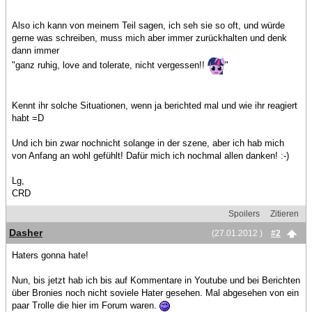
Also ich kann von meinem Teil sagen, ich seh sie so oft, und würde
gerne was schreiben, muss mich aber immer zurückhalten und denk
dann immer
"ganz ruhig, love and tolerate, nicht vergessen!!
"
Kennt ihr solche Situationen, wenn ja berichted mal und wie ihr reagiert
habt =D
Und ich bin zwar nochnicht solange in der szene, aber ich hab mich
von Anfang an wohl gefühlt! Dafür mich ich nochmal allen danken! :-)
Lg,
CRD
Spoilers
Zitieren
Dasher
(27.01.2012 )
#2
Haters gonna hate!
Nun, bis jetzt hab ich bis auf Kommentare in Youtube und bei Berichten
über Bronies noch nicht soviele Hater gesehen. Mal abgesehen von ein
paar Trolle die hier im Forum waren.