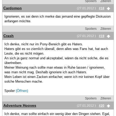
Spoilers
Zitieren
Cardomon
(27.01.2012 )
#18
Ignorieren, es sei denn ich merke das jemand eine gepflegte Diskusion
anfangen möchte.
Spoilers
Zitieren
Crash
(27.01.2012 )
#19
Ich denke, nicht nur im Pony-Bereich gibt es Haters.
Haters gibt es so ziemlich überall, denn alles was Fans hat, hat auch
Leute, die es nicht mögen.
An sich ja ganz normal und akzeptabel, wären da nicht solche, die es
übertreiben.
Meiner Meinung nach sollte man etwas in Ruhe lassen / ignorieren,
was man nicht mag. Deshalb ignoriere ich auch Haters.
Mein Leben ist einen Zacken einfacher, wenn ich mir keinen Kopf über
solche Menschen mache.
Spoiler
(Öffnen)
Spoilers
Zitieren
Adventure Hooves
(27.01.2012 )
#20
Ich denke, man sollte einfach ein wenig über den Dingen stehen. Egal,