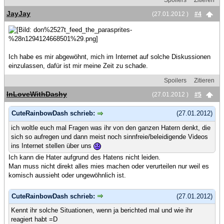
Spoilers
Zitieren
JayJay
(27.01.2012 )
#4
Ich habe es mir abgewöhnt, mich im Internet auf solche Diskussionen
einzulassen, dafür ist mir meine Zeit zu schade.
Spoilers
Zitieren
InLoveWithDashy
(27.01.2012 )
#5
CuteRainbowDash schrieb:
(27.01.2012)
ich woltle euch mal Fragen was ihr von den ganzen Hatern denkt, die
sich so aufregen und dann meist noch sinnfreie/beleidigende Videos
ins Internet stellen über uns
Ich kann die Hater aufgrund des Hatens nicht leiden.
Man muss nicht direkt alles mies machen oder verurteilen nur weil es
komisch aussieht oder ungewöhnlich ist.
CuteRainbowDash schrieb:
(27.01.2012)
Kennt ihr solche Situationen, wenn ja berichted mal und wie ihr
reagiert habt =D