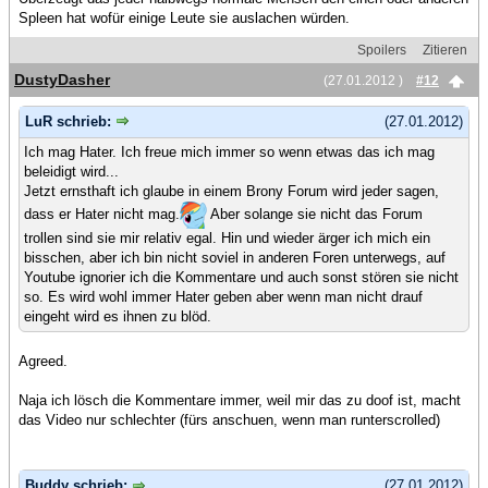
Spleen hat wofür einige Leute sie auslachen würden.
Spoilers
Zitieren
DustyDasher
(27.01.2012 )
#12
LuR schrieb:
(27.01.2012)
Ich mag Hater. Ich freue mich immer so wenn etwas das ich mag
beleidigt wird...
Jetzt ernsthaft ich glaube in einem Brony Forum wird jeder sagen,
dass er Hater nicht mag.
Aber solange sie nicht das Forum
trollen sind sie mir relativ egal. Hin und wieder ärger ich mich ein
bisschen, aber ich bin nicht soviel in anderen Foren unterwegs, auf
Youtube ignorier ich die Kommentare und auch sonst stören sie nicht
so. Es wird wohl immer Hater geben aber wenn man nicht drauf
eingeht wird es ihnen zu blöd.
Agreed.
Naja ich lösch die Kommentare immer, weil mir das zu doof ist, macht
das Video nur schlechter (fürs anschuen, wenn man runterscrolled)
Buddy schrieb:
(27.01.2012)