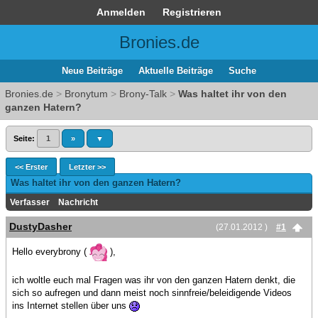
Anmelden
Registrieren
Bronies.de
Neue Beiträge
Aktuelle Beiträge
Suche
Bronies.de
>
Bronytum
>
Brony-Talk
>
Was haltet ihr von den
ganzen Hatern?
Seite:
1
»
▼
<< Erster
Letzter >>
Was haltet ihr von den ganzen Hatern?
Verfasser
Nachricht
DustyDasher
(27.01.2012 )
#1
Hello everybrony (
),
ich woltle euch mal Fragen was ihr von den ganzen Hatern denkt, die
sich so aufregen und dann meist noch sinnfreie/beleidigende Videos
ins Internet stellen über uns