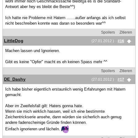
wohl immer noch Geschmackssache bleibt(ja es is die Standard-
Antwort aber hey es bleibt die Beste^^)
Ich hatte nie Probleme mit Hatern .......außer anfangs als ich selbst
nicht beschreiben konnte was daran so besonders war^^
Spoilers
Zitieren
LittleDog
(27.01.2012 )
#16
Machen lassen und Ignorieren.
Gibt es keine "Opfer" macht es eh keinen Spass mehr ^^
Spoilers
Zitieren
DE_Dashy
(27.01.2012 )
#17
Ich habe bisher eigentlich erstaunlich wenig Erfahrungen mit Hatern
gemacht.
Aber im Zweifelsfall gilt: Haters gonna hate.
Wenn sie mich wirklich hassen, weil ich eine bestimmte
Zeichentrickserie ansehe, dann würden sie sicherlich auch genug
andere fadenscheinige Gründe finden können.
Einfach ignorieren und lächeln.