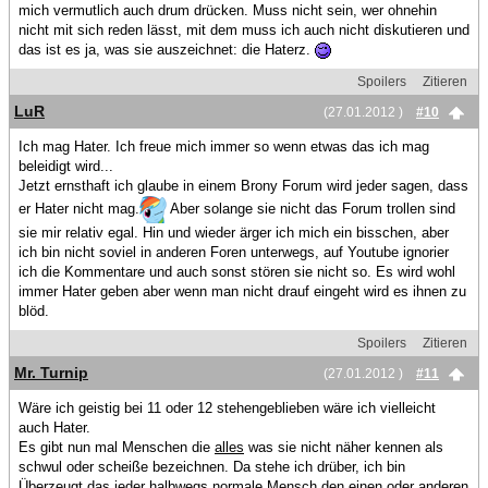
mich vermutlich auch drum drücken. Muss nicht sein, wer ohnehin
nicht mit sich reden lässt, mit dem muss ich auch nicht diskutieren und
das ist es ja, was sie auszeichnet: die Haterz.
Spoilers
Zitieren
LuR
(27.01.2012 )
#10
Ich mag Hater. Ich freue mich immer so wenn etwas das ich mag
beleidigt wird...
Jetzt ernsthaft ich glaube in einem Brony Forum wird jeder sagen, dass
er Hater nicht mag.
Aber solange sie nicht das Forum trollen sind
sie mir relativ egal. Hin und wieder ärger ich mich ein bisschen, aber
ich bin nicht soviel in anderen Foren unterwegs, auf Youtube ignorier
ich die Kommentare und auch sonst stören sie nicht so. Es wird wohl
immer Hater geben aber wenn man nicht drauf eingeht wird es ihnen zu
blöd.
Spoilers
Zitieren
Mr. Turnip
(27.01.2012 )
#11
Wäre ich geistig bei 11 oder 12 stehengeblieben wäre ich vielleicht
auch Hater.
Es gibt nun mal Menschen die
alles
was sie nicht näher kennen als
schwul oder scheiße bezeichnen. Da stehe ich drüber, ich bin
Überzeugt das jeder halbwegs normale Mensch den einen oder anderen