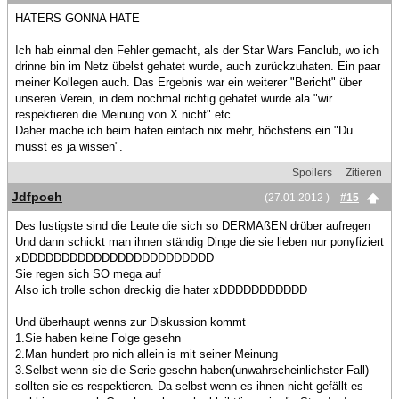
HATERS GONNA HATE
Ich hab einmal den Fehler gemacht, als der Star Wars Fanclub, wo ich
drinne bin im Netz übelst gehatet wurde, auch zurückzuhaten. Ein paar
meiner Kollegen auch. Das Ergebnis war ein weiterer "Bericht" über
unseren Verein, in dem nochmal richtig gehatet wurde ala "wir
respektieren die Meinung von X nicht" etc.
Daher mache ich beim haten einfach nix mehr, höchstens ein "Du
musst es ja wissen".
Spoilers
Zitieren
Jdfpoeh
(27.01.2012 )
#15
Des lustigste sind die Leute die sich so DERMAßEN drüber aufregen
Und dann schickt man ihnen ständig Dinge die sie lieben nur ponyfiziert
xDDDDDDDDDDDDDDDDDDDDDDDD
Sie regen sich SO mega auf
Also ich trolle schon dreckig die hater xDDDDDDDDDDD
Und überhaupt wenns zur Diskussion kommt
1.Sie haben keine Folge gesehn
2.Man hundert pro nich allein is mit seiner Meinung
3.Selbst wenn sie die Serie gesehn haben(unwahrscheinlichster Fall)
sollten sie es respektieren. Da selbst wenn es ihnen nicht gefällt es