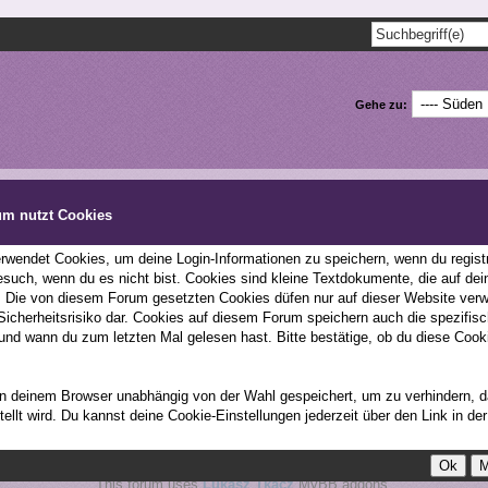
Gehe zu:
um nutzt Cookies
wendet Cookies, um deine Login-Informationen zu speichern, wenn du registri
esuch, wenn du es nicht bist. Cookies sind kleine Textdokumente, die auf d
; Die von diesem Forum gesetzten Cookies düfen nur auf dieser Website ver
 Sicherheitsrisiko dar. Cookies auf diesem Forum speichern auch die spezifi
kieren
|
Forenteam
|
Statistiken
|
Forenregeln
|
Impressum
|
Datenschutz
und wann du zum letzten Mal gelesen hast. Bitte bestätige, ob du diese Cook
in deinem Browser unabhängig von der Wahl gespeichert, um zu verhindern, d
ellt wird. Du kannst deine Cookie-Einstellungen jederzeit über den Link in de
Deutsche Übersetzung:
MyBBoard.de
, Powered by
MyBB
, © 2002-2026
MyBB Group
.
le Pony: Friendship Is Magic. We are not affiliated with Hasbro Inc. All rights reserved to th
This forum uses
Lukasz Tkacz
MyBB addons.