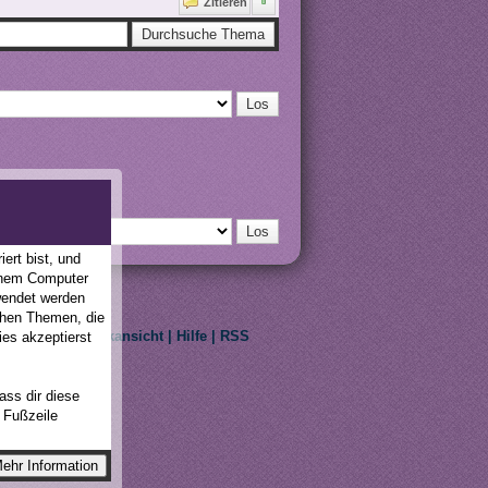
Zitieren
ert bist, und
einem Computer
wendet werden
schen Themen, die
erklärung
|
Druckansicht
|
Hilfe
|
RSS
ies akzeptierst
ass dir diese
r Fußzeile
eir respective owners.