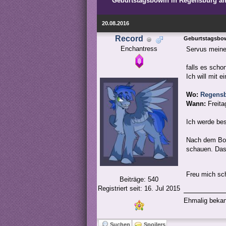
Geburtstagsbowln in Regensburg a
20.08.2016
Record
Geburtstagsbow
Enchantress
Servus meine
falls es sch
Ich will mit 
Wo:
Regensb
Wann:
Freita
Ich werde be
Nach dem Bowl
schauen. Das
Freu mich sc
Beiträge: 540
Registriert seit: 16. Jul 2015
Ehmalig bekan
Suchen
Spoilers