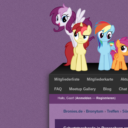
Mitgliederliste
Mitgliederkarte
Aktu
FAQ
Meetup Gallery
Blog
Chat
Hallo, Gast! (
Anmelden
—
Registrieren
)
Bronies.de
›
Bronytum
›
Treffen
›
Sü