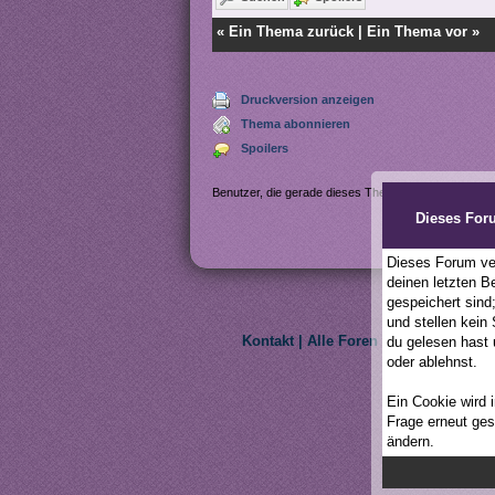
«
Ein Thema zurück
|
Ein Thema vor
»
Druckversion anzeigen
Thema abonnieren
Spoilers
Benutzer, die gerade dieses Thema anschauen:
Dieses For
Dieses Forum ver
deinen letzten B
gespeichert sind
und stellen kein
Kontakt
|
Alle Foren als gelesen mar
du gelesen hast 
oder ablehnst.
Ein Cookie wird 
Frage erneut gest
ändern.
We do not own My Litt