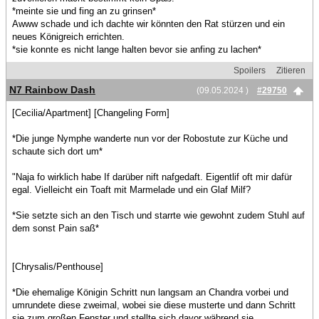
*meinte sie und fing an zu grinsen*
Awww schade und ich dachte wir könnten den Rat stürzen und ein
neues Königreich errichten.
*sie konnte es nicht lange halten bevor sie anfing zu lachen*
Spoilers
Zitieren
N7 Rainbow Dash
(09.05.2024 )
#29750
[Cecilia/Apartment] [Changeling Form]
*Die junge Nymphe wanderte nun vor der Robostute zur Küche und
schaute sich dort um*
"Naja fo wirklich habe If darüber nift nafgedaft. Eigentlif oft mir dafür
egal. Vielleicht ein Toaft mit Marmelade und ein Glaf Milf?
*Sie setzte sich an den Tisch und starrte wie gewohnt zudem Stuhl auf
dem sonst Pain saß*
[Chrysalis/Penthouse]
*Die ehemalige Königin Schritt nun langsam an Chandra vorbei und
umrundete diese zweimal, wobei sie diese musterte und dann Schritt
sie zum großen Fenster und stellte sich davor während sie