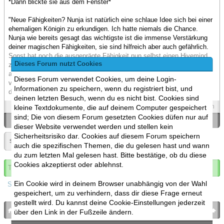
*Dann blickte sie aus dem Fenster*
"Neue Fähigkeiten? Nunja ist natürlich eine schlaue Idee sich bei einer
ehemaligen Königin zu erkundigen. Ich hatte niemals die Chance.
Nunja wie bereits gesagt das wichtigste ist die immense Verstärkung
deiner magischen Fähigkeiten, sie sind hilfreich aber auch gefährlich.
Sonst hat noch die ausgeprägte Fähigkeit nun selbst einen Hivemind
Dieses Forum nutzt Cookies
zu gründen. Nun und was weiteres angeht, müssten wir mal
ausprobieren mit der Zeit. Ich hatte immerhin nie die Möglichkeit,
Dieses Forum verwendet Cookies, um deine Login-
vielleicht kommt ja auch bei jeder Königin was neues oder persöliches
Informationen zu speichern, wenn du registriert bist, und
dazu. Also dann frag ruhig los."
deinen letzten Besuch, wenn du es nicht bist. Cookies sind
Spoilers
Zitieren
kleine Textdokumente, die auf deinem Computer gespeichert
sind; Die von diesem Forum gesetzten Cookies düfen nur auf
«
Ein Thema zurück
|
Ein Thema vor
»
dieser Website verwendet werden und stellen kein
Sicherheitsrisiko dar. Cookies auf diesem Forum speichern
Seite:
«
1488
▼
auch die spezifischen Themen, die du gelesen hast und wann
du zum letzten Mal gelesen hast. Bitte bestätige, ob du diese
Cookies akzeptierst oder ablehnst.
Thema abonnieren
Ein Cookie wird in deinem Browser unabhängig von der Wahl
Spoilers
gespeichert, um zu verhindern, dass dir diese Frage erneut
gestellt wird. Du kannst deine Cookie-Einstellungen jederzeit
bronies.de
nach oben
über den Link in der Fußzeile ändern.