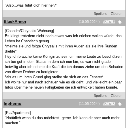
"Also...was führt dich hier her?"
Spoilers
Zitieren
BlackArmor
(10.05.2024 )
#29751
[Chandra/Chrysalis Wohnung]
Es klingt trotzdem nicht nach etwas was ich erleben wollen würde, das
Leben ist Chaotisch genug.
*meinte sie und folgte Chrysalis mit ihren Augen als sie ihre Runden
drehte*
Hey ich brauche keine Königin zu sein um meine Leute zu beschützen,
ich tue gut in dem Status in dem ich nun bin, es war nicht grade
freiwillig aber ich nehme die Kraft die ich daraus ziehe um den Schaden
von dieser Drohne zu korrigieren.
*als es um ihren Grund ging stellte sie sich an das Fenster*
Ich wollte nur mal nach schauen wie es dir geht, und vielleicht ein paar
Infos über meine neuen Fähigkeiten die ich entwickelt haben könnte.
Spoilers
Zitieren
Inpherno
(11.05.2024 )
#29752
[Pia/Apartment]
"Natürlich wenn du das möchtest. gerne. Ich kann dir aber auch mehr
machen."