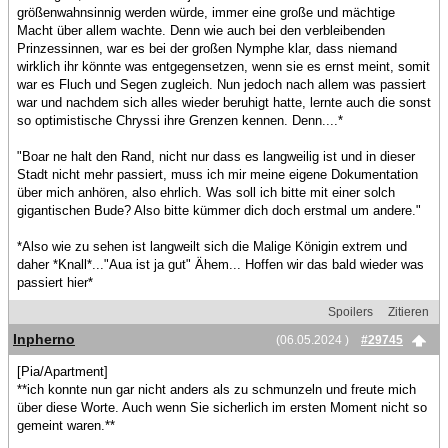
größenwahnsinnig werden würde, immer eine große und mächtige
Macht über allem wachte. Denn wie auch bei den verbleibenden
Prinzessinnen, war es bei der großen Nymphe klar, dass niemand
wirklich ihr könnte was entgegensetzen, wenn sie es ernst meint, somit
war es Fluch und Segen zugleich. Nun jedoch nach allem was passiert
war und nachdem sich alles wieder beruhigt hatte, lernte auch die sonst
so optimistische Chryssi ihre Grenzen kennen. Denn....*
"Boar ne halt den Rand, nicht nur dass es langweilig ist und in dieser
Stadt nicht mehr passiert, muss ich mir meine eigene Dokumentation
über mich anhören, also ehrlich. Was soll ich bitte mit einer solch
gigantischen Bude? Also bitte kümmer dich doch erstmal um andere."
*Also wie zu sehen ist langweilt sich die Malige Königin extrem und
daher *Knall*..."Aua ist ja gut" Ähem... Hoffen wir das bald wieder was
passiert hier*
Spoilers
Zitieren
Inpherno
(06.05.2024 )
#29745
[Pia/Apartment]
**ich konnte nun gar nicht anders als zu schmunzeln und freute mich
über diese Worte. Auch wenn Sie sicherlich im ersten Moment nicht so
gemeint waren.**