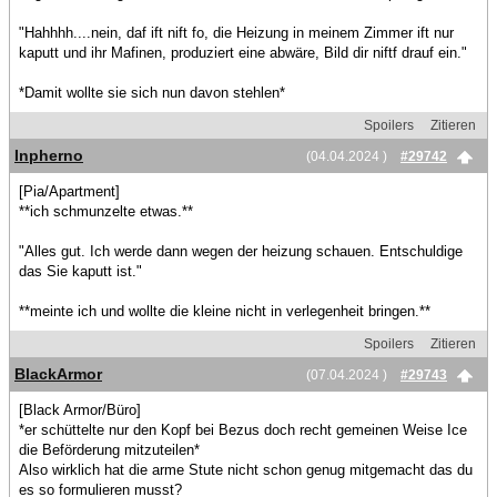
"Hahhhh....nein, daf ift nift fo, die Heizung in meinem Zimmer ift nur
kaputt und ihr Mafinen, produziert eine abwäre, Bild dir niftf drauf ein."
*Damit wollte sie sich nun davon stehlen*
Spoilers
Zitieren
Inpherno
(04.04.2024 )
#29742
[Pia/Apartment]
**ich schmunzelte etwas.**
"Alles gut. Ich werde dann wegen der heizung schauen. Entschuldige
das Sie kaputt ist."
**meinte ich und wollte die kleine nicht in verlegenheit bringen.**
Spoilers
Zitieren
BlackArmor
(07.04.2024 )
#29743
[Black Armor/Büro]
*er schüttelte nur den Kopf bei Bezus doch recht gemeinen Weise Ice
die Beförderung mitzuteilen*
Also wirklich hat die arme Stute nicht schon genug mitgemacht das du
es so formulieren musst?