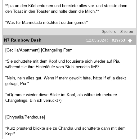
**pia an den Küchentresen und bereitete alles vor. und steckte dann
den Toast in den Toaster und holte dann die Milch.**
"Was für Marmelade möchtest du den gerne?"
Spoilers
Zitieren
N7 Rainbow Dash
(12.05.2024 )
#29753
[Cecilia/Apartment] [Changeling Form
*Sie schüttelte mit dem Kopf und focusierte sich wieder auf Pia,
während sie ihre Hinterläufe vom Stuhl pendeln ließ*
"Nein, nein alles gut. Wenn If mehr gewollt häte, hätte If ef ja direkt
gefragt, Pia."
°oO(Immer wieder diese Bilder im Kopf, als währe ich mehrere
Changelings. Bin ich verrückt?)
[Chrysalis/Penthouse]
*Kurz prustend blickte sie zu Chandra und schüttelte dann mit dem
Kopf*