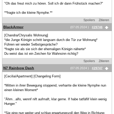
"Oh das freut mich zu hören. Soll ich dir dann Frühstück machen?"
**fragte ich die kleine Nymphe.**
Spoilers
Zitieren
BlackArmor
(07.05.2024 )
#29746
[Chandra/Chrysalis Wohnung]
*die Junge Königin schritt langsam durch die Tür zur Wohnung*
Führen wir wieder Selbstgespräche?
*fragte sie als sie sich der ehemaligen Königin näherte*
Du weist das ist ein Zeichen für Wahnsinn richtig?
Spoilers
Zitieren
N7 Rainbow Dash
(07.05.2024 )
#29747
[Cecilia/Apartment] [Changeling Form]
*Mitten in ihrer Bewegung stoppend, verharrte die kleine Nymphe nun
einen kleinen Moment*
"Ähm...alfo, wennf nift aufmaft, klar gerne. If habe tatfäflif klein wenig
Hunger."
*Sie ging nun weiter und schlug erwartungsvoll den Weg in Richtung