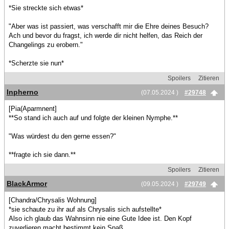
*Sie streckte sich etwas*
"Aber was ist passiert, was verschafft mir die Ehre deines Besuch?
Ach und bevor du fragst, ich werde dir nicht helfen, das Reich der
Changelings zu erobern."
*Scherzte sie nun*
Spoilers
Zitieren
Inpherno
(07.05.2024 )
#29748
[Pia(Aparmnent]
**So stand ich auch auf und folgte der kleinen Nymphe.**
"Was würdest du den gerne essen?"
**fragte ich sie dann.**
Spoilers
Zitieren
BlackArmor
(09.05.2024 )
#29749
[Chandra/Chrysalis Wohnung]
*sie schaute zu ihr auf als Chrysalis sich aufstellte*
Also ich glaub das Wahnsinn nie eine Gute Idee ist. Den Kopf
zuverlieren macht bestimmt kein Spaß.