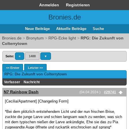
Anmelden
Registrieren
Bronies.de
Neue Beiträge
Aktuelle Beiträge
Suche
Bronies.de
>
Bronytum
>
RPG-Ecke light
>
RPG: Die Zukunft von
Colterrytown
Seite:
«
1488
▼
<< Erster
Letzter >>
RPG: Die Zukunft von Colterrytown
Verfasser
Nachricht
N7 Rainbow Dash
(04.04.2024 )
#29741
[Cecilia/Apartment] [Changeling Form]
*Bei dem plötzlich entstehendem Licht und der nun frischen Brise,
zuckte die junge Larve und schien langsam wach zu werden, was sich
mit dem typischen nießen der Larve ankündigte, Ehe sie das zu Pia
zugewandte Auge öffnete und ruckartik erschrocken auf sprang*