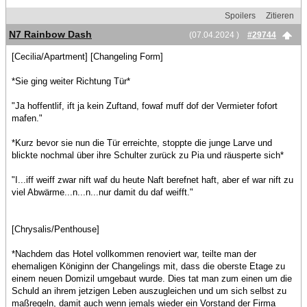
Spoilers
Zitieren
N7 Rainbow Dash
(07.04.2024 )
#29744
[Cecilia/Apartment] [Changeling Form]
*Sie ging weiter Richtung Tür*
"Ja hoffentlif, ift ja kein Zuftand, fowaf muff dof der Vermieter fofort
mafen."
*Kurz bevor sie nun die Tür erreichte, stoppte die junge Larve und
blickte nochmal über ihre Schulter zurück zu Pia und räusperte sich*
"I...iff weiff zwar nift waf du heute Naft berefnet haft, aber ef war nift zu
viel Abwärme...n...n...nur damit du daf weifft."
[Chrysalis/Penthouse]
*Nachdem das Hotel vollkommen renoviert war, teilte man der
ehemaligen Königinn der Changelings mit, dass die oberste Etage zu
einem neuen Domizil umgebaut wurde. Dies tat man zum einen um die
Schuld an ihrem jetzigen Leben auszugleichen und um sich selbst zu
maßregeln, damit auch wenn jemals wieder ein Vorstand der Firma