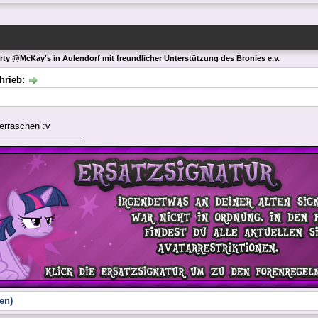
arty @McKay's in Aulendorf mit freundlicher Unterstützung des Bronies e.v.
chrieb:
erraschen :v
en)