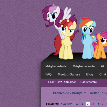
Mitgliederliste
Mitgliederkarte
Aktu
FAQ
Meetup Gallery
Blog
Chat
Hallo, Gast! (
Anmelden
—
Registrieren
)
Bronies.de
›
Bronytum
›
Treffen
›
Sü
Seiten (9):
« Zurück
1
2
3
4
5
...