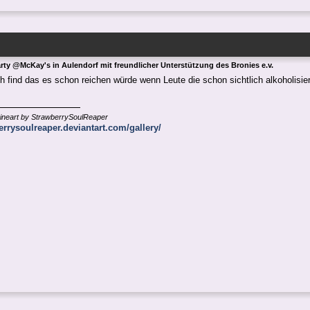
arty @McKay's in Aulendorf mit freundlicher Unterstützung des Bronies e.v.
ch find das es schon reichen würde wenn Leute die schon sichtlich alkoholisi
ineart by StrawberrySoulReaper
berrysoulreaper.deviantart.com/gallery/