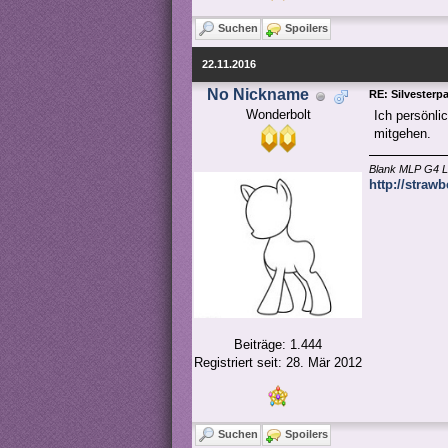
Suchen
Spoilers
22.11.2016
No Nickname
RE: Silvesterp
Wonderbolt
Ich persönli
mitgehen.
Blank MLP G4 L
http://straw
Beiträge: 1.444
Registriert seit: 28. Mär 2012
Suchen
Spoilers