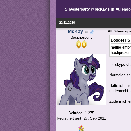
Silvesterparty @McKay's in Aulendor
22.11.2016
McKay
RE: Silvesterp
Bagpipepony
DodgeTHS 
meine empfe
hochprozent
Im skype ch
Normales zeu
Halte ich fü
mitternacht s
Zudem ich ei
Beiträge: 1.275
Registriert seit: 27. Sep 2011