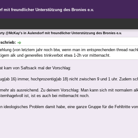
f mit freundlicher Unterstützung des Bronies e.v.
arty @McKay's in Aulendorf mit freundlicher Unterstützung des Bronies e.v.
schrieb:
hlung (von letztem jahr noch btw, wenn man im entsprechenden thread nachli
igem alk und generelles trinkverbot etwa 1-2h vor mitternacht.
at kam von Saftsack mal der Vorschlag:
g(ab 16) immer, hochprozentig(ab 18) nicht zwischen 9 und 1 uhr. Zudem schi
r mehr als ausreichend. Zu deinem Vorschlag: Man kann sich mit normalem alk
ternhagelvoll ist, ist es auch bei mitternacht noch.
n ideologisches Problem damit habe, eine ganze Gruppe für die Fehltritte vo