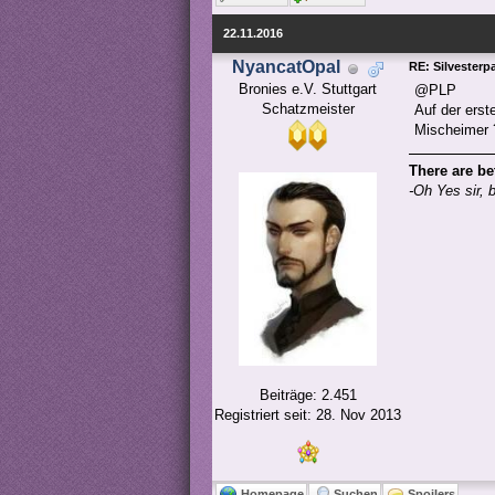
22.11.2016
NyancatOpal
RE: Silvesterp
Bronies e.V. Stuttgart

@PLP
Schatzmeister
Auf der erst
Mischeimer ? 
There are be
-Oh Yes sir, 
Beiträge: 2.451
Registriert seit: 28. Nov 2013
Homepage
Suchen
Spoilers