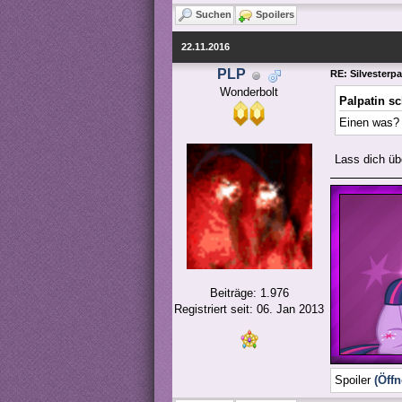
Suchen
Spoilers
22.11.2016
PLP
RE: Silvesterp
Wonderbolt
Palpatin s
Einen was?
Lass dich üb
Beiträge: 1.976
Registriert seit: 06. Jan 2013
Spoiler
(Öffn