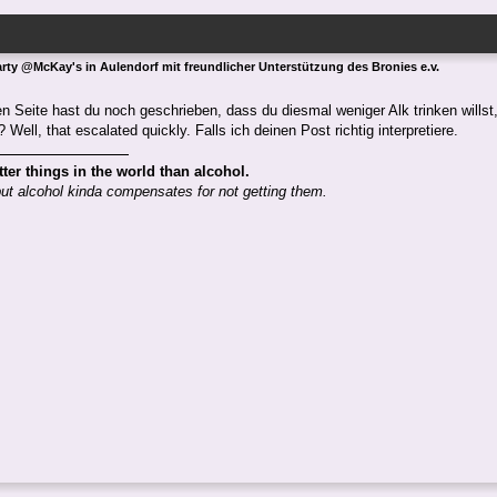
arty @McKay's in Aulendorf mit freundlicher Unterstützung des Bronies e.v.
en Seite hast du noch geschrieben, dass du diesmal weniger Alk trinken willst, 
Well, that escalated quickly. Falls ich deinen Post richtig interpretiere.
tter things in the world than alcohol.
but alcohol kinda compensates for not getting them.