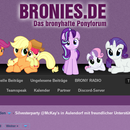
elle Beiträge
Ungelesene Beiträge
BRONY RADIO
Teamspeak
Kalender
Partner
Discord-Server
den
›
Silvesterparty @McKay's in Aulendorf mit freundlicher Unterstü
9
Weiter »