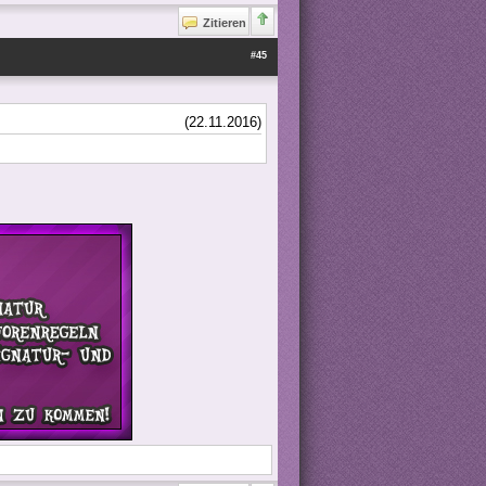
Zitieren
#45
(22.11.2016)