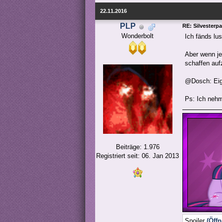
22.11.2016
PLP
RE: Silvesterp
Wonderbolt
Ich fänds lu
Aber wenn je
schaffen aufz
@Dosch: Eig
Ps: Ich nehm
Beiträge: 1.976
Registriert seit: 06. Jan 2013
Spoiler
(Öffn