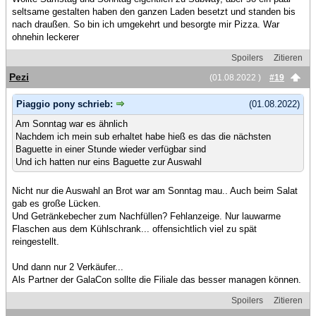
seltsame gestalten haben den ganzen Laden besetzt und standen bis
nach draußen. So bin ich umgekehrt und besorgte mir Pizza. War
ohnehin leckerer
Spoilers
Zitieren
Pezi
(01.08.2022 )
#19
Piaggio pony schrieb:
(01.08.2022)
Am Sonntag war es ähnlich
Nachdem ich mein sub erhaltet habe hieß es das die nächsten
Baguette in einer Stunde wieder verfügbar sind
Und ich hatten nur eins Baguette zur Auswahl
Nicht nur die Auswahl an Brot war am Sonntag mau.. Auch beim Salat
gab es große Lücken.
Und Getränkebecher zum Nachfüllen? Fehlanzeige. Nur lauwarme
Flaschen aus dem Kühlschrank... offensichtlich viel zu spät
reingestellt.
Und dann nur 2 Verkäufer...
Als Partner der GalaCon sollte die Filiale das besser managen können.
Spoilers
Zitieren