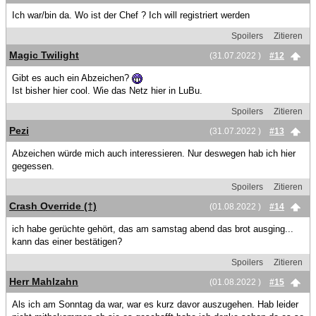
Ich war/bin da. Wo ist der Chef ? Ich will registriert werden
Spoilers
Zitieren
Magic Twilight
(31.07.2022 )
#12
Gibt es auch ein Abzeichen?
Ist bisher hier cool. Wie das Netz hier in LuBu.
Spoilers
Zitieren
Pezi
(31.07.2022 )
#13
Abzeichen würde mich auch interessieren. Nur deswegen hab ich hier
gegessen.
Spoilers
Zitieren
Crash Override (†)
(01.08.2022 )
#14
ich habe gerüchte gehört, das am samstag abend das brot ausging...
kann das einer bestätigen?
Spoilers
Zitieren
Herr Mahlzahn
(01.08.2022 )
#15
Als ich am Sonntag da war, war es kurz davor auszugehen. Hab leider