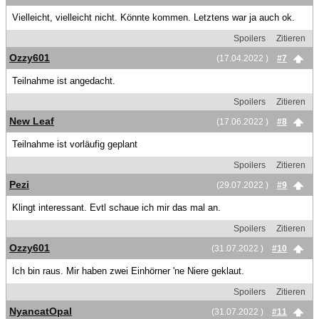
Vielleicht, vielleicht nicht. Könnte kommen. Letztens war ja auch ok.
Spoilers
Zitieren
Ozzy601
(17.04.2022 )
#7
Teilnahme ist angedacht.
Spoilers
Zitieren
New Leaf
(17.06.2022 )
#8
Teilnahme ist vorläufig geplant
Spoilers
Zitieren
Pezi
(29.07.2022 )
#9
Klingt interessant. Evtl schaue ich mir das mal an.
Spoilers
Zitieren
Ozzy601
(31.07.2022 )
#10
Ich bin raus. Mir haben zwei Einhörner 'ne Niere geklaut.
Spoilers
Zitieren
NyancatOpal
(31.07.2022 )
#11