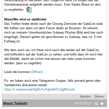
Veranstaltung ist wie jedes Jahr, möglichst dafür zu sorgen das der
Getränkeautomat aufgefüllt werden muss. Eine Starke Blase ist also
zu empfehlen.
Wann/Wo wird es stattfindet
Das Treffen findet direkt nach der Closing Zermonie der GalaCon statt.
Wir treffen uns dann vor dem Forum direkt an Brunnen. Ihr erkennt
mich an meinem Unverkennlichen Subway Plüshie (Bild wird hier noch
eingefügt). Danach gehen wir geschlossen zu Subway, was ca. 5 min
Fußweg ist.
Wie dem auch sei, ich freue mich euch alle wieder auf der GalaCon,
und hoffentlich auf der SubCon zu sehen, und hoffe dass ihr euch hier
alle Meldet. damit wir schon mal wissen wie viele Leute kommen
werden. (also so ungefähr)
Leute die kommen
(Öffnen)
Ps: wir haben auch eine Telegramm Gruppe, falls jemand gerne über
Sandwiches diskutieren würde:
https://t.me/joinchat/DgRnYxPq5e9AFLDgfBGnaA
Spoilers
Zitieren
Magic Twilight
(30.03.2022 )
#2