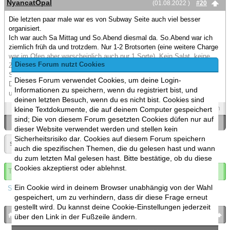
NyancatOpal
(01.08.2022 )
#20
Die letzten paar male war es von Subway Seite auch viel besser
organisiert.
Ich war auch Sa Mittag und So.Abend diesmal da. So.Abend war ich
ziemlich früh da und trotzdem. Nur 1-2 Brotsorten (eine weitere Charge
war im Ofen aber warscheinlich auch nur 1 Sorte). Kein Salat, keine
Dieses Forum nutzt Cookies
Zwiebeln. Und so ne blöde Sprite flasche statt meiner üblichen Spezi-
Sprite Mische.
Dieses Forum verwendet Cookies, um deine Login-
Die beiden Mitarbeiter waren auch (schon am Sa.) übelst demotiviert
Informationen zu speichern, wenn du registriert bist, und
und überfordert.
deinen letzten Besuch, wenn du es nicht bist. Cookies sind
Spoilers
Zitieren
kleine Textdokumente, die auf deinem Computer gespeichert
sind; Die von diesem Forum gesetzten Cookies düfen nur auf
«
Ein Thema zurück
|
Ein Thema vor
»
dieser Website verwendet werden und stellen kein
Sicherheitsrisiko dar. Cookies auf diesem Forum speichern
Seite:
1
»
auch die spezifischen Themen, die du gelesen hast und wann
du zum letzten Mal gelesen hast. Bitte bestätige, ob du diese
Cookies akzeptierst oder ablehnst.
Thema abonnieren
Ein Cookie wird in deinem Browser unabhängig von der Wahl
Spoilers
gespeichert, um zu verhindern, dass dir diese Frage erneut
gestellt wird. Du kannst deine Cookie-Einstellungen jederzeit
bronies.de
nach oben
über den Link in der Fußzeile ändern.