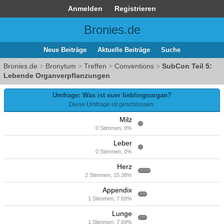
Anmelden
Registrieren
Bronies.de
Neue Beiträge
Aktuelle Beiträge
Suche
Bronies.de
>
Bronytum
>
Treffen
>
Conventions
>
SubCon Teil 5:
Lebende Organverpflanzungen
Umfrage: Was ist euer lieblingsorgan?
Diese Umfrage ist geschlossen.
Milz
0 Stimmen, 0%
Leber
0 Stimmen, 0%
Herz
2 Stimmen, 15.38%
Appendix
1 Stimmen, 7.69%
Lunge
1 Stimmen, 7.69%