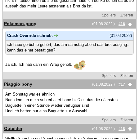
nicht mitbekommen ob sie es geschafft habe ich denke schon da es so
aussah das mehr Leute anstehen als Brot da ist.
Spoilers
Zitieren
Pokemon-pony
(01.08.2022 )
#16
Crash Override schrieb:
(01.08.2022)
ich habe gerüchte gehört, das am samstag abend das brot ausging...
kann das einer bestätigen?
Ja ich. Ich hab dann ein Wrap geholt.
Spoilers
Zitieren
Piaggio pony
(01.08.2022 )
#17
Am Sonntag war es ähnlich
Nachdem ich mein sub erhaltet habe hieß es das die nächsten
Baguette in einer Stunde wieder verfügbar sind
Und ich hatten nur eins Baguette zur Auswahl
Spoilers
Zitieren
Outcider
(01.08.2022 )
#18
Wollte Samstag und Sonntag eigentlich zu Subway, aber so ein paar