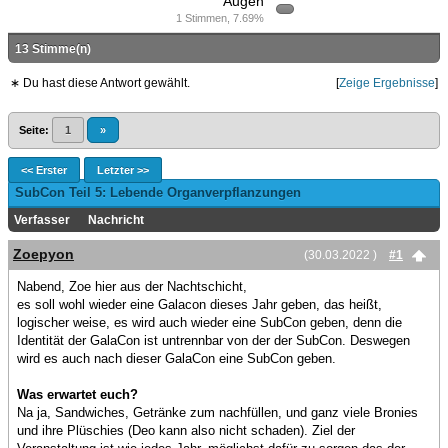
Augen
1 Stimmen, 7.69%
13 Stimme(n)
∗ Du hast diese Antwort gewählt.
[
Zeige Ergebnisse
]
Seite:
1
»
<< Erster
Letzter >>
SubCon Teil 5: Lebende Organverpflanzungen
Verfasser
Nachricht
Zoepyon
(30.03.2022 )
#1
Nabend, Zoe hier aus der Nachtschicht,
es soll wohl wieder eine Galacon dieses Jahr geben, das heißt,
logischer weise, es wird auch wieder eine SubCon geben, denn die
Identität der GalaCon ist untrennbar von der der SubCon. Deswegen
wird es auch nach dieser GalaCon eine SubCon geben.
Was erwartet euch?
Na ja, Sandwiches, Getränke zum nachfüllen, und ganz viele Bronies
und ihre Plüschies (Deo kann also nicht schaden). Ziel der