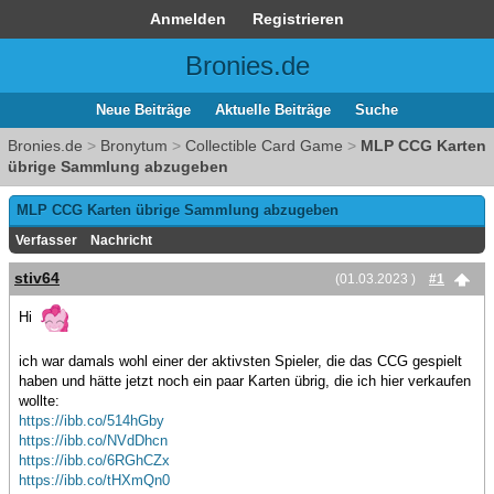
Anmelden
Registrieren
Bronies.de
Neue Beiträge
Aktuelle Beiträge
Suche
Bronies.de
>
Bronytum
>
Collectible Card Game
>
MLP CCG Karten
übrige Sammlung abzugeben
MLP CCG Karten übrige Sammlung abzugeben
Verfasser
Nachricht
stiv64
(01.03.2023 )
#1
Hi
ich war damals wohl einer der aktivsten Spieler, die das CCG gespielt
haben und hätte jetzt noch ein paar Karten übrig, die ich hier verkaufen
wollte:
https://ibb.co/514hGby
https://ibb.co/NVdDhcn
https://ibb.co/6RGhCZx
https://ibb.co/tHXmQn0