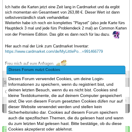
Ich hatte die Karten jetzt eine Zeit lang in Cardmarket und da ergibt
sich momentan ein Gesamtwert von 263,88 €. Dieser Wert ist dann
selbstverständlich stark verhandelbar.
Weiterhin habe ich noch ein komplettes "Playset" (also jede Karte fürs
Hauptdeck 3 mal und jede fürs Problemdeck 2 mal) an Common Karten
von der Premiere Edition. Das gibt es dann noch für lau dazu.
Hier auch mal der Link zum Cardmarket Inventar:
https://www.cardmarket.com/de/MyLittlePo...=991466779
Freu mich auf eure Anfragen.
Dieses Forum nutzt Cookies
Spoilers
Zitieren
Dieses Forum verwendet Cookies, um deine Login-
StarshinePony
(14.08.2024 )
#2
Informationen zu speichern, wenn du registriert bist, und
deinen letzten Besuch, wenn du es nicht bist. Cookies sind
Gibts die Karten noch
kleine Textdokumente, die auf deinem Computer gespeichert
Spoilers
Zitieren
sind; Die von diesem Forum gesetzten Cookies düfen nur auf
dieser Website verwendet werden und stellen kein
«
Ein Thema zurück
|
Ein Thema vor
»
Sicherheitsrisiko dar. Cookies auf diesem Forum speichern
auch die spezifischen Themen, die du gelesen hast und wann
du zum letzten Mal gelesen hast. Bitte bestätige, ob du diese
Cookies akzeptierst oder ablehnst.
Thema abonnieren