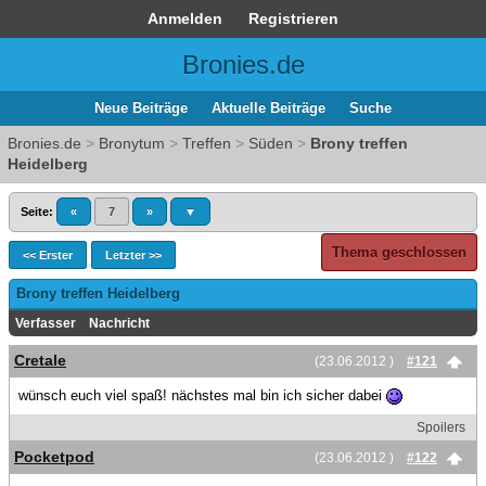
Anmelden
Registrieren
Bronies.de
Neue Beiträge
Aktuelle Beiträge
Suche
Bronies.de
>
Bronytum
>
Treffen
>
Süden
>
Brony treffen
Heidelberg
Seite:
«
7
»
▼
Thema geschlossen
<< Erster
Letzter >>
Brony treffen Heidelberg
Verfasser
Nachricht
Cretale
(23.06.2012 )
#121
wünsch euch viel spaß! nächstes mal bin ich sicher dabei
Spoilers
Pocketpod
(23.06.2012 )
#122