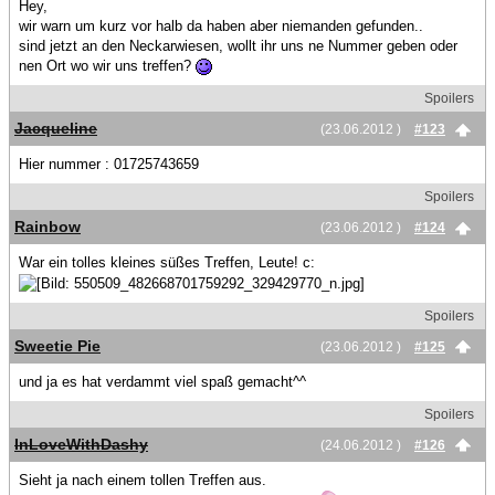
Hey,
wir warn um kurz vor halb da haben aber niemanden gefunden..
sind jetzt an den Neckarwiesen, wollt ihr uns ne Nummer geben oder
nen Ort wo wir uns treffen?
Spoilers
Jacqueline
(23.06.2012 )
#123
Hier nummer : 01725743659
Spoilers
Rainbow
(23.06.2012 )
#124
War ein tolles kleines süßes Treffen, Leute! c:
Spoilers
Sweetie Pie
(23.06.2012 )
#125
und ja es hat verdammt viel spaß gemacht^^
Spoilers
InLoveWithDashy
(24.06.2012 )
#126
Sieht ja nach einem tollen Treffen aus.