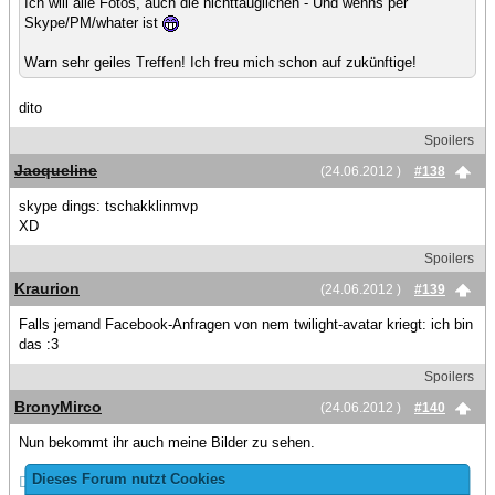
Ich will alle Fotos, auch die nichttauglichen - Und wenns per
Skype/PM/whater ist
Warn sehr geiles Treffen! Ich freu mich schon auf zukünftige!
dito
Spoilers
Jacqueline
(24.06.2012 )
#138
skype dings: tschakklinmvp
XD
Spoilers
Kraurion
(24.06.2012 )
#139
Falls jemand Facebook-Anfragen von nem twilight-avatar kriegt: ich bin
das :3
Spoilers
BronyMirco
(24.06.2012 )
#140
Nun bekommt ihr auch meine Bilder zu sehen.
Dieses Forum nutzt Cookies
Dropbox-Link