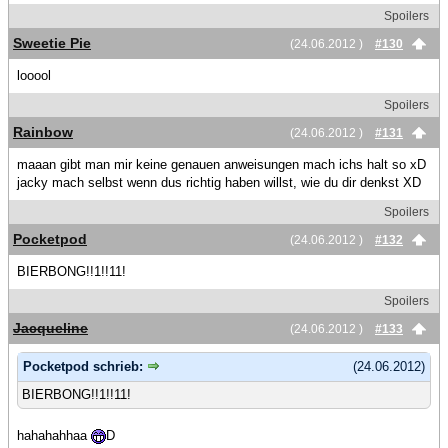
Spoilers
Sweetie Pie
(24.06.2012 )
#130
looool
Spoilers
Rainbow
(24.06.2012 )
#131
maaan gibt man mir keine genauen anweisungen mach ichs halt so xD
jacky mach selbst wenn dus richtig haben willst, wie du dir denkst XD
Spoilers
Pocketpod
(24.06.2012 )
#132
BIERBONG!!1!!11!
Spoilers
Jacqueline
(24.06.2012 )
#133
Pocketpod schrieb:
(24.06.2012)
BIERBONG!!1!!11!
hahahahhaa
D