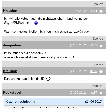
Spoilers
Kraurion
(24.06.2012 )
#134
Ich will alle Fotos, auch die nichttauglichen - Und wenns per
Skype/PM/whater ist
Warn sehr geiles Treffen! Ich freu mich schon auf zukünftige!
Spoilers
Jacqueline
(24.06.2012 )
#135
krissi muss sie dir senden xD
aber mich kannst du auch mal in skype adden XD
Spoilers
Kraurion
(24.06.2012 )
#136
Daaaaaazu brauch ich die ID X_X
Spoilers
Pocketpod
(24.06.2012 )
#137
Kraurion schrieb:
(24.06.2012)