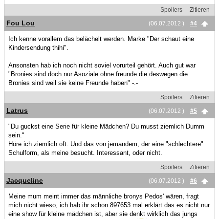
Spoilers
Zitieren
Fou Lou
(06.07.2012 )
#4
Ich kenne vorallem das belächelt werden. Marke "Der schaut eine
Kindersendung thihi".
Ansonsten hab ich noch nicht soviel vorurteil gehört. Auch gut war
"Bronies sind doch nur Asoziale ohne freunde die deswegen die
Bronies sind weil sie keine Freunde haben" -.-
Spoilers
Zitieren
Latrus
(06.07.2012 )
#5
"Du guckst eine Serie für kleine Mädchen? Du musst ziemlich Dumm
sein."
Höre ich ziemlich oft. Und das von jemandem, der eine "schlechtere"
Schulform, als meine besucht. Interessant, oder nicht.
Spoilers
Zitieren
Jacqueline
(06.07.2012 )
#6
Meine mum meint immer das männliche bronys Pedos' wären, fragt
mich nicht wieso, ich hab ihr schon 897653 mal erklärt das es nicht nur
eine show für kleine mädchen ist, aber sie denkt wirklich das jungs