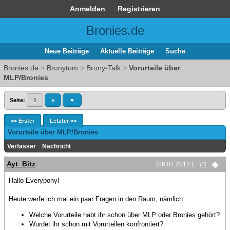
Anmelden
Registrieren
Bronies.de
Neue Beiträge
Aktuelle Beiträge
Suche
Bronies.de
>
Bronytum
>
Brony-Talk
>
Vorurteile über
MLP/Bronies
Seite:
1
»
▼
<< Erster
Letzter >>
Vorurteile über MLP/Bronies
Verfasser
Nachricht
Ayt_Bitz
(06.07.2012 )
#1
Hallo Everypony!
Heute werfe ich mal ein paar Fragen in den Raum, nämlich:
Welche Vorurteile habt ihr schon über MLP oder Bronies gehört?
Wurdet ihr schon mit Vorurteilen konfrontiert?