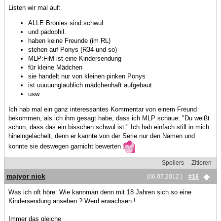
Listen wir mal auf:
ALLE Bronies sind schwul
und pädophil.
haben keine Freunde (im RL)
stehen auf Ponys (R34 und so)
MLP:FiM ist eine Kindersendung
für kleine Mädchen
sie handelt nur von kleinen pinken Ponys
ist uuuuunglaublich mädchenhaft aufgebaut
usw.
Ich hab mal ein ganz interessantes Kommentar von einem Freund
bekommen, als ich ihm gesagt habe, dass ich MLP schaue: "Du weißt
schon, dass das ein bisschen schwul ist." Ich hab einfach still in mich
hineingelächelt, denn er kannte von der Serie nur den Namen und
konnte sie deswegen garnicht bewerten
Spoilers
Zitieren
majyor nick
(06.07.2012 )
#16
Was ich oft höre: Wie kannman denn mit 18 Jahren sich so eine
Kindersendung ansehen ? Werd erwachsen !.
Immer das gleiche