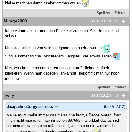
kleine mädchen damit rumbekommen wollen
Spoilers
Zitieren
Mirage2000
(06.07.2012 )
#7
Ich bekomm auch immer den Klassiker zu hören: Alle Bronies sind
schwul.
Naja was will man von solchen Ignoranten auch erwarten
Sind ja immer solche "Möchtegern Gangster" die sowas sagen
Nun, was kann man am besten dagegen tun? Nichts, einfach
ignorieren. Wenn man dagegen "ankämpft" bekommt man nur noch
mehr ab.
Spoilers
Zitieren
Twily
(06.07.2012 )
#8
JacquelineDerpy schrieb:
(06.07.2012)
Meine mum meint immer das männliche bronys Pedos' wären, fragt
mich nicht wieso, ich hab ihr schon 897653 mal erklärt das es nicht
nur eine show für kleine mädchen ist, aber sie denkt wirklich das
jungs kleine mädchen damit rumbekommen wollen