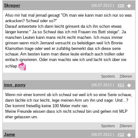
Skreper
(06.07.2012 )
#10
Also mir hat mal jemad gesagt "Oh man wie kann man sich nur so was
ankucken? Schwul oder so?"
Darauf antwortete Ich dann leicht grinsent da ich ihn schon etwas
länger kenne:" Ja so Schwul das ich mit Frauen ins Bett steige". Ja
manchen Leuten kann mans nicht recht machen. Ich muss immer
grinsen wenn mich Jemand versucht zu beleidigen weil Ich Bronie
Klamotten trage oder weil er zufählig bemerkt das ich diese serie
schaue. Am besten kann man diese leute einfach auch trollen oder
einfach ignorieren. Oder man machts wie ich und lacht sich über sie
schlap
Spoilers
Zitieren
iron_pony
(06.07.2012 )
#11
Wenn mir einer kommt ob ich schwul sei weil ich so eine Serie schaue,
dann lächle ich nur leicht, lege meinen Arm um ihn und sage: Und...?
Der kommt freiwillig keine 100 Meter mehr ran.
Meine Freunde wissen dass ich nicht schwul bin und gehen mit MLP
eher gelassen um.
Spoilers
Zitieren
Jame
(06.07.2012 )
#12