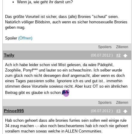
Wenn ja, wie geht ihr damit um?
Das größte Vorurteil ist sicher, dass (alle) Bronies "schwul" seien.
Natürlich völliger Blödsinn, auch wenn es sicher homosexuelle Bronies
geben mag.
Spoiler
(Öffnen)
Spoilers
Zitieren
Twily
(06.07.2012 )
#2
Ach ich habe leider schon viel Mist gelesen, da wäre Pädophil,
Zoophilie, Ponyf*** und lauter so ein schwachsinn. Ich selber wurde
zum glück noch nicht deswegen doof angemacht, aber wenn es doch
eines Tages passieren sollte. Ignoriere ich es und gut ist.. immerhin
stimmen diese Vorurteile sowieso nicht. Aber kurz OT so ein ähnlichen
Beitrag gibt es glaube ich schon
Spoilers
Zitieren
Prince995
(06.07.2012 )
#3
Hab schon gehoert dass alle bronies furries sein sollen weil einige rule
34 zeug machen -.- also noch bescheuerteres hab ich noch nie gehoert
vorallem machen sowas welche in ALLEN Communities.