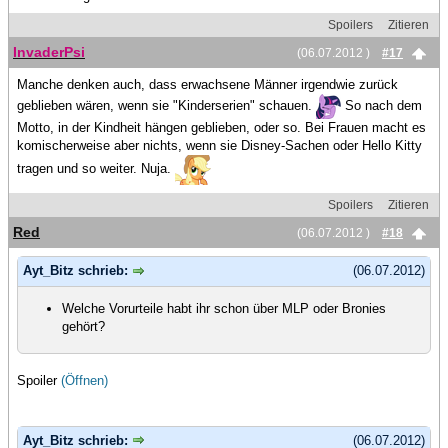
Spoilers
Zitieren
InvaderPsi
(06.07.2012 )
#17
Manche denken auch, dass erwachsene Männer irgendwie zurück
geblieben wären, wenn sie "Kinderserien" schauen.
So nach dem
Motto, in der Kindheit hängen geblieben, oder so. Bei Frauen macht es
komischerweise aber nichts, wenn sie Disney-Sachen oder Hello Kitty
tragen und so weiter. Nuja.
Spoilers
Zitieren
Red
(06.07.2012 )
#18
Ayt_Bitz schrieb:
(06.07.2012)
Welche Vorurteile habt ihr schon über MLP oder Bronies
gehört?
Spoiler
(Öffnen)
Ayt_Bitz schrieb:
(06.07.2012)