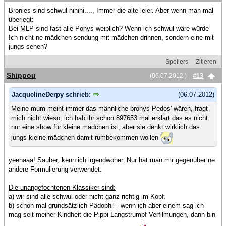
Bronies sind schwul hihihi...., Immer die alte leier. Aber wenn man mal
überlegt:
Bei MLP sind fast alle Ponys weiblich? Wenn ich schwul wäre würde
Ich nicht ne mädchen sendung mit mädchen drinnen, sondern eine mit
jungs sehen?
Spoilers
Zitieren
Shippou
(06.07.2012 )
#13
JacquelineDerpy schrieb:
(06.07.2012)
Meine mum meint immer das männliche bronys Pedos' wären, fragt
mich nicht wieso, ich hab ihr schon 897653 mal erklärt das es nicht
nur eine show für kleine mädchen ist, aber sie denkt wirklich das
jungs kleine mädchen damit rumbekommen wollen
yeehaaa! Sauber, kenn ich irgendwoher. Nur hat man mir gegenüber ne
andere Formulierung verwendet.
Die unangefochtenen Klassiker sind:
a) wir sind alle schwul oder nicht ganz richtig im Kopf.
b) schon mal grundsätzlich Pädophil - wenn ich aber einem sag ich
mag seit meiner Kindheit die Pippi Langstrumpf Verfilmungen, dann bin