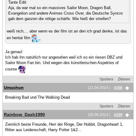
Tante Edit:
Aja, da war mal so ein massives Sailor Moon, Dragon Ball,
Evangelion und andere Animes Cross Over, die Deutsche Syncro
gab dem ganzen die nötige schärfe. Wie hieß der streifen?
weiß nich,... aber wenn es der film ist an den ich grad denke, ist das
en hentai film
Ja genau!
Ich hab ihn natürlich nur angesehen weil ich so ein riesen DBZ und
Sailor Moon Fan bin. Und wegen des künstlerischen Aspektes of
course
Spoilers
Zitieren
Umashun
(21.04.2014 )
#258
Breaking Bad und The Walking Dead
Spoilers
Zitieren
Rainbow_Dash1990
(26.06.2014 )
#259
Ziemlich beste Freunde, Herr der Ringe, Der Hobbit, Dragonheart 1,
Ritter aus Leidenschaft, Harry Potter 1&2...