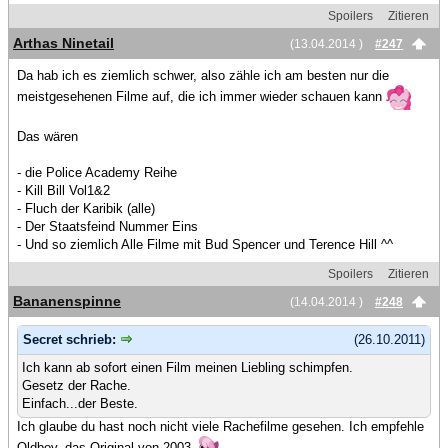
Spoilers
Zitieren
Arthas Ninetail
(13.04.2014 )
#247
Da hab ich es ziemlich schwer, also zähle ich am besten nur die
meistgesehenen Filme auf, die ich immer wieder schauen kann
Das wären
- die Police Academy Reihe
- Kill Bill Vol1&2
- Fluch der Karibik (alle)
- Der Staatsfeind Nummer Eins
- Und so ziemlich Alle Filme mit Bud Spencer und Terence Hill ^^
Spoilers
Zitieren
Bananenspinne
(14.04.2014 )
#248
Secret schrieb:
(26.10.2011)
Ich kann ab sofort einen Film meinen Liebling schimpfen.
Gesetz der Rache.
Einfach...der Beste.
Ich glaube du hast noch nicht viele Rachefilme gesehen. Ich empfehle
Oldboy, das Original von 2003