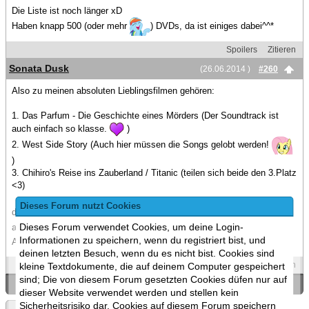
Die Liste ist noch länger xD
Haben knapp 500 (oder mehr
) DVDs, da ist einiges dabei^^*
Spoilers
Zitieren
Sonata Dusk
(26.06.2014 )
#260
Also zu meinen absoluten Lieblingsfilmen gehören:
1. Das Parfum - Die Geschichte eines Mörders (Der Soundtrack ist
auch einfach so klasse.
)
2. West Side Story (Auch hier müssen die Songs gelobt werden!
)
3. Chihiro's Reise ins Zauberland / Titanic (teilen sich beide den 3.Platz
<3)
Dieses Forum nutzt Cookies
das sind mal meine Top 3
Dieses Forum verwendet Cookies, um deine Login-
ansonsten schaue ich noch div. anderer Filme, die in die Spalte
Informationen zu speichern, wenn du registriert bist, und
Animation, Drama, Tragödie und Comedy fallen!
deinen letzten Besuch, wenn du es nicht bist. Cookies sind
Spoilers
Zitieren
kleine Textdokumente, die auf deinem Computer gespeichert
sind; Die von diesem Forum gesetzten Cookies düfen nur auf
«
Ein Thema zurück
|
Ein Thema vor
»
dieser Website verwendet werden und stellen kein
Sicherheitsrisiko dar. Cookies auf diesem Forum speichern