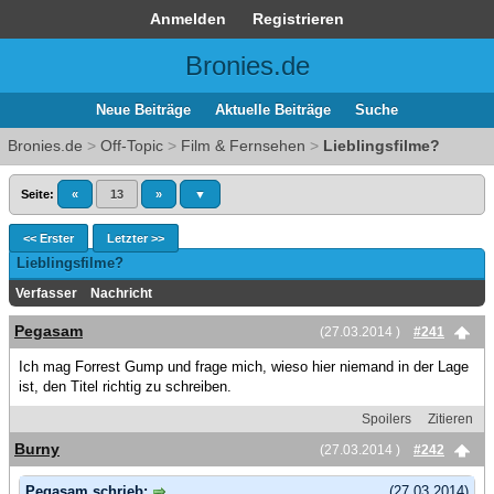
Anmelden
Registrieren
Bronies.de
Neue Beiträge
Aktuelle Beiträge
Suche
Bronies.de
>
Off-Topic
>
Film & Fernsehen
>
Lieblingsfilme?
Seite:
«
13
»
▼
<< Erster
Letzter >>
Lieblingsfilme?
Verfasser
Nachricht
Pegasam
(27.03.2014 )
#241
Ich mag Forrest Gump und frage mich, wieso hier niemand in der Lage
ist, den Titel richtig zu schreiben.
Spoilers
Zitieren
Burny
(27.03.2014 )
#242
Pegasam schrieb:
(27.03.2014)