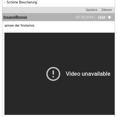
- Schöne Bescherung
Spoilers
Zitieren
InsaneBronie
(27.03.2014 )
#244
armee der finsternis