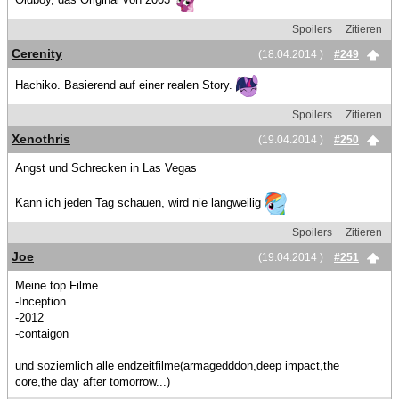
Spoilers
Zitieren
Cerenity
(18.04.2014 )
#249
Hachiko. Basierend auf einer realen Story.
Spoilers
Zitieren
Xenothris
(19.04.2014 )
#250
Angst und Schrecken in Las Vegas
Kann ich jeden Tag schauen, wird nie langweilig
Spoilers
Zitieren
Joe
(19.04.2014 )
#251
Meine top Filme
-Inception
-2012
-contaigon
und soziemlich alle endzeitfilme(armagedddon,deep impact,the
core,the day after tomorrow...)