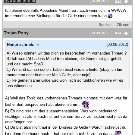
Synthesib0nker
(08.09.2012 )
#13
Ich bleibe ebenfalls Abbadons Mund treu , auch wenn ich im WvWvW
immernoch keine Stellungen für die Gilde einnehmen kann
Spoilers
Zitieren
Trojan Pony
(08.09.2012 )
#14
Nimpi schrieb:
(08.09.2012)
A) Wieso können wir das nich so besprechen im vorhanden Thread ?
B) Ich werd Abbadons Mund treu bleiben, der Server ist gut gefüllt
und das macht Spaß
C) Wir sind da nun schon, haben bissl was erarbeitet (okay ich bin
momentan eher in meiner Main Gilde, aber naja)
D) Ne gemeinsame Gilde wird wohl nich so funktionieren wie wir es
uns wünschen.
A) Weil das Topic des vorhandenen Threads nichtmal mit dem was ihr
bisher dort besprochen habt übereinstimmt.
B) Es ging hier um das zusammenspielen. Was wohl bedeutend
wichtiger ist als einfach nur auf seinem Server zu hocken weil man da
angefangen hat.
C) Du bist also nichtmal in der Bronies.de Gilde? Warum schreibst du
hier dann überhaupt noch .. hat gar nichts mit dir zu tun dann.