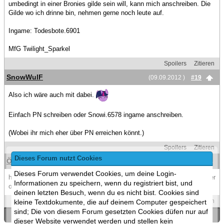
umbedingt in einer Bronies gilde sein will, kann mich anschreiben. Die
Gilde wo ich drinne bin, nehmen gerne noch leute auf.
Ingame: Todesbote.6901
MfG Twilight_Sparkel
Spoilers
Zitieren
SnowWulF
(09.09.2012 )
#19
Also ich wäre auch mit dabei.
Einfach PN schreiben oder Snowi.6578 ingame anschreiben.
(Wobei ihr mich eher über PN erreichen könnt.)
Spoilers
Zitieren
Dieses Forum nutzt Cookies
Östeoporose
(09.09.2012 )
#20
Dieses Forum verwendet Cookies, um deine Login-
hmmm ich könnt eig. auch beitretten in meiner gilde ist sowieso nie wer
Informationen zu speichern, wenn du registriert bist, und
on
deinen letzten Besuch, wenn du es nicht bist. Cookies sind
Spoilers
Zitieren
kleine Textdokumente, die auf deinem Computer gespeichert
sind; Die von diesem Forum gesetzten Cookies düfen nur auf
«
Ein Thema zurück
|
Ein Thema vor
»
dieser Website verwendet werden und stellen kein