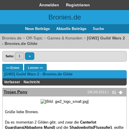
Anmelden
Registrieren
Bronies.de
Neue Beiträge
Aktuelle Beiträge
Suche
Bronies.de
>
Off-Topic
>
Games & Konsolen
>
[GW2] Guild Wars 2
- Bronies.de Gilde
Seite:
1
»
<< Erster
Letzter >>
[GW2] Guild Wars 2 - Bronies.de Gilde
Verfasser
Nachricht
Trojan Pony
(06.09.2012 )
#1
Grüße liebe Bronies.
Da es momentan 2 Gilden gibt, und zwar die
Canterlot
Guardians(Abbadons Mund)
und die
Shadowbolts(Flussufer)
, wollte