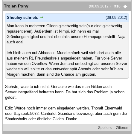
Trojan Pony
(08.09.2012 )
#16
Shouley schrieb:
(08.09.2012)
Man kann in mehreren Gilden gleichzeitig sein(nur eine gleichzeitig
repräsentieren). Außerdem ist Nimpi, ich nenn es mal
Gründungsmitglied und hat ebenfalls unsere Homepage erstellt. Naja
auch egal.
Ich bleib auch auf Abbadons Mund einfach weil sich dort auch alle
aus meinem RL Freundeskreis angesiedelt haben. Für volle Server
haben wir den Overflow. Wenn Jemand umbedingt auf unseren Server
wechseln will sollte er das entweder spät Abends oder sehr früh am
Morgen machen, dann sind die Chance am größten.
Siehste, wusste ich nicht. Genauso wie das man Gilden auch
Serverübergreifend beitreten kann. Da hat sich das Problem ja schon
gelöst.
Edit: Würde noch immer gern eingeladen werden. Thoralf Eisenwald
oder Bayseek.5072. Canterlot Guardians bevorzugt aber auch gern die
Shadowbolts oder ähnliche Gilden. Danke.
Spoilers
Zitieren