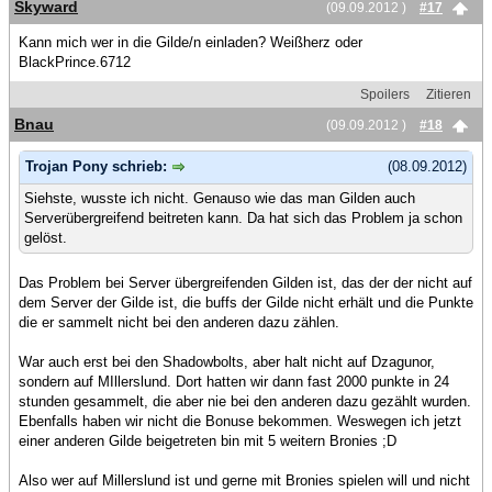
Skyward
(09.09.2012 )
#17
Kann mich wer in die Gilde/n einladen? Weißherz oder
BlackPrince.6712
Spoilers
Zitieren
Bnau
(09.09.2012 )
#18
Trojan Pony schrieb:
(08.09.2012)
Siehste, wusste ich nicht. Genauso wie das man Gilden auch
Serverübergreifend beitreten kann. Da hat sich das Problem ja schon
gelöst.
Das Problem bei Server übergreifenden Gilden ist, das der der nicht auf
dem Server der Gilde ist, die buffs der Gilde nicht erhält und die Punkte
die er sammelt nicht bei den anderen dazu zählen.
War auch erst bei den Shadowbolts, aber halt nicht auf Dzagunor,
sondern auf MIllerslund. Dort hatten wir dann fast 2000 punkte in 24
stunden gesammelt, die aber nie bei den anderen dazu gezählt wurden.
Ebenfalls haben wir nicht die Bonuse bekommen. Weswegen ich jetzt
einer anderen Gilde beigetreten bin mit 5 weitern Bronies ;D
Also wer auf Millerslund ist und gerne mit Bronies spielen will und nicht