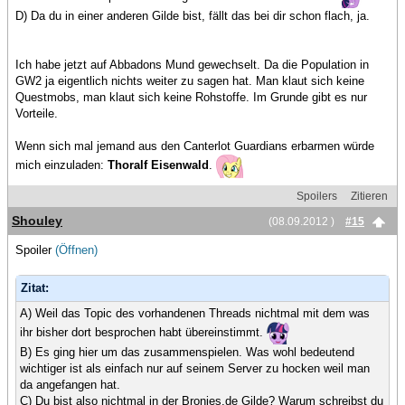
D) Da du in einer anderen Gilde bist, fällt das bei dir schon flach, ja.
Ich habe jetzt auf Abbadons Mund gewechselt. Da die Population in
GW2 ja eigentlich nichts weiter zu sagen hat. Man klaut sich keine
Questmobs, man klaut sich keine Rohstoffe. Im Grunde gibt es nur
Vorteile.
Wenn sich mal jemand aus den Canterlot Guardians erbarmen würde
mich einzuladen:
Thoralf Eisenwald
.
Spoilers
Zitieren
Shouley
(08.09.2012 )
#15
Spoiler
(Öffnen)
Zitat:
A) Weil das Topic des vorhandenen Threads nichtmal mit dem was
ihr bisher dort besprochen habt übereinstimmt.
B) Es ging hier um das zusammenspielen. Was wohl bedeutend
wichtiger ist als einfach nur auf seinem Server zu hocken weil man
da angefangen hat.
C) Du bist also nichtmal in der Bronies.de Gilde? Warum schreibst du