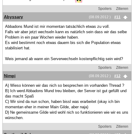
Spoilers
Zitieren
Abyssary
(08.09.2012 )
#11
Abbadons Mund ist mir momentan tatsächlich etwas zu voll.
Falls wir aber jetzt wechseln kann es natürlich sein dass wir das selbe
Problem in ein paar Wochen wieder haben.
Es wird bestimmt noch etwas dauern bis sich die Population etwas
stabilisiert hat.
Weis jemand ab wann ein Serverwechseln kostenpflichtig sein wird?
Spoilers
Zitieren
Nimpi
(08.09.2012 )
#12
A) Wieso können wir das nich so besprechen im vorhanden Thread ?
B) Ich werd Abbadons Mund treu bleiben, der Server ist gut gefüllt und
das macht Spaß
C) Wir sind da nun schon, haben bissl was erarbeitet (okay ich bin
momentan eher in meiner Main Gilde, aber naja)
D) Ne gemeinsame Gilde wird wohl nich so funktionieren wie wir es uns
wünschen.
Spoilers
Zitieren