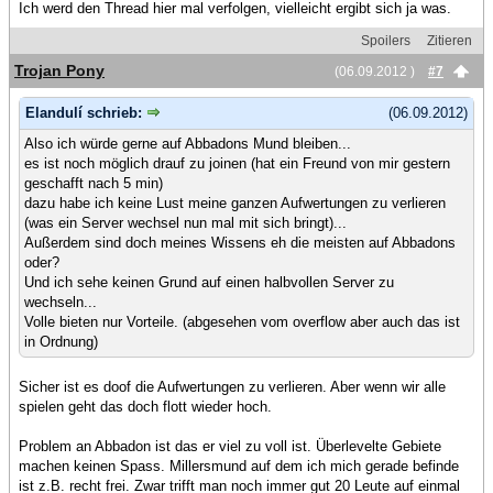
Ich werd den Thread hier mal verfolgen, vielleicht ergibt sich ja was.
Spoilers
Zitieren
Trojan Pony
(06.09.2012 )
#7
Elandulí schrieb:
(06.09.2012)
Also ich würde gerne auf Abbadons Mund bleiben...
es ist noch möglich drauf zu joinen (hat ein Freund von mir gestern
geschafft nach 5 min)
dazu habe ich keine Lust meine ganzen Aufwertungen zu verlieren
(was ein Server wechsel nun mal mit sich bringt)...
Außerdem sind doch meines Wissens eh die meisten auf Abbadons
oder?
Und ich sehe keinen Grund auf einen halbvollen Server zu
wechseln...
Volle bieten nur Vorteile. (abgesehen vom overflow aber auch das ist
in Ordnung)
Sicher ist es doof die Aufwertungen zu verlieren. Aber wenn wir alle
spielen geht das doch flott wieder hoch.
Problem an Abbadon ist das er viel zu voll ist. Überlevelte Gebiete
machen keinen Spass. Millersmund auf dem ich mich gerade befinde
ist z.B. recht frei. Zwar trifft man noch immer gut 20 Leute auf einmal