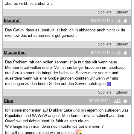
aber es wirkt nicht überfüllt.
Spoilers
Zitieren
Elandulí
(06.09.2012 )
#8
Das Gefühl dass es überfüllt ist hab ich in abbadons auch nicht -> da
overflow das ist schon recht gut gemacht
Spoilers
Zitieren
MasterBen
(07.09.2012 )
#9
Das Problem mit den Vollen servern ist ja nur das vllt wenn neue
Member drauf wollen und er Voll ist sie länger brauchen um überhaupt
drauf zu kommen da bringt der halbvolle Server mehr vorteile und
auserdem wenn wir eine Große gründen könnten wir wenn wir uns
reinhängen zu den beste Gilden auf den Server aufsteigen
Spoilers
Zitieren
Cion
(07.09.2012 )
#10
Ich spiele momentan auf Drakkar Lake und bin eigentlich zufrieden was
Population und WvWvW angeht. Man kommt relativ schnell aus dem
Overflow und richtig überfüllt fühlt es sich nie an.
Wie lange kann man denn noch kostenlos transferieren ?
Ich will nur ungern alleine weiter spielen
.