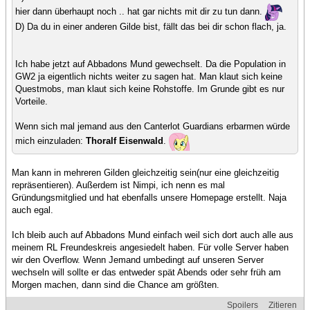
hier dann überhaupt noch .. hat gar nichts mit dir zu tun dann.
D) Da du in einer anderen Gilde bist, fällt das bei dir schon flach, ja.
Ich habe jetzt auf Abbadons Mund gewechselt. Da die Population in
GW2 ja eigentlich nichts weiter zu sagen hat. Man klaut sich keine
Questmobs, man klaut sich keine Rohstoffe. Im Grunde gibt es nur
Vorteile.
Wenn sich mal jemand aus den Canterlot Guardians erbarmen würde
mich einzuladen:
Thoralf Eisenwald
.
Man kann in mehreren Gilden gleichzeitig sein(nur eine gleichzeitig
repräsentieren). Außerdem ist Nimpi, ich nenn es mal
Gründungsmitglied und hat ebenfalls unsere Homepage erstellt. Naja
auch egal.
Ich bleib auch auf Abbadons Mund einfach weil sich dort auch alle aus
meinem RL Freundeskreis angesiedelt haben. Für volle Server haben
wir den Overflow. Wenn Jemand umbedingt auf unseren Server
wechseln will sollte er das entweder spät Abends oder sehr früh am
Morgen machen, dann sind die Chance am größten.
Spoilers
Zitieren