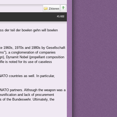
Zitieren
#1.022
s der teil der bowlen gehn will bowlen
late 1960s, 1970s and 1980s by Gesellschaft
ms"), a conglomeration of companies
n), Dynamit Nobel (propellant composition
fle is noted for its use of caseless
NATO countries as well. In particular,
r NATO partners. Although the weapon was a
reunification and lack of procurement
s of the Bundeswehr. Ultimately, the