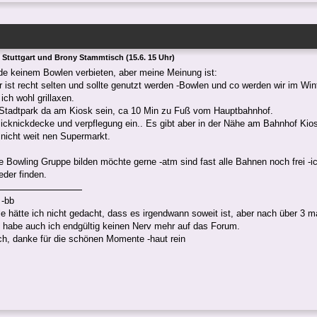
 Stuttgart und Brony Stammtisch (15.6. 15 Uhr)
de keinem Bowlen verbieten, aber meine Meinung ist:
 ist recht selten und sollte genutzt werden -Bowlen und co werden wir im Wint
ich wohl grillaxen.
 Stadtpark da am Kiosk sein, ca 10 Min zu Fuß vom Hauptbahnhof.
icknickdecke und verpflegung ein.. Es gibt aber in der Nähe am Bahnhof Kios
d nicht weit nen Supermarkt.
 Bowling Gruppe bilden möchte gerne -atm sind fast alle Bahnen noch frei -i
eder finden.
 -bb
le hätte ich nicht gedacht, dass es irgendwann soweit ist, aber nach über 3
 habe auch ich endgültig keinen Nerv mehr auf das Forum.
ch, danke für die schönen Momente -haut rein