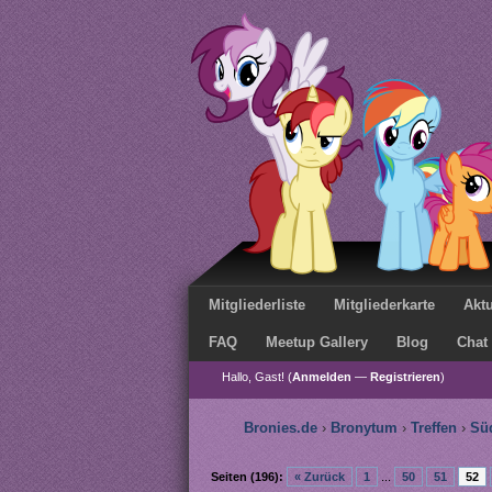
Mitgliederliste
Mitgliederkarte
Aktu
FAQ
Meetup Gallery
Blog
Chat
Hallo, Gast! (
Anmelden
—
Registrieren
)
Bronies.de
›
Bronytum
›
Treffen
›
Sü
Seiten (196):
« Zurück
1
...
50
51
52