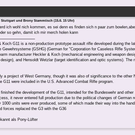
 Stuttgart und Brony Stammtisch (15.6. 15 Uhr)
rd ich wohl nich kommen, es sei denn es finden sich n paar zum bowlen,abe
der so gehn, damit ich mir merch holen kann
 Koch G11 is a non-production prototype assault rifle developed during the 
se Gewehrsysteme (GSHG) (German for "Corporation for Caseless Rifle Syste
rearm manufacturer Heckler & Koch (mechanical engineering and weapon desig
 design), and Hensoldt Wetzlar (target identification and optic systems). The ri
ily a project of West Germany, though it was also of significance to the other 
he G11 were included in the U.S. Advanced Combat Rifle program.
 finished the development of the G11, intended for the Bundeswehr and othe
cess, it never entered full production due to the political changes of German 
y 1000 units were ever produced, some of which made their way into the hand
 forces replaced the G3 with the G36
kannt als Pony-Lüfter