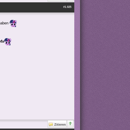
#1.025
 haben
vfx
Zitieren