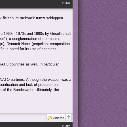
#1.026
ck fleisch im rucksack rumzuschleppen
late 1960s, 1970s and 1980s by Gesellschaft
ms"), a conglomeration of companies
n), Dynamit Nobel (propellant composition
fle is noted for its use of caseless
NATO countries as well. In particular,
r NATO partners. Although the weapon was a
reunification and lack of procurement
s of the Bundeswehr. Ultimately, the
Zitieren
#1.027