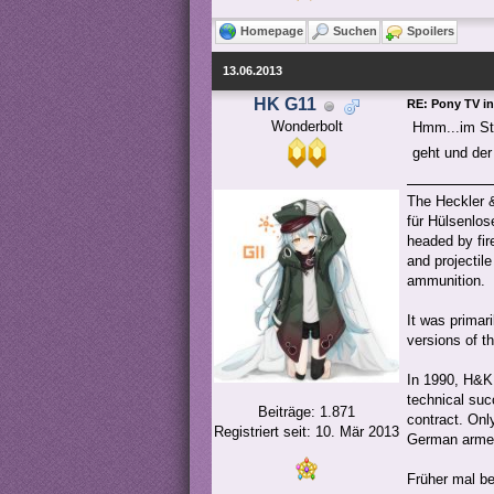
Homepage
Suchen
Spoilers
13.06.2013
HK G11
RE: Pony TV in
Wonderbolt
Hmm...im Sta
geht und der r
The Heckler &
für Hülsenlo
headed by fi
and projectile
ammunition.
It was primar
versions of t
In 1990, H&K
technical suc
Beiträge: 1.871
contract. Onl
Registriert seit: 10. Mär 2013
German armed
Früher mal be