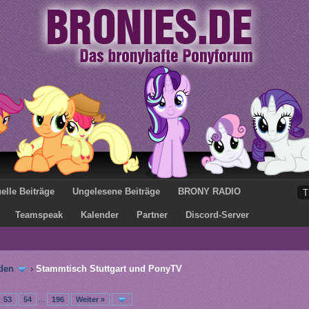
elle Beiträge
Ungelesene Beiträge
BRONY RADIO
Teamspeak
Kalender
Partner
Discord-Server
den
›
Stammtisch Stuttgart und PonyTV
53
54
...
196
Weiter »