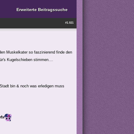
Erweiterte Beitragssuche
#1.021
den Muskelkater so faszinierend finde den
ür's Kugelschieben stimmen....
 Stadt bin & noch was erledigen muss
vfx