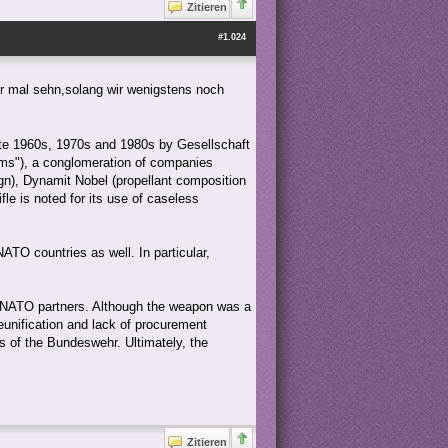
Zitieren
#1.024
r mal sehn,solang wir wenigstens noch
late 1960s, 1970s and 1980s by Gesellschaft
ms"), a conglomeration of companies
n), Dynamit Nobel (propellant composition
fle is noted for its use of caseless
NATO countries as well. In particular,
r NATO partners. Although the weapon was a
reunification and lack of procurement
s of the Bundeswehr. Ultimately, the
Zitieren