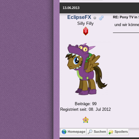
13.06.2013
EclipseFX
RE: Pony TV in 
Silly Filly
und wir könne
Beiträge: 99
Registriert seit: 08. Jul 2012
Homepage
Suchen
Spoilers