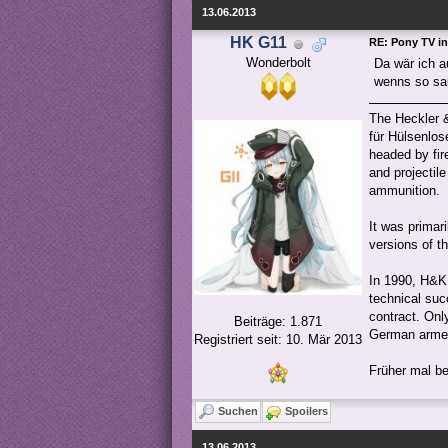
13.06.2013
HK G11
RE: Pony TV in
Wonderbolt
Da wär ich a
wenns so sau
The Heckler &
für Hülsenlo
headed by fi
and projectile
ammunition.
It was primar
versions of t
In 1990, H&K
technical suc
contract. Onl
Beiträge: 1.871
German armed
Registriert seit: 10. Mär 2013
Früher mal be
Suchen
Spoilers
13.06.2013