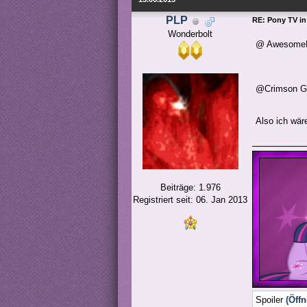
PLP
RE: Pony TV in
Wonderbolt
@ AwesomeDa
@Crimson Ge
Also ich wär
Beiträge: 1.976
Registriert seit: 06. Jan 2013
Spoiler
(Öffn