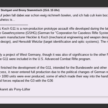
 Stuttgart und Brony Stammtisch (15.6. 15 Uhr)
uf jeden fall dabei.war schon ewig nichmerh bowlen, und ich hab cuh kein bo
heiss is...
 Koch G11 is a non-production prototype assault rifle developed during the 
se Gewehrsysteme (GSHG) (German for "Corporation for Caseless Rifle Syste
rearm manufacturer Heckler & Koch (mechanical engineering and weapon desig
 design), and Hensoldt Wetzlar (target identification and optic systems). The ri
ily a project of West Germany, though it was also of significance to the other 
he G11 were included in the U.S. Advanced Combat Rifle program.
 finished the development of the G11, intended for the Bundeswehr and othe
cess, it never entered full production due to the political changes of German 
y 1000 units were ever produced, some of which made their way into the hand
 forces replaced the G3 with the G36
kannt als Pony-Lüfter