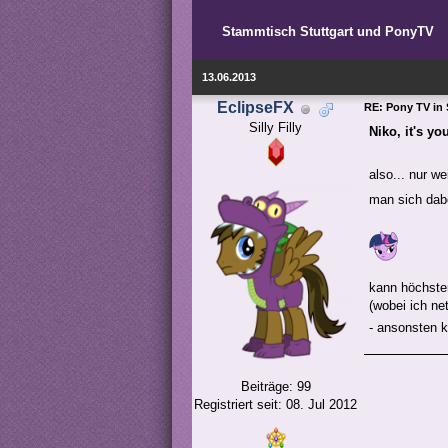
Stammtisch Stuttgart und PonyTV
13.06.2013
EclipseFX
RE: Pony TV in 
Silly Filly
Niko, it's yo
also... nur 
man sich dab
kann höchsten
(wobei ich ne
- ansonsten k
Beiträge: 99
Registriert seit: 08. Jul 2012