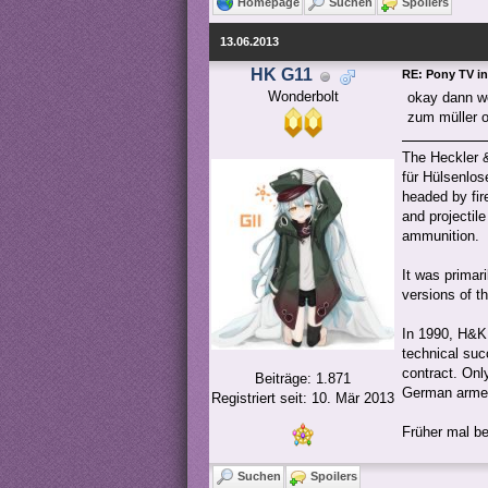
Homepage
Suchen
Spoilers
13.06.2013
HK G11
RE: Pony TV in
Wonderbolt
okay dann we
zum müller o
The Heckler &
für Hülsenlo
headed by fi
and projectile
ammunition.
It was primar
versions of t
In 1990, H&K
technical suc
contract. Onl
Beiträge: 1.871
German armed
Registriert seit: 10. Mär 2013
Früher mal be
Suchen
Spoilers