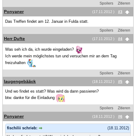
Spoilers
Zitieren
Ponyaner
(17.11.2012 )
#3
Das Treffen findet am 12. Januar in Fulda statt.
Spoilers
Zitieren
Herr Dufte
(17.11.2012 )
#4
Was seh ich da, ich wurde eingeladen?
Ich werde mein möglichstes tun und versuchen mir an dem Tag
freizuhalten
Spoilers
Zitieren
laugengebääck
(18.11.2012 )
#5
Und wo findet es statt? Was wird da dann passieren?
btw. danke für die Einladung
Spoilers
Zitieren
Ponyaner
(18.11.2012 )
#6
fischilii schrieb:
(18.11.2012)