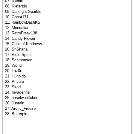
07. fischilii
08. Kleterzio
09. Darklight Sparkle
10. Ghost171
11. RainbowDashKS
12. Mendelian
13. RetroFreak138
14. Candy Flower
15. Child of Kindness
16. SnShana
17. VioletSprint
18. Schmonsen
19. Wondi
20. Laz0r
21. Hunoldo
22. Private
23. Skadi
24. InvaderPsi
25. haselwoelfchen
26. Justain
27. Arctic_Freezer
28. Butterpie