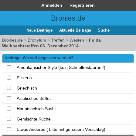
Anmelden
Registrieren
Bronies.de
Neue Beiträge
Aktuelle Beiträge
Suche
Bronies.de
>
Bronytum
>
Treffen
>
Westen
>
Fulda
Weihnachtsreffen 06. Dezember 2014
Umfrage: Wo soll gegessen werden?
Amerikansicher Style (kein Schnellrestaurant!)
Pizzeria
Griechisch
Asiatisches Büffet
Hauptsächlich Sushi
Gemischte Küche
Etwas Anderes ( bitte mit genauem Vorschlag)