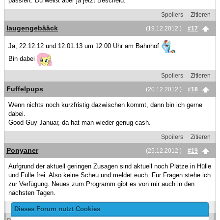
passiert. Du weißt aber ja jetzt Bescheid.
Spoilers
Zitieren
laugengebääck
(19.12.2012 )
#17
Ja, 22.12.12 und 12.01.13 um 12:00 Uhr am Bahnhof
Bin dabei
Spoilers
Zitieren
Fuffelpups
(20.12.2012 )
#18
Wenn nichts noch kurzfristig dazwischen kommt, dann bin ich gerne
dabei.
Good Guy Januar, da hat man wieder genug cash.
Spoilers
Zitieren
Ponyaner
(25.12.2012 )
#19
Aufgrund der aktuell geringen Zusagen sind aktuell noch Plätze in Hülle
und Fülle frei. Also keine Scheu und meldet euch. Für Fragen stehe ich
zur Verfügung. Neues zum Programm gibt es von mir auch in den
nächsten Tagen.
Spoilers
Zitieren
Dieses Forum nutzt Cookies