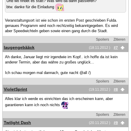
Und wo findet es statt? Was wird da dann passieren?
btw. danke für die Einladung
Veranstaltungsort ist wie schon im ersten Post geschrieben Fulda.
genaues Programm wird noch rechtzeitig bekanntgegeben. Es wird
aber Speedwichteln geben sowie einen gang durch die Stadt.
Spoilers
Zitieren
laugengebääck
(18.11.2012 )
#7
Ah danke, Januar liegt mir irgendwie im Kopf.. ich hoffe da ist kein
anderer Termin, aber das währe zu großes unglück...
Ich schau morgen mal dannach, gute nacht @all /)
Spoilers
Zitieren
VioletSprint
(19.11.2012 )
#8
Alles klar ich werde es einrichten das ich erscheinen kann, aber
garantieren kann ich noch nichts
Spoilers
Zitieren
Twilight Dash
(20.11.2012 )
#9