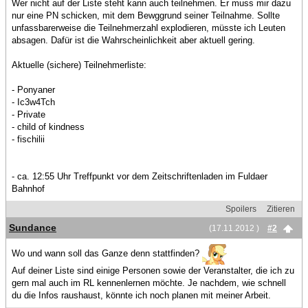
Wer nicht auf der Liste steht kann auch teilnehmen. Er muss mir dazu
nur eine PN schicken, mit dem Bewggrund seiner Teilnahme. Sollte
unfassbarerweise die Teilnehmerzahl explodieren, müsste ich Leuten
absagen. Dafür ist die Wahrscheinlichkeit aber aktuell gering.
Aktuelle (sichere) Teilnehmerliste:
- Ponyaner
- Ic3w4Tch
- Private
- child of kindness
- fischilii
- ca. 12:55 Uhr Treffpunkt vor dem Zeitschriftenladen im Fuldaer
Bahnhof
Spoilers
Zitieren
Sundance
(17.11.2012 )
#2
Wo und wann soll das Ganze denn stattfinden?
Auf deiner Liste sind einige Personen sowie der Veranstalter, die ich zu
gern mal auch im RL kennenlernen möchte. Je nachdem, wie schnell
du die Infos raushaust, könnte ich noch planen mit meiner Arbeit.