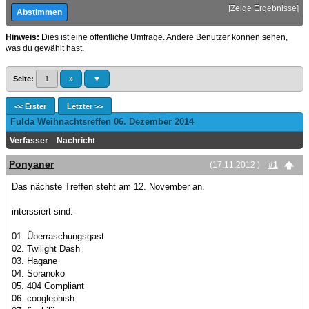
[
Zeige Ergebnisse
]
Hinweis:
Dies ist eine öffentliche Umfrage. Andere Benutzer können sehen,
was du gewählt hast.
Seite:
1
»
▼
<< Erster
Letzter >>
Fulda Weihnachtsreffen 06. Dezember 2014
Verfasser
Nachricht
Ponyaner
(17.11.2012 )
#1
Das nächste Treffen steht am 12. November an.
interssiert sind:
01. Überraschungsgast
02. Twilight Dash
03. Hagane
04. Soranoko
05. 404 Compliant
06. cooglephish