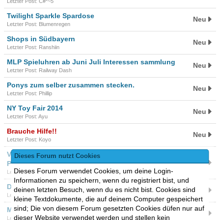
Letzter Post: C#*~5
Twilight Sparkle Spardose
Neu
Letzter Post: Blumenregen
Shops in Südbayern
Neu
Letzter Post: Ranshiin
MLP Spieluhren ab Juni Juli Interessen sammlung
Neu
Letzter Post: Railway Dash
Ponys zum selber zusammen stecken.
Neu
Letzter Post: Phillip
NY Toy Fair 2014
Neu
Letzter Post: Ayu
Brauche Hilfe!!
Neu
Letzter Post: Koyo
Vorstellung Nr. 2 - AnimeShop Stuttgart 2014 My Little
Dieses Forum nutzt Cookies
Neu
Pony Merchandise
Dieses Forum verwendet Cookies, um deine Login-
Letzter Post: BlackCherry
Informationen zu speichern, wenn du registriert bist, und
DVD / Blu Ray auf Französisch?
deinen letzten Besuch, wenn du es nicht bist. Cookies sind
Neu
Letzter Post: Primatery
kleine Textdokumente, die auf deinem Computer gespeichert
sind; Die von diesem Forum gesetzten Cookies düfen nur auf
Malblock bei Lidl
Neu
dieser Website verwendet werden und stellen kein
Letzter Post: Applejacky