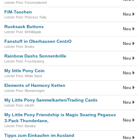
Letzter Post: Forumsdackel
FiM-Taschen
Neu
Letzter Post: Princess Twily
Rucksack Buttons
Neu
Letzter Post: MrKillApple
Fanstuff in Oberhausen CentrO
Neu
Letzter Post: Brolex
Rainbow Dashs Sonnenbrille
Neu
Letzter Post: Fruchtzwerg
My little Pony Coin
Neu
Letzter Post: White Sand
Elements of Harmony Ketten
Neu
Letzter Post: Blumenregen
My Little Pony Sammelkarten/Trading Cards
Neu
Letzter Post: stiv64
My Little Pony Friendship is Magic Soaring Pegasus
Neu
3-Pack Thunderlane,
Letzter Post: Baraka
Tipps zum Einkaufen im Ausland
Neu