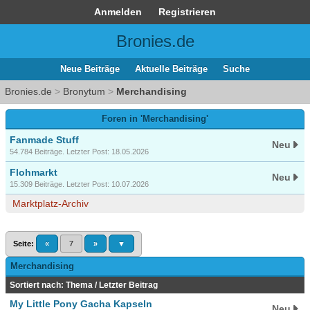
Anmelden
Registrieren
Bronies.de
Neue Beiträge
Aktuelle Beiträge
Suche
Bronies.de
>
Bronytum
>
Merchandising
Foren in 'Merchandising'
Fanmade Stuff
Neu
54.784 Beiträge. Letzter Post: 18.05.2026
Flohmarkt
Neu
15.309 Beiträge. Letzter Post: 10.07.2026
Marktplatz-Archiv
Seite:
«
7
»
▼
Merchandising
Sortiert nach:
Thema
/
Letzter Beitrag
My Little Pony Gacha Kapseln
Neu