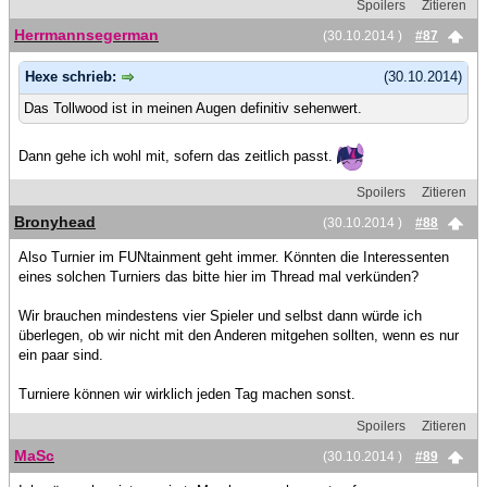
Spoilers
Zitieren
Herrmannsegerman
(30.10.2014 )
#87
Hexe schrieb:
(30.10.2014)
Das Tollwood ist in meinen Augen definitiv sehenwert.
Dann gehe ich wohl mit, sofern das zeitlich passt.
Spoilers
Zitieren
Bronyhead
(30.10.2014 )
#88
Also Turnier im FUNtainment geht immer. Könnten die Interessenten
eines solchen Turniers das bitte hier im Thread mal verkünden?
Wir brauchen mindestens vier Spieler und selbst dann würde ich
überlegen, ob wir nicht mit den Anderen mitgehen sollten, wenn es nur
ein paar sind.
Turniere können wir wirklich jeden Tag machen sonst.
Spoilers
Zitieren
MaSc
(30.10.2014 )
#89