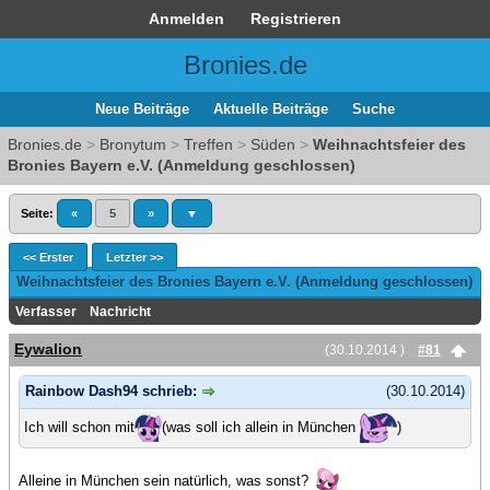
Anmelden
Registrieren
Bronies.de
Neue Beiträge
Aktuelle Beiträge
Suche
Bronies.de
>
Bronytum
>
Treffen
>
Süden
>
Weihnachtsfeier des
Bronies Bayern e.V. (Anmeldung geschlossen)
Seite:
«
5
»
▼
<< Erster
Letzter >>
Weihnachtsfeier des Bronies Bayern e.V. (Anmeldung geschlossen)
Verfasser
Nachricht
Eywalion
(30.10.2014 )
#81
Rainbow Dash94 schrieb:
(30.10.2014)
Ich will schon mit
(was soll ich allein in München
)
Alleine in München sein natürlich, was sonst?