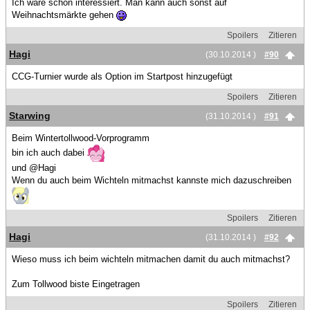
Ich wäre schon interessiert. Man kann auch sonst auf
Weihnachtsmärkte gehen
Spoilers
Zitieren
Hagi
(30.10.2014 )
#90
CCG-Turnier wurde als Option im Startpost hinzugefügt
Spoilers
Zitieren
Starwing
(31.10.2014 )
#91
Beim Wintertollwood-Vorprogramm
bin ich auch dabei
und @Hagi
Wenn du auch beim Wichteln mitmachst kannste mich dazuschreiben
Spoilers
Zitieren
Hagi
(31.10.2014 )
#92
Wieso muss ich beim wichteln mitmachen damit du auch mitmachst?
Zum Tollwood biste Eingetragen
Spoilers
Zitieren