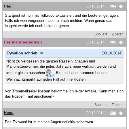
Hagi
(30.10.2014 )
#84
Startpost ist nun mit Tollwood aktualisiert und die Leute eingetragen.
Falls ich wen vergessen habe, einfach melden. Wann genau das
losgeht werde ich noch bekannt geben
Spoilers
Zitieren
Herrmannsegerman
(30.10.2014 )
#85
Eywalion schrieb:
(30.10.2014)
Nicht zu vergessen die ganzen Rasseln, Statuen und
Marionettenwürmer, die jedes Jahr aufs neue verkauft werden und
immer gleich aussehen
Bio Liebhaber kommen bei dem
Weihnachtsmarkt auf jeden Fall auf ihre Kosten.
Von Trommelkreis-Hipstern bekomme ich leider Anfälle. Kann man sich
das trozdem mal anschauen?
Spoilers
Zitieren
Hexe
(30.10.2014 )
#86
Das Tollwood ist in meinen Augen definitiv sehenwert.