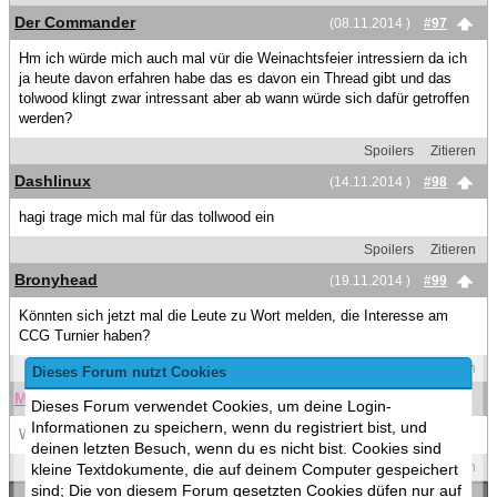
Der Commander
(08.11.2014 )
#97
Hm ich würde mich auch mal vür die Weinachtsfeier intressiern da ich
ja heute davon erfahren habe das es davon ein Thread gibt und das
tolwood klingt zwar intressant aber ab wann würde sich dafür getroffen
werden?
Spoilers
Zitieren
Dashlinux
(14.11.2014 )
#98
hagi trage mich mal für das tollwood ein
Spoilers
Zitieren
Bronyhead
(19.11.2014 )
#99
Könnten sich jetzt mal die Leute zu Wort melden, die Interesse am
CCG Turnier haben?
Spoilers
Zitieren
Dieses Forum nutzt Cookies
MaSc
(19.11.2014 )
#100
Dieses Forum verwendet Cookies, um deine Login-
Informationen zu speichern, wenn du registriert bist, und
Wir beide stehen ja schon in der Liste im Startpost^^
deinen letzten Besuch, wenn du es nicht bist. Cookies sind
Spoilers
Zitieren
kleine Textdokumente, die auf deinem Computer gespeichert
sind; Die von diesem Forum gesetzten Cookies düfen nur auf