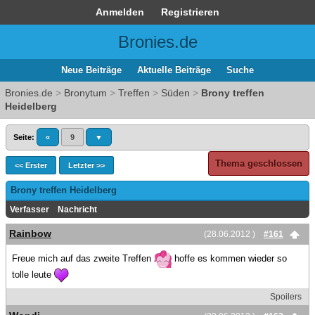
Anmelden
Registrieren
Bronies.de
Neue Beiträge
Aktuelle Beiträge
Suche
Bronies.de
>
Bronytum
>
Treffen
>
Süden
>
Brony treffen
Heidelberg
Seite:
«
9
▼
Thema geschlossen
<< Erster
Letzter >>
Brony treffen Heidelberg
Verfasser
Nachricht
Rainbow
(28.06.2012 )
#161
Freue mich auf das zweite Treffen
hoffe es kommen wieder so
tolle leute
Spoilers