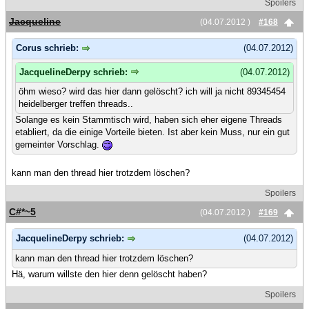
Spoilers
Jacqueline
(04.07.2012 )
#168
Corus schrieb:
(04.07.2012)
JacquelineDerpy schrieb:
(04.07.2012)
öhm wieso? wird das hier dann gelöscht? ich will ja nicht 89345454
heidelberger treffen threads..
Solange es kein Stammtisch wird, haben sich eher eigene Threads
etabliert, da die einige Vorteile bieten. Ist aber kein Muss, nur ein gut
gemeinter Vorschlag.
kann man den thread hier trotzdem löschen?
Spoilers
C#*~5
(04.07.2012 )
#169
JacquelineDerpy schrieb:
(04.07.2012)
kann man den thread hier trotzdem löschen?
Hä, warum willste den hier denn gelöscht haben?
Spoilers