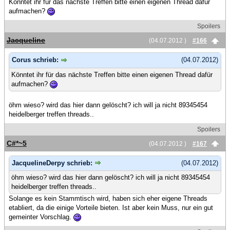
Könntet ihr für das nächste Treffen bitte einen eigenen Thread dafür
aufmachen?
Spoilers
Jacqueline
(04.07.2012 )
#166
Corus schrieb:
(04.07.2012)
Könntet ihr für das nächste Treffen bitte einen eigenen Thread dafür
aufmachen?
öhm wieso? wird das hier dann gelöscht? ich will ja nicht 89345454
heidelberger treffen threads..
Spoilers
C#*~5
(04.07.2012 )
#167
JacquelineDerpy schrieb:
(04.07.2012)
öhm wieso? wird das hier dann gelöscht? ich will ja nicht 89345454
heidelberger treffen threads..
Solange es kein Stammtisch wird, haben sich eher eigene Threads
etabliert, da die einige Vorteile bieten. Ist aber kein Muss, nur ein gut
gemeinter Vorschlag.