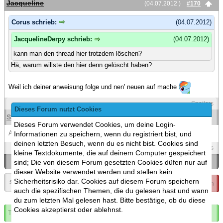
Jacqueline
(04.07.2012 )
#170
Corus schrieb:
(04.07.2012)
JacquelineDerpy schrieb:
(04.07.2012)
kann man den thread hier trotzdem löschen?
Hä, warum willste den hier denn gelöscht haben?
Weil ich deiner anweisung folge und nen' neuen auf mache
Spoilers
Dieses Forum nutzt Cookies
Saij
(04.07.2012 )
#171
Dieses Forum verwendet Cookies, um deine Login-
Auf Wunsch geschlossen.
Informationen zu speichern, wenn du registriert bist, und
deinen letzten Besuch, wenn du es nicht bist. Cookies sind
Spoilers
kleine Textdokumente, die auf deinem Computer gespeichert
sind; Die von diesem Forum gesetzten Cookies düfen nur auf
«
Ein Thema zurück
|
Ein Thema vor
»
dieser Website verwendet werden und stellen kein
Sicherheitsrisiko dar. Cookies auf diesem Forum speichern
Seite:
«
9
▼
Thema geschlossen
auch die spezifischen Themen, die du gelesen hast und wann
du zum letzten Mal gelesen hast. Bitte bestätige, ob du diese
Cookies akzeptierst oder ablehnst.
Thema abonnieren