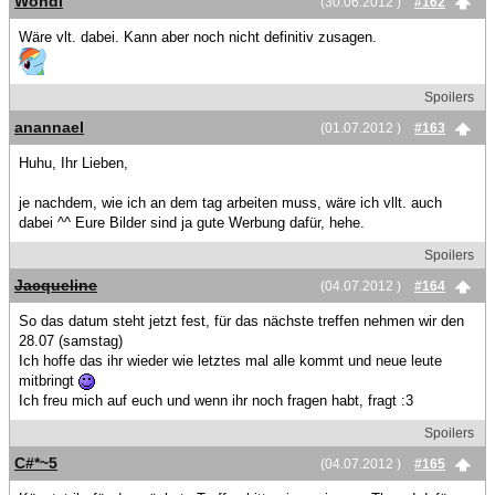
Wondi
(30.06.2012 )
#162
Wäre vlt. dabei. Kann aber noch nicht definitiv zusagen.
Spoilers
anannael
(01.07.2012 )
#163
Huhu, Ihr Lieben,
je nachdem, wie ich an dem tag arbeiten muss, wäre ich vllt. auch
dabei ^^ Eure Bilder sind ja gute Werbung dafür, hehe.
Spoilers
Jacqueline
(04.07.2012 )
#164
So das datum steht jetzt fest, für das nächste treffen nehmen wir den
28.07 (samstag)
Ich hoffe das ihr wieder wie letztes mal alle kommt und neue leute
mitbringt
Ich freu mich auf euch und wenn ihr noch fragen habt, fragt :3
Spoilers
C#*~5
(04.07.2012 )
#165