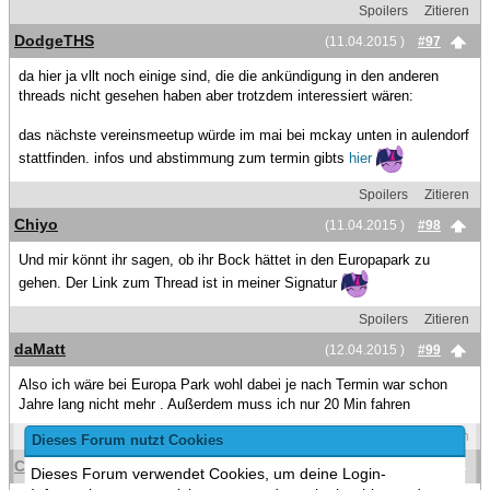
Spoilers
Zitieren
DodgeTHS
(11.04.2015 )
#97
da hier ja vllt noch einige sind, die die ankündigung in den anderen
threads nicht gesehen haben aber trotzdem interessiert wären:
das nächste vereinsmeetup würde im mai bei mckay unten in aulendorf
stattfinden. infos und abstimmung zum termin gibts
hier
Spoilers
Zitieren
Chiyo
(11.04.2015 )
#98
Und mir könnt ihr sagen, ob ihr Bock hättet in den Europapark zu
gehen. Der Link zum Thread ist in meiner Signatur
Spoilers
Zitieren
daMatt
(12.04.2015 )
#99
Also ich wäre bei Europa Park wohl dabei je nach Termin war schon
Jahre lang nicht mehr . Außerdem muss ich nur 20 Min fahren
Spoilers
Zitieren
Dieses Forum nutzt Cookies
Chiyo
(12.04.2015 )
#100
Dieses Forum verwendet Cookies, um deine Login-