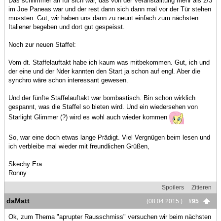
Das schlimmer an für sich war, das von der Veranstalltung mehr als 2/3
im Joe Paneas war und der rest dann sich dann mal vor der Tür stehen
mussten. Gut, wir haben uns dann zu neunt einfach zum nächsten
Italiener begeben und dort gut gespeisst.
Noch zur neuen Staffel:
Vom dt. Staffelauftakt habe ich kaum was mitbekommen. Gut, ich und
der eine und der Nder kannten den Start ja schon auf engl. Aber die
synchro wäre schon interessant gewesen.
Und der fünfte Staffelauftakt war bombastisch. Bin schon wirklich
gespannt, was die Staffel so bieten wird. Und ein wiedersehen von
Starlight Glimmer (?) wird es wohl auch wieder kommen
So, war eine doch etwas lange Prädigt. Viel Vergnügen beim lesen und
ich verbleibe mal wieder mit freundlichen Grüßen,
Skechy Era
Ronny
Spoilers
Zitieren
daMatt
(08.04.2015 )
#95
Ok, zum Thema "aprupter Rausschmiss" versuchen wir beim nächsten