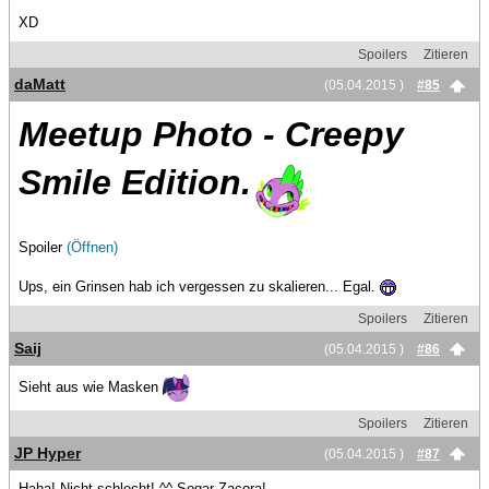
XD
Spoilers
Zitieren
daMatt
(05.04.2015 )
#85
Meetup Photo - Creepy
Smile Edition.
Spoiler
(Öffnen)
Ups, ein Grinsen hab ich vergessen zu skalieren... Egal.
Spoilers
Zitieren
Saij
(05.04.2015 )
#86
Sieht aus wie Masken
Spoilers
Zitieren
JP Hyper
(05.04.2015 )
#87
Haha! Nicht schlecht! ^^ Sogar Zacora!