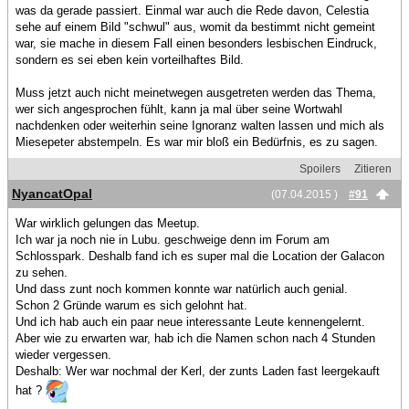
was da gerade passiert. Einmal war auch die Rede davon, Celestia
sehe auf einem Bild "schwul" aus, womit da bestimmt nicht gemeint
war, sie mache in diesem Fall einen besonders lesbischen Eindruck,
sondern es sei eben kein vorteilhaftes Bild.
Muss jetzt auch nicht meinetwegen ausgetreten werden das Thema,
wer sich angesprochen fühlt, kann ja mal über seine Wortwahl
nachdenken oder weiterhin seine Ignoranz walten lassen und mich als
Miesepeter abstempeln. Es war mir bloß ein Bedürfnis, es zu sagen.
Spoilers
Zitieren
NyancatOpal
(07.04.2015 )
#91
War wirklich gelungen das Meetup.
Ich war ja noch nie in Lubu. geschweige denn im Forum am
Schlosspark. Deshalb fand ich es super mal die Location der Galacon
zu sehen.
Und dass zunt noch kommen konnte war natürlich auch genial.
Schon 2 Gründe warum es sich gelohnt hat.
Und ich hab auch ein paar neue interessante Leute kennengelernt.
Aber wie zu erwarten war, hab ich die Namen schon nach 4 Stunden
wieder vergessen.
Deshalb: Wer war nochmal der Kerl, der zunts Laden fast leergekauft
hat ?