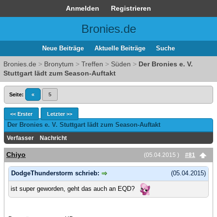
Anmelden
Registrieren
Bronies.de
Neue Beiträge
Aktuelle Beiträge
Suche
Bronies.de
>
Bronytum
>
Treffen
>
Süden
>
Der Bronies e. V.
Stuttgart lädt zum Season-Auftakt
Seite:
«
5
<< Erster
Letzter >>
Der Bronies e. V. Stuttgart lädt zum Season-Auftakt
Verfasser
Nachricht
Chiyo
(05.04.2015 )
#81
DodgeThunderstorm schrieb:
(05.04.2015)
ist super geworden, geht das auch an EQD?