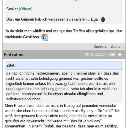
Spoiler
(Öffnen)
Ups, ein Grinsen hab ich vergessen zu skalieren... Egal.
Ja da sieht man wirklich mal wie gut das Treffen allen gefallen hat. Nur
strahlende Gesichter.
Spoilers
Zitieren
Pinfeather
(07.04.2015 )
#90
Zitat:
da hab ich nichts mitbekommen, aber ich nehme stark an, dass das
nicht als ernsthafte beleidigung gemeint war. gestern sollte es
eigentlich keinen anlass für sowas gehabt haben. war das als witz
oder allgemeine bezeichnung gemeint, sehe ich aber kein wirkliches
problem. homosexualität ist etwas absolut alltägliches und
selbstverständliches
Mein Problem war, dass es nicht in Bezug auf jemanden verwendet
wurde, der eben homosexuell ist, sondern als Synonym für "blöd". Ich
weiß den genauen Kontext nicht mehr, aber es ist etwas nicht so
gelaufen wie gewünscht und wurde mit "das ist ja voll gay"
kommentiert, in einem Tonfall, der besagte, dass man es missbilligt,