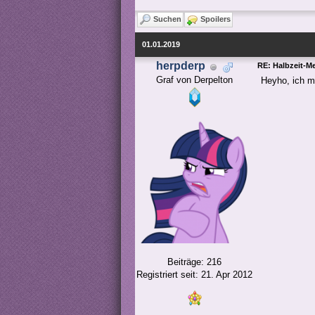
Suchen
Spoilers
01.01.2019
herpderp
RE: Halbzeit-M
Graf von Derpelton
Heyho, ich m
Beiträge: 216
Registriert seit: 21. Apr 2012