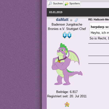
Suchen
Spoilers
03.01.2019
daMatt
RE: Halbzeit-Me
Badenser Jungdrache

herpderp sc
Bronies e.V. Stuttgart Chef
Heyho, ich 
So is Recht, 
Beiträge: 6.817
Registriert seit: 20. Jul 2011