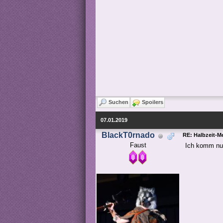
Suchen
Spoilers
07.01.2019
BlackT0rnado
RE: Halbzeit-M
Faust
Ich komm nur