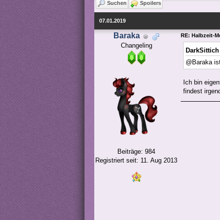
Suchen
Spoilers
07.01.2019
Baraka
RE: Halbzeit-M
Changeling
DarkSittich
@Baraka ist 
Ich bin eigen
findest irge
Beiträge: 984
Registriert seit: 11. Aug 2013