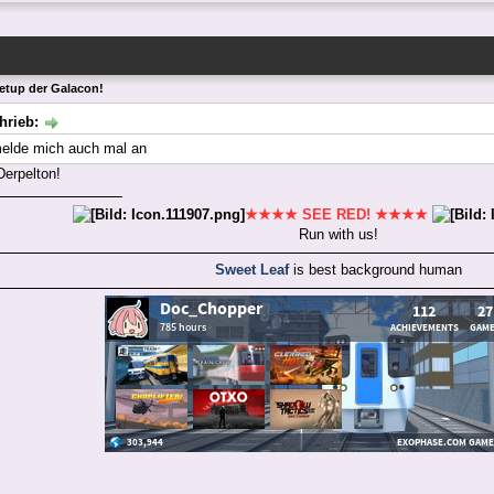
etup der Galacon!
hrieb:
melde mich auch mal an
Derpelton!
★★★★ SEE RED! ★★★★
Run with us!
Sweet Leaf
is best background human