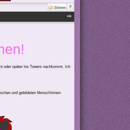
Zitieren
#46
men!
eht oder später ins Towers nachkommt. Ich
übschen und gebildeten Mensch\innen