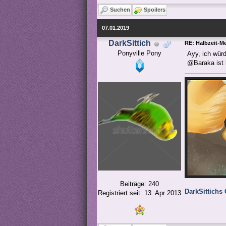
Suchen
Spoilers
07.01.2019
DarkSittich
RE: Halbzeit-M
Ponyville Pony
Ayy, ich wür
@Baraka ist b
Beiträge: 240
DarkSittichs 
Registriert seit: 13. Apr 2013