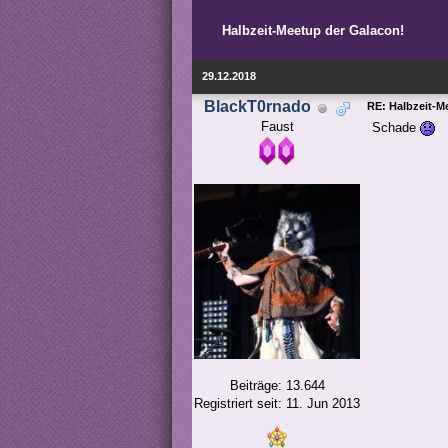
Halbzeit-Meetup der Galacon!
29.12.2018
BlackT0rnado
RE: Halbzeit-M
Faust
Schade
Beiträge: 13.644
Registriert seit: 11. Jun 2013