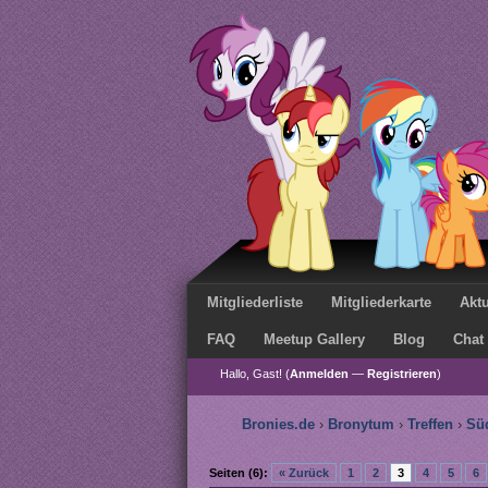
Mitgliederliste
Mitgliederkarte
Aktu
FAQ
Meetup Gallery
Blog
Chat
Hallo, Gast! (
Anmelden
—
Registrieren
)
Bronies.de
›
Bronytum
›
Treffen
›
Sü
Seiten (6):
« Zurück
1
2
3
4
5
6