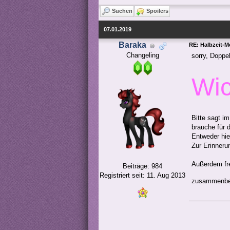
Suchen
Spoilers
07.01.2019
Baraka
RE: Halbzeit-M
Changeling
sorry, Doppel
Wic
Bitte sagt i
brauche für 
Entweder hie
Zur Erinnerun
Außerdem fre
Beiträge: 984
Registriert seit: 11. Aug 2013
zusammenb