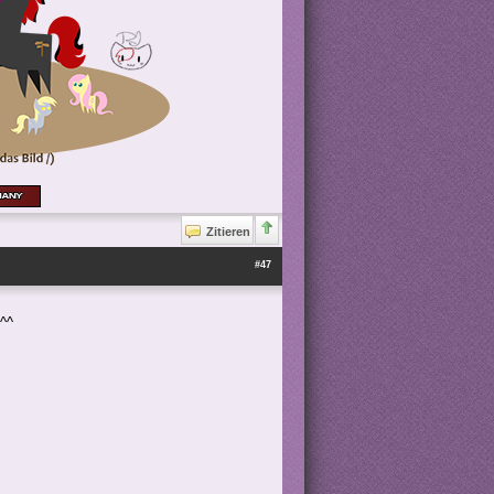
Zitieren
#47
 ^^