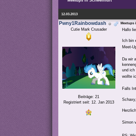
Meetups in Schweinfurt
12.03.2013
Pwny1Rainbowdash
Meetups 
Cutie Mark Crusader
Hallo li
Ich bin
Meet-Up
Da wir 
kenneng
und ich
wollte 
Falls I
Beiträge: 21
Schaxy,
Registriert seit: 12. Jan 2013
Herzlic
Simon v
PS: Wir