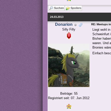
Suchen
Spoilers
24.03.2013
Donarion
RE: Meetups in
Silly Filly
Liegt wohl i
Schweinfurt 
Bisher haben
waren. Und a
Bronies wäre
Einfach besc
Beiträge: 55
Registriert seit: 07. Jun 2012