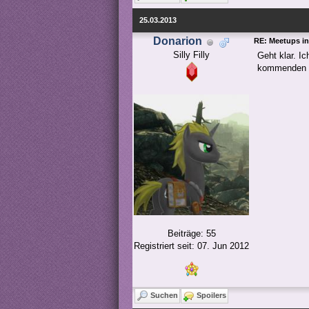
25.03.2013
Donarion
RE: Meetups in
Silly Filly
Geht klar. I
kommenden m
Beiträge: 55
Registriert seit: 07. Jun 2012
Suchen
Spoilers