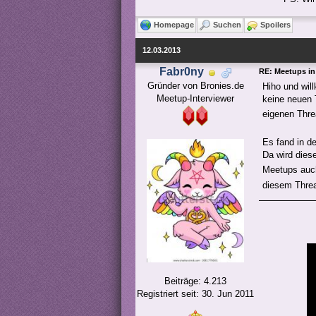
Homepage
Suchen
Spoilers
12.03.2013
Fabr0ny
RE: Meetups in
Gründer von Bronies.de

Hiho und wil
Meetup-Interviewer
keine neuen 
eigenen Thre
Es fand in d
Da wird dies
Meetups auch
diesem Threa
Beiträge: 4.213
Registriert seit: 30. Jun 2011