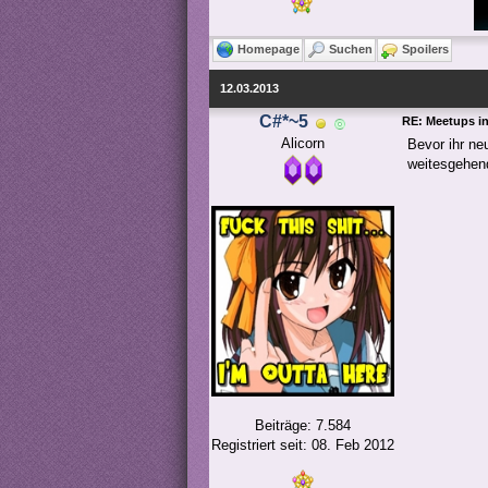
Homepage
Suchen
Spoilers
12.03.2013
C#*~5
RE: Meetups i
Alicorn
Bevor ihr ne
weitesgehend
Beiträge: 7.584
Registriert seit: 08. Feb 2012