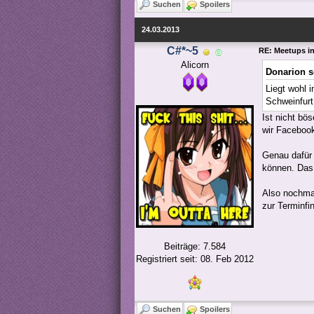
Suchen
Spoilers
24.03.2013
C#*~5
RE: Meetups i
Alicorn
Donarion s
Liegt wohl 
Schweinfurt
Ist nicht bö
wir Facebook
Genau dafür 
können. Das 
Also nochmal
zur Terminf
Beiträge: 7.584
Registriert seit: 08. Feb 2012
Suchen
Spoilers