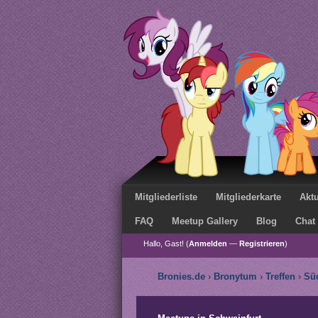
Mitgliederliste
Mitgliederkarte
Aktu
FAQ
Meetup Gallery
Blog
Chat
Hallo, Gast! (
Anmelden
—
Registrieren
)
Bronies.de
›
Bronytum
›
Treffen
›
Sü