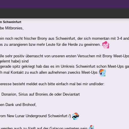
in Schweinfurt
ebe Mitbronies,
 ein noch recht frischer Brony aus Schweinfurt, der sich momentan mit 3-4 an
s zu arrangieren bzw mehr Leute für die Herde zu gewinnen.
alle sehr positiv überrascht von unseren ersten Versuchen mit Brony Meet-Up
elernt habe) sind
 gerade spitz gekriegt hab das es im Umkreis Schweinfurt schon Meet-Ups gab
ich mal Kontakt zu euch allen aufnehmen zwecks Meet-Ups
nteresse besteht meldet euch bitte einfach mal bei mir und/oder:
 Donarion, Sirius auf Bronies.de oder Deviantart
hen Dank und Brohoof,
om New Lunar Underground Schweinfurt /)
 werden auch zu fünft auf der Galacon vertreten sein