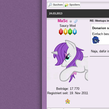
Suchen
Spoilers
24.03.2013
MaSc
RE: Meetups i
Saucy Mod
Donarion s
Einfach bes
Naja, dafür 
Beiträge: 17.770
Registriert seit: 19. Nov 2011