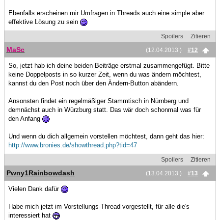
Ebenfalls erscheinen mir Umfragen in Threads auch eine simple aber
effektive Lösung zu sein
Spoilers
Zitieren
MaSc
(12.04.2013 )
#12
So, jetzt hab ich deine beiden Beiträge erstmal zusammengefügt. Bitte
keine Doppelposts in so kurzer Zeit, wenn du was ändern möchtest,
kannst du den Post noch über den Ändern-Button abändern.
Ansonsten findet ein regelmäßiger Stammtisch in Nürnberg und
demnächst auch in Würzburg statt. Das wär doch schonmal was für
den Anfang
Und wenn du dich allgemein vorstellen möchtest, dann geht das hier:
http://www.bronies.de/showthread.php?tid=47
Spoilers
Zitieren
Pwny1Rainbowdash
(13.04.2013 )
#13
Vielen Dank dafür
Habe mich jetzt im Vorstellungs-Thread vorgestellt, für alle die's
interessiert hat