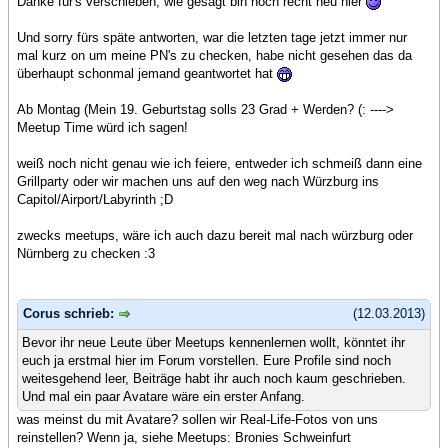
Danke für's verschieben, wie gesagt bin noch recht neu hier
Und sorry fürs späte antworten, war die letzten tage jetzt immer nur
mal kurz on um meine PN's zu checken, habe nicht gesehen das da
überhaupt schonmal jemand geantwortet hat
Ab Montag (Mein 19. Geburtstag solls 23 Grad + Werden? (: ---->
Meetup Time würd ich sagen!
weiß noch nicht genau wie ich feiere, entweder ich schmeiß dann eine
Grillparty oder wir machen uns auf den weg nach Würzburg ins
Capitol/Airport/Labyrinth ;D
zwecks meetups, wäre ich auch dazu bereit mal nach würzburg oder
Nürnberg zu checken :3
Corus schrieb:
(12.03.2013)
Bevor ihr neue Leute über Meetups kennenlernen wollt, könntet ihr
euch ja erstmal hier im Forum vorstellen. Eure Profile sind noch
weitesgehend leer, Beiträge habt ihr auch noch kaum geschrieben.
Und mal ein paar Avatare wäre ein erster Anfang.
was meinst du mit Avatare? sollen wir Real-Life-Fotos von uns
reinstellen? Wenn ja, siehe Meetups: Bronies Schweinfurt