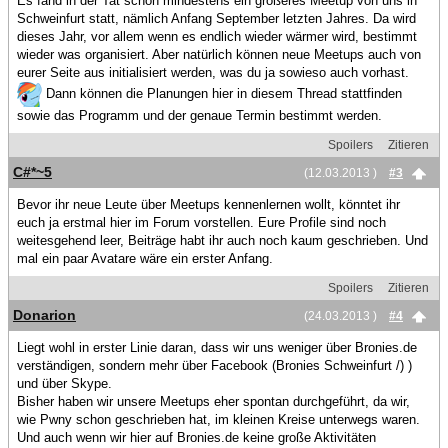
Es fand in der Tat schon mindestens ein größeres Meetup von uns in
Schweinfurt statt, nämlich Anfang September letzten Jahres. Da wird
dieses Jahr, vor allem wenn es endlich wieder wärmer wird, bestimmt
wieder was organisiert. Aber natürlich können neue Meetups auch von
eurer Seite aus initialisiert werden, was du ja sowieso auch vorhast.
Dann können die Planungen hier in diesem Thread stattfinden
sowie das Programm und der genaue Termin bestimmt werden.
Spoilers
Zitieren
C#*~5
(12.03.2013 )
#3
Bevor ihr neue Leute über Meetups kennenlernen wollt, könntet ihr
euch ja erstmal hier im Forum vorstellen. Eure Profile sind noch
weitesgehend leer, Beiträge habt ihr auch noch kaum geschrieben. Und
mal ein paar Avatare wäre ein erster Anfang.
Spoilers
Zitieren
Donarion
(24.03.2013 )
#4
Liegt wohl in erster Linie daran, dass wir uns weniger über Bronies.de
verständigen, sondern mehr über Facebook (Bronies Schweinfurt /) )
und über Skype.
Bisher haben wir unsere Meetups eher spontan durchgeführt, da wir,
wie Pwny schon geschrieben hat, im kleinen Kreise unterwegs waren.
Und auch wenn wir hier auf Bronies.de keine große Aktivitäten