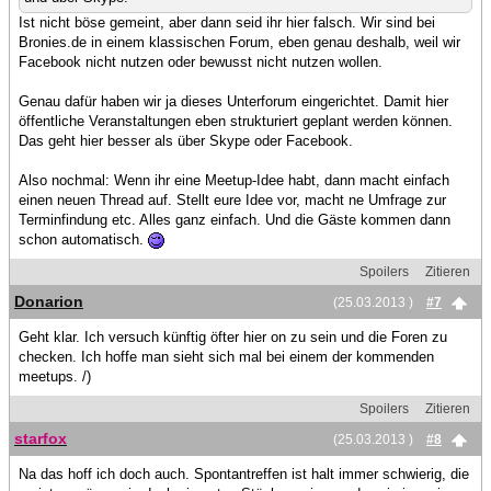
Ist nicht böse gemeint, aber dann seid ihr hier falsch. Wir sind bei
Bronies.de in einem klassischen Forum, eben genau deshalb, weil wir
Facebook nicht nutzen oder bewusst nicht nutzen wollen.
Genau dafür haben wir ja dieses Unterforum eingerichtet. Damit hier
öffentliche Veranstaltungen eben strukturiert geplant werden können.
Das geht hier besser als über Skype oder Facebook.
Also nochmal: Wenn ihr eine Meetup-Idee habt, dann macht einfach
einen neuen Thread auf. Stellt eure Idee vor, macht ne Umfrage zur
Terminfindung etc. Alles ganz einfach. Und die Gäste kommen dann
schon automatisch.
Spoilers
Zitieren
Donarion
(25.03.2013 )
#7
Geht klar. Ich versuch künftig öfter hier on zu sein und die Foren zu
checken. Ich hoffe man sieht sich mal bei einem der kommenden
meetups. /)
Spoilers
Zitieren
starfox
(25.03.2013 )
#8
Na das hoff ich doch auch. Spontantreffen ist halt immer schwierig, die