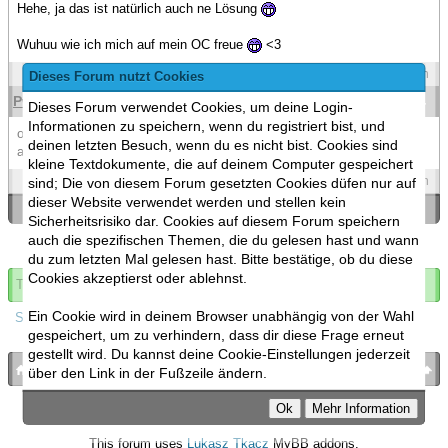
Hehe, ja das ist natürlich auch ne Lösung
Wuhuu wie ich mich auf mein OC freue
<3
Spoilers
Zitieren
Dieses Forum nutzt Cookies
Pwny1Rainbowdash
(28.04.2013 )
#16
Dieses Forum verwendet Cookies, um deine Login-
Informationen zu speichern, wenn du registriert bist, und
okay wer hat sich nochmal beschwert dass wir/ich hier nicht mehr
deinen letzten Besuch, wenn du es nicht bist. Cookies sind
antworte? o.Ô
kleine Textdokumente, die auf deinem Computer gespeichert
Spoilers
Zitieren
sind; Die von diesem Forum gesetzten Cookies düfen nur auf
dieser Website verwendet werden und stellen kein
«
Ein Thema zurück
|
Ein Thema vor
»
Sicherheitsrisiko dar. Cookies auf diesem Forum speichern
auch die spezifischen Themen, die du gelesen hast und wann
du zum letzten Mal gelesen hast. Bitte bestätige, ob du diese
Cookies akzeptierst oder ablehnst.
Thema abonnieren
Ein Cookie wird in deinem Browser unabhängig von der Wahl
Spoilers
gespeichert, um zu verhindern, dass dir diese Frage erneut
gestellt wird. Du kannst deine Cookie-Einstellungen jederzeit
bronies.de
nach oben
über den Link in der Fußzeile ändern.
Powered by
MyBB
, mobile Fassung:
MyBB GoMobile
.
Zur Desktop-Version wechseln
This forum uses
Lukasz Tkacz
MyBB addons.