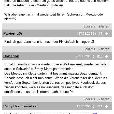
meisten müssen ja doch ein gutes Stück anreisen, oder wie in meinem
Fall, die Arbeit für ein Meetup umstellen.
Wär aber eigentlich mal wieder Zeit für ein Schweinfurt Meetup oder
nicht^^?
Spoilers
Zitieren
Papiertig0r
(27.03.2013 )
#9
Find ich gut, dann kann ich nach der FH einfach hintingeln :3
Spoilers
Zitieren
Donarion
(27.03.2013 )
#10
Sobald Celestia's Sonne wieder unsere Welt erwärmt, werden sicherlich
auch in Schweinfurt Brony Meetups stattfinden.
Das Meetup im Klettergarten hat bestimmt massig Spaß gemacht.
Schade dass ich nicht mitkonnte. Wenn die Veranstalter des Meetups
von Anfang September letzten Jahres ein positives Feedback daraus
ziehen konnten, wäre es naheliegend, das nächste auch dort
stattfinden zu lassen. Klettern macht Laune ^^.
Spoilers
Zitieren
Pwny1Rainbowdash
(12.04.2013 )
#11