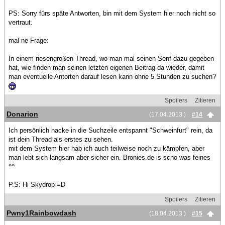
PS: Sorry fürs späte Antworten, bin mit dem System hier noch nicht so
vertraut.
mal ne Frage:
In einem riesengroßen Thread, wo man mal seinen Senf dazu gegeben
hat, wie finden man seinen letzten eigenen Beitrag da wieder, damit
man eventuelle Antorten darauf lesen kann ohne 5 Stunden zu suchen?
Spoilers
Zitieren
Donarion
(17.04.2013 )
#14
Ich persönlich hacke in die Suchzeile entspannt "Schweinfurt" rein, da
ist dein Thread als erstes zu sehen.
mit dem System hier hab ich auch teilweise noch zu kämpfen, aber
man lebt sich langsam aber sicher ein. Bronies.de is scho was feines
^^
P.S: Hi Skydrop =D
Spoilers
Zitieren
Pwny1Rainbowdash
(18.04.2013 )
#15