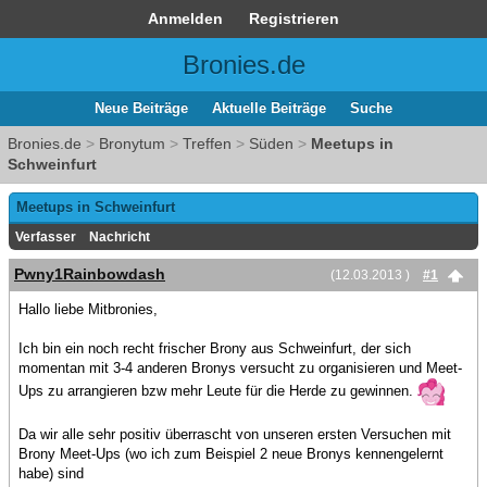
Anmelden
Registrieren
Bronies.de
Neue Beiträge
Aktuelle Beiträge
Suche
Bronies.de
>
Bronytum
>
Treffen
>
Süden
>
Meetups in
Schweinfurt
Meetups in Schweinfurt
Verfasser
Nachricht
Pwny1Rainbowdash
(12.03.2013 )
#1
Hallo liebe Mitbronies,
Ich bin ein noch recht frischer Brony aus Schweinfurt, der sich
momentan mit 3-4 anderen Bronys versucht zu organisieren und Meet-
Ups zu arrangieren bzw mehr Leute für die Herde zu gewinnen.
Da wir alle sehr positiv überrascht von unseren ersten Versuchen mit
Brony Meet-Ups (wo ich zum Beispiel 2 neue Bronys kennengelernt
habe) sind