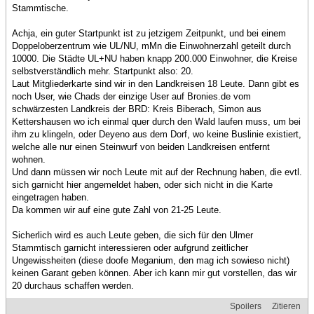
Stammtische.
Achja, ein guter Startpunkt ist zu jetzigem Zeitpunkt, und bei einem
Doppeloberzentrum wie UL/NU, mMn die Einwohnerzahl geteilt durch
10000. Die Städte UL+NU haben knapp 200.000 Einwohner, die Kreise
selbstverständlich mehr. Startpunkt also: 20.
Laut Mitgliederkarte sind wir in den Landkreisen 18 Leute. Dann gibt es
noch User, wie Chads der einzige User auf Bronies.de vom
schwärzesten Landkreis der BRD: Kreis Biberach, Simon aus
Kettershausen wo ich einmal quer durch den Wald laufen muss, um bei
ihm zu klingeln, oder Deyeno aus dem Dorf, wo keine Buslinie existiert,
welche alle nur einen Steinwurf von beiden Landkreisen entfernt
wohnen.
Und dann müssen wir noch Leute mit auf der Rechnung haben, die evtl.
sich garnicht hier angemeldet haben, oder sich nicht in die Karte
eingetragen haben.
Da kommen wir auf eine gute Zahl von 21-25 Leute.
Sicherlich wird es auch Leute geben, die sich für den Ulmer
Stammtisch garnicht interessieren oder aufgrund zeitlicher
Ungewissheiten (diese doofe Meganium, den mag ich sowieso nicht)
keinen Garant geben können. Aber ich kann mir gut vorstellen, das wir
20 durchaus schaffen werden.
Spoilers
Zitieren