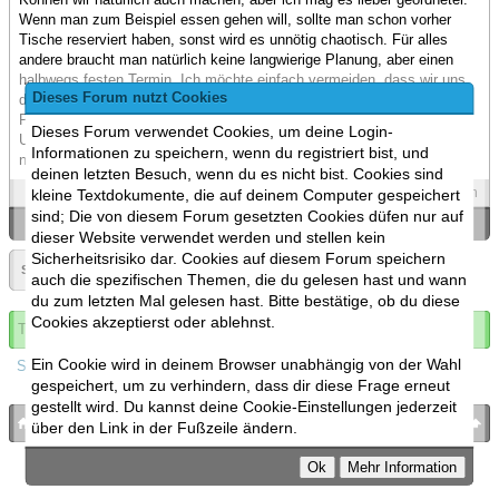
Wenn man zum Beispiel essen gehen will, sollte man schon vorher
Tische reserviert haben, sonst wird es unnötig chaotisch. Für alles
andere braucht man natürlich keine langwierige Planung, aber einen
halbwegs festen Termin. Ich möchte einfach vermeiden, dass wir uns
Dieses Forum nutzt Cookies
direkt bei unserem Debut-Stammtisch den Ruf der chaotischsten
Planer des Forums einfangen.
Dieses Forum verwendet Cookies, um deine Login-
Und jede Woche muss nun auch nicht sein. Nett, aber nicht zwingend
Informationen zu speichern, wenn du registriert bist, und
notwendig.
deinen letzten Besuch, wenn du es nicht bist. Cookies sind
Spoilers
Zitieren
kleine Textdokumente, die auf deinem Computer gespeichert
sind; Die von diesem Forum gesetzten Cookies düfen nur auf
«
Ein Thema zurück
|
Ein Thema vor
»
dieser Website verwendet werden und stellen kein
Sicherheitsrisiko dar. Cookies auf diesem Forum speichern
Seite:
1
»
▼
auch die spezifischen Themen, die du gelesen hast und wann
du zum letzten Mal gelesen hast. Bitte bestätige, ob du diese
Cookies akzeptierst oder ablehnst.
Thema abonnieren
Ein Cookie wird in deinem Browser unabhängig von der Wahl
Spoilers
gespeichert, um zu verhindern, dass dir diese Frage erneut
gestellt wird. Du kannst deine Cookie-Einstellungen jederzeit
bronies.de
nach oben
über den Link in der Fußzeile ändern.
Powered by
MyBB
, mobile Fassung:
MyBB GoMobile
.
Zur Desktop-Version wechseln