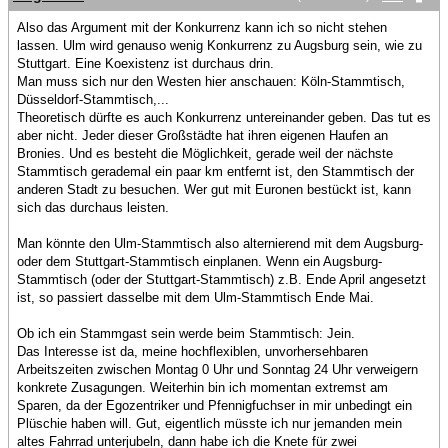
Also das Argument mit der Konkurrenz kann ich so nicht stehen
lassen. Ulm wird genauso wenig Konkurrenz zu Augsburg sein, wie zu
Stuttgart. Eine Koexistenz ist durchaus drin.
Man muss sich nur den Westen hier anschauen: Köln-Stammtisch,
Düsseldorf-Stammtisch,...
Theoretisch dürfte es auch Konkurrenz untereinander geben. Das tut es
aber nicht. Jeder dieser Großstädte hat ihren eigenen Haufen an
Bronies. Und es besteht die Möglichkeit, gerade weil der nächste
Stammtisch gerademal ein paar km entfernt ist, den Stammtisch der
anderen Stadt zu besuchen. Wer gut mit Euronen bestückt ist, kann
sich das durchaus leisten.
Man könnte den Ulm-Stammtisch also alternierend mit dem Augsburg-
oder dem Stuttgart-Stammtisch einplanen. Wenn ein Augsburg-
Stammtisch (oder der Stuttgart-Stammtisch) z.B. Ende April angesetzt
ist, so passiert dasselbe mit dem Ulm-Stammtisch Ende Mai.
Ob ich ein Stammgast sein werde beim Stammtisch: Jein.
Das Interesse ist da, meine hochflexiblen, unvorhersehbaren
Arbeitszeiten zwischen Montag 0 Uhr und Sonntag 24 Uhr verweigern
konkrete Zusagungen. Weiterhin bin ich momentan extremst am
Sparen, da der Egozentriker und Pfennigfuchser in mir unbedingt ein
Plüschie haben will. Gut, eigentlich müsste ich nur jemanden mein
altes Fahrrad unterjubeln, dann habe ich die Knete für zwei