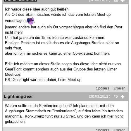
(30.03.2013 )
#4
Ich würde diese Idee auch gut heißen,
Als Ort des Stammtisches würde ich das vom letzten Meet-up
vorschlagen
,
jemand anders hat auch ein Ort vorgeschlagen aber ich find den Post
nicht mehr
Ulm hat ja so um die 15 Es könnte was zustande kommen.
Einziges Problem ist es vllt das es die Augsburger Bronies nicht so
sehr freut,
aber ich bin mir sicher es kann zu einer Co-existenz kommen.
Edit: ich möchte an dieser Stelle sagen das diese Idee nicht nur von
GearTight kommt sonders auch aus der Gruppe des letzten Ulmer
Meet-ups
PS: GearTight war nicht dabei, beim Meet-up
Spoilers
Zitieren
LightningGear
(30.03.2013 )
#5
Warum sollte es da Streitereien geben? Ich plane nicht, mit dem
Augsburger Stammtisch zu "konkurrieren", auf den fahre ich trotzdem
manchmal. Konkurrenz führt nur zu Streit, und den kann ich hier nicht
gebrauchen.
Spoilers
Zitieren