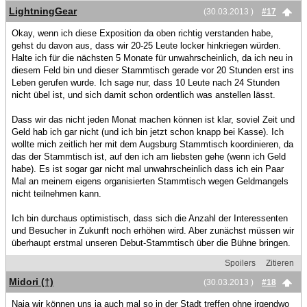
LightningGear
(30.03.2013 )
#17
Okay, wenn ich diese Exposition da oben richtig verstanden habe,
gehst du davon aus, dass wir 20-25 Leute locker hinkriegen würden.
Halte ich für die nächsten 5 Monate für unwahrscheinlich, da ich neu in
diesem Feld bin und dieser Stammtisch gerade vor 20 Stunden erst ins
Leben gerufen wurde. Ich sage nur, dass 10 Leute nach 24 Stunden
nicht übel ist, und sich damit schon ordentlich was anstellen lässt.
Dass wir das nicht jeden Monat machen können ist klar, soviel Zeit und
Geld hab ich gar nicht (und ich bin jetzt schon knapp bei Kasse). Ich
wollte mich zeitlich her mit dem Augsburg Stammtisch koordinieren, da
das der Stammtisch ist, auf den ich am liebsten gehe (wenn ich Geld
habe). Es ist sogar gar nicht mal unwahrscheinlich dass ich ein Paar
Mal an meinem eigens organisierten Stammtisch wegen Geldmangels
nicht teilnehmen kann.
Ich bin durchaus optimistisch, dass sich die Anzahl der Interessenten
und Besucher in Zukunft noch erhöhen wird. Aber zunächst müssen wir
überhaupt erstmal unseren Debut-Stammtisch über die Bühne bringen.
Spoilers
Zitieren
Midori (†)
(30.03.2013 )
#18
Naja wir können uns ja auch mal so in der Stadt treffen ohne irgendwo