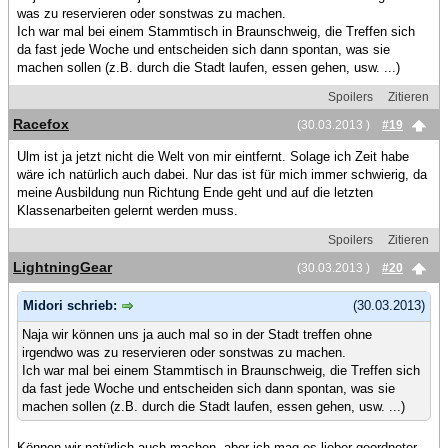
was zu reservieren oder sonstwas zu machen.
Ich war mal bei einem Stammtisch in Braunschweig, die Treffen sich
da fast jede Woche und entscheiden sich dann spontan, was sie
machen sollen (z.B. durch die Stadt laufen, essen gehen, usw. ...)
Spoilers
Zitieren
Racefox
(30.03.2013 )
#19
Ulm ist ja jetzt nicht die Welt von mir eintfernt. Solage ich Zeit habe
wäre ich natürlich auch dabei. Nur das ist für mich immer schwierig, da
meine Ausbildung nun Richtung Ende geht und auf die letzten
Klassenarbeiten gelernt werden muss.
Spoilers
Zitieren
LightningGear
(30.03.2013 )
#20
Midori schrieb:
(30.03.2013)
Naja wir können uns ja auch mal so in der Stadt treffen ohne
irgendwo was zu reservieren oder sonstwas zu machen.
Ich war mal bei einem Stammtisch in Braunschweig, die Treffen sich
da fast jede Woche und entscheiden sich dann spontan, was sie
machen sollen (z.B. durch die Stadt laufen, essen gehen, usw. ...)
Können wir natürlich auch machen, aber ich mag es lieber geordneter.