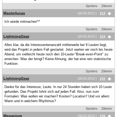
Spoilers
Zitieren
Masterlucas
(30.03.2013 )
#13
Ich würde mitmachen^^
Spoilers
Zitieren
LightningGear
(30.03.2013 )
#14
Alles klar, da die Interessentenanzahl mittlerweile bei 9 Leuten liegt,
wird das Projekt in jedem Fall gestartet. Jetzt warten wir noch bis heute
Abend, um vielleicht heute noch den 10-Leute-"Break-even-Point" zu
erreichen. Was der bringt? Keine Ahnung, der hat eine rein statistische
Funktion.
Spoilers
Zitieren
LightningGear
(30.03.2013 )
#15
Danke für das Interesse, Leute. In nur 24 Stunden haben sich 10 Leute
gefunden. Das Projekt lohnt sich auf jeden Fall. Also, nun zum
Formalen: Was wollen wir machen? Kosten? Location? Und vor allem:
Wann und in welchem Rhythmus?
Spoilers
Zitieren
Meganium
(30.03.2013 )
#16