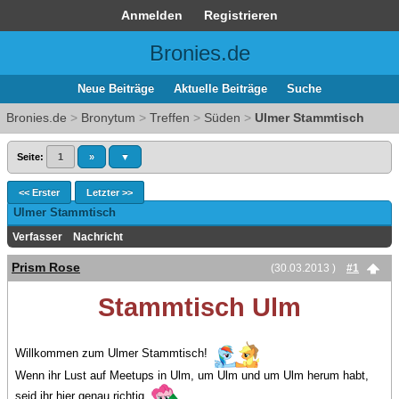
Anmelden
Registrieren
Bronies.de
Neue Beiträge
Aktuelle Beiträge
Suche
Bronies.de
>
Bronytum
>
Treffen
>
Süden
>
Ulmer Stammtisch
Seite:
1
»
▼
<< Erster
Letzter >>
Ulmer Stammtisch
Verfasser
Nachricht
Prism Rose
(30.03.2013 )
#1
Stammtisch Ulm
Willkommen zum Ulmer Stammtisch!
Wenn ihr Lust auf Meetups in Ulm, um Ulm und um Ulm herum habt,
seid ihr hier genau richtig