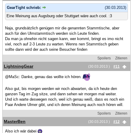
GearTight schrieb:
(30.03.2013)
Eine Meinung aus Augsburg oder Stuttgart wäre auch cool. :3
Naja, grundsätzlich genügen mir die genannten Stammtische, aber
auch für den Ulmstammtisch werden sich Leute finden.
Da man ja ohnehin nicht sagen kann, wer kommt, bringt es imo nicht
viel, noch auf 2-3 Leute zu warten. Wenns nen Stammtisch geben
sollte dann wird der auch seine Besucher finden
Spoilers
Zitieren
LightningGear
(30.03.2013 )
#11
@MaSc: Danke, genau das wollte ich hören.
Also gut, bis morgen werden wir noch abwarten, da ich heute den
ganzen Tag im Zug sitze, und dann sehen wir morgen mal weiter.
Und ich warte deswegen noch, weil ich genau weiß, dass es noch ein
Paar Andere Ulmer gibt, und ich deren Meinung auch noch hören will.
Spoilers
Zitieren
MasterBen
(30.03.2013 )
#12
Also ich wär dabei