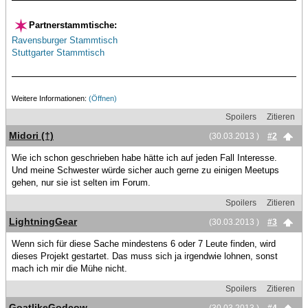
Partnerstammtische:
Ravensburger Stammtisch
Stuttgarter Stammtisch
Weitere Informationen:
(Öffnen)
Spoilers
Zitieren
Midori (†)
(30.03.2013 )
#2
Wie ich schon geschrieben habe hätte ich auf jeden Fall Interesse.
Und meine Schwester würde sicher auch gerne zu einigen Meetups
gehen, nur sie ist selten im Forum.
Spoilers
Zitieren
LightningGear
(30.03.2013 )
#3
Wenn sich für diese Sache mindestens 6 oder 7 Leute finden, wird
dieses Projekt gestartet. Das muss sich ja irgendwie lohnen, sonst
mach ich mir die Mühe nicht.
Spoilers
Zitieren
GoatlikeGodcow