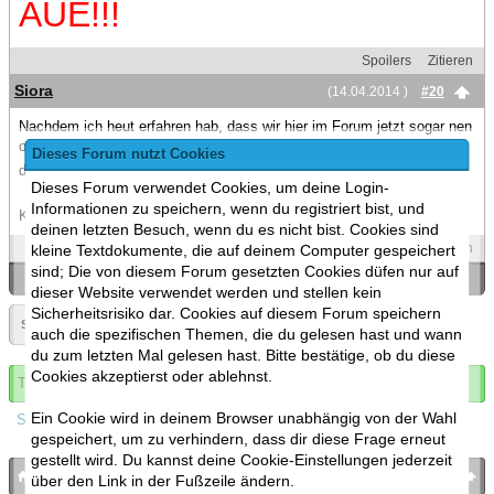
AUE!!!
Spoilers
Zitieren
Siora
(14.04.2014 )
#20
Nachdem ich heut erfahren hab, dass wir hier im Forum jetzt sogar nen
offiziellen Fanclub haben - ich schmeiß mal ein herzliches AUE!!! in
Dieses Forum nutzt Cookies
den Raum
Dieses Forum verwendet Cookies, um deine Login-
Informationen zu speichern, wenn du registriert bist, und
Kann man gar nicht oft genug sagen.
deinen letzten Besuch, wenn du es nicht bist. Cookies sind
Spoilers
Zitieren
kleine Textdokumente, die auf deinem Computer gespeichert
sind; Die von diesem Forum gesetzten Cookies düfen nur auf
«
Ein Thema zurück
|
Ein Thema vor
»
dieser Website verwendet werden und stellen kein
Sicherheitsrisiko dar. Cookies auf diesem Forum speichern
Seite:
1
»
▼
auch die spezifischen Themen, die du gelesen hast und wann
du zum letzten Mal gelesen hast. Bitte bestätige, ob du diese
Cookies akzeptierst oder ablehnst.
Thema abonnieren
Ein Cookie wird in deinem Browser unabhängig von der Wahl
Spoilers
gespeichert, um zu verhindern, dass dir diese Frage erneut
gestellt wird. Du kannst deine Cookie-Einstellungen jederzeit
bronies.de
nach oben
über den Link in der Fußzeile ändern.