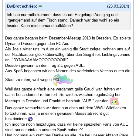
DwBrot schrieb:
(23.03.2014)
Ich hab nur mitbekomme, dass es um Erzgebirge Aue ging und
irgendjemand auf dem Tisch stand. Danach war das wohl so ein
Insider. Kann mich jemand aufklären?
Das ganze begann beim Dezember-Meetup 2013 in Dresden. Es spielte
Dynamo Dresden gegen den FC Aue.
Als Joels Vater uns im Auto ein wenig die Stadt zeigte, schrien uns auf
der Nachbarspur glücksüberwältigt über den Sieg ihres Lieblingsvereins
an. "DYNAAAAAMOOOOOOOO!!!".
Dresden gewann an dem Tag 2:1 gegen AUE.
Aus Spaß begannen wir den Namen des verfeindeten Vereins durch die
Stadt zu rufen, weil wegen
Weil das ganze einfach eine verdammt geile Gaudi war, fuhren wir
damit bei anderen Treffen fort. So wird inzwischen regelmäßig bei
Meetups in Dresden und Frankfurt herzhaft "AUE!" gerufen
Das ganze versuchten wir dann nun eben auf dem WWU Wildflecken
fortzuführen, was ja in einem gewissen Massstab recht gut
funktionierte
Ich möchte noch hinzufügen, dass wir keine speziellen Fans von AUE
sind, sonder einfach unseren Spaß haben ^^
Und nochmal ein kräftiges Danke an alle, die bei unserer Abfahrt (dem