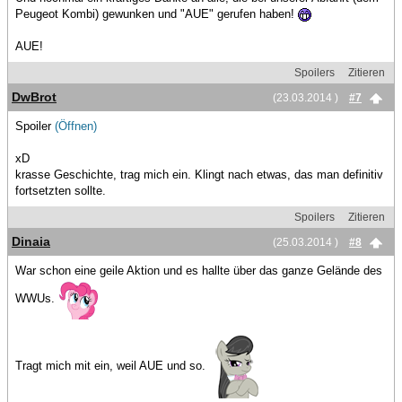
Peugeot Kombi) gewunken und "AUE" gerufen haben!
AUE!
Spoilers
Zitieren
DwBrot
(23.03.2014 )
#7
Spoiler
(Öffnen)
xD
krasse Geschichte, trag mich ein. Klingt nach etwas, das man definitiv
fortsetzten sollte.
Spoilers
Zitieren
Dinaia
(25.03.2014 )
#8
War schon eine geile Aktion und es hallte über das ganze Gelände des
WWUs.
Tragt mich mit ein, weil AUE und so.