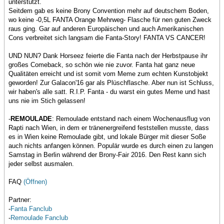
unterstützt.
Seitdem gab es keine Brony Convention mehr auf deutschem Boden,
wo keine -0,5L FANTA Orange Mehrweg- Flasche für nen guten Zweck
raus ging. Gar auf anderen Europäischen und auch Amerikanischen
Cons verbreitet sich langsam die Fanta-Story! FANTA VS CANCER!
UND NUN? Dank Horseez feierte die Fanta nach der Herbstpause ihr
großes Comeback, so schön wie nie zuvor. Fanta hat ganz neue
Qualitäten erreicht und ist somit vom Meme zum echten Kunstobjekt
geworden! Zur Galacon'16 gar als Plüschflasche. Aber nun ist Schluss,
wir haben's alle satt. R.I.P. Fanta - du warst ein gutes Meme und hast
uns nie im Stich gelassen!
-
REMOULADE
: Remoulade entstand nach einem Wochenausflug von
Rapti nach Wien, in dem er tränenergreifend feststellen musste, dass
es in Wien keine Remoulade gibt, und lokale Bürger mit dieser Soße
auch nichts anfangen können. Populär wurde es durch einen zu langen
Samstag in Berlin während der Brony-Fair 2016. Den Rest kann sich
jeder selbst ausmalen.
FAQ
(Öffnen)
Partner:
-
Fanta Fanclub
-
Remoulade Fanclub