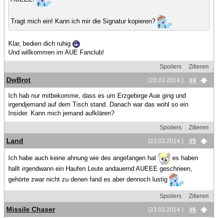
Tragt mich ein! Kann ich mir die Signatur kopieren?
Klar, bedien dich ruhig
Und willkommen im AUE Fanclub!
Spoilers
Zitieren
DwBrot
(23.03.2014 )
#4
Ich hab nur mitbekomme, dass es um Erzgebirge Aue ging und
irgendjemand auf dem Tisch stand. Danach war das wohl so ein
Insider. Kann mich jemand aufklären?
Spoilers
Zitieren
Land
(23.03.2014 )
#5
Ich habe auch keine ahnung wie des angefangen hat
es haben
hallt irgendwann ein Haufen Leute andauernd AUEEE geschrieen,
gehörte zwar nicht zu denen fand es aber dennoch lustig
Spoilers
Zitieren
Missile Chaser
(23.03.2014 )
#6