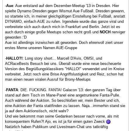
-
Aue
: Aue entstand auf dem Dezember-Meetup '13 in Dresden. Hier
spielte Dynamo Dresden gegen Wismut Aue Fußball. Dresden gewann,
so startete ich, in meiner gleichgültigen Einstellung bei Fußball, anstatt
DYNAMO, einfach AUE zu rufen. Irgendwie wurde das ganze viral und
verbreitete sich auch durch mich in Frankfurt und Berlin. Jetzt ist es
auch durch einige große Meetups schon recht groß und
NOCH
nerviger
geworden :'D
Aue ist allerdings inzwischen alt geworden. Doch ehrenvoll ziert unser
erstes Meme unseren Namen AUE-Gruppe
-
HALLO?!
: Long story short... Marcell D'Avis, OMSI, und
ACRaceBests Besuch bei uns. Überall wurde eine neue bescheuerte
Version des Begrüßungsklassikers "HALLO!" verwendet und im Kreise
verbreitet. Jetzt noch eine Brise Angriffslustigkeit und Reiz, schon hat
man einen neuen viralen Ausruf für Brony-Meetups
-
FANTA
: DIE. FUCKING. FANTA! Galacon '13: den ganzen Tag über
stand auf dem Tisch im Mane-Panel eine angetrunkene Fanta-Pulle.
Auch während der Auktion. So beschloßen wir, mein Bester und ich,
eine Auktion der Fanta stattfinden zu lassen. Naja...immerhin stand sie
ja auf dem Auktionstisch, nicht wahr?
Und wie bekommt man seine Gedanken besser nach vorne, als mit
konsequentem Rufen?! Ajo, es ist ja für einen guten Zweck
Natürlich haben Publikum und Livestream-Chat uns tatkräftig