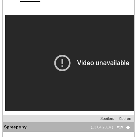
Spoilers
Zitieren
Spreepony
(13.04.2014 )
#19