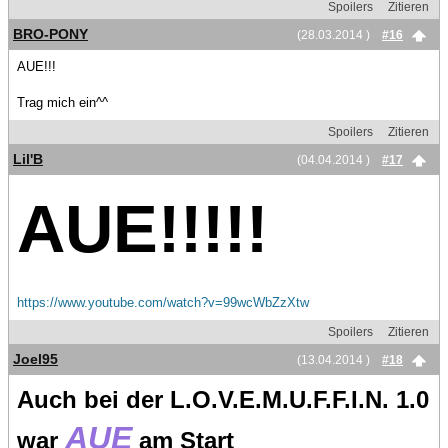
Spoilers
Zitieren
BRO-PONY
(28.03.2014 )
#16
AUE!!!
Trag mich ein^^
Spoilers
Zitieren
Lil'B
(04.04.2014 )
#17
AUE!!!!!
https://www.youtube.com/watch?v=99wcWbZzXtw
Spoilers
Zitieren
Joel95
(13.04.2014 )
#18
Auch bei der L.O.V.E.M.U.F.F.I.N. 1.0
AUE
war
am Start