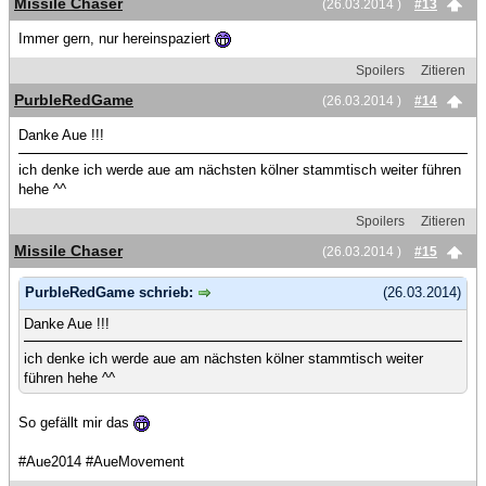
Missile Chaser
(26.03.2014 )
#13
Immer gern, nur hereinspaziert
Spoilers
Zitieren
PurbleRedGame
(26.03.2014 )
#14
Danke Aue !!!
ich denke ich werde aue am nächsten kölner stammtisch weiter führen
hehe ^^
Spoilers
Zitieren
Missile Chaser
(26.03.2014 )
#15
PurbleRedGame schrieb:
(26.03.2014)
Danke Aue !!!
ich denke ich werde aue am nächsten kölner stammtisch weiter
führen hehe ^^
So gefällt mir das
#Aue2014 #AueMovement