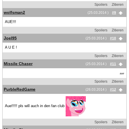
Spoilers
Zitieren
wolfsman2
(25.03.2014 )
#9
AUE!!!
Spoilers
Zitieren
Joel95
(25.03.2014 )
#10
A U E !
Spoilers
Zitieren
Missile Chaser
(25.03.2014 )
#11
aue
Spoilers
Zitieren
PurbleRedGame
(26.03.2014 )
#12
Aue!!!!! pls will auch in den fan club
Spoilers
Zitieren