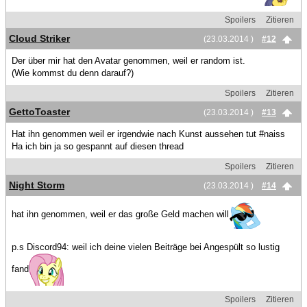
Spoilers
Zitieren
Cloud Striker
(23.03.2014 )
#12
Der über mir hat den Avatar genommen, weil er random ist.
(Wie kommst du denn darauf?)
Spoilers
Zitieren
GettoToaster
(23.03.2014 )
#13
Hat ihn genommen weil er irgendwie nach Kunst aussehen tut #naiss
Ha ich bin ja so gespannt auf diesen thread
Spoilers
Zitieren
Night Storm
(23.03.2014 )
#14
hat ihn genommen, weil er das große Geld machen will
p.s Discord94: weil ich deine vielen Beiträge bei Angespült so lustig
fand
Spoilers
Zitieren