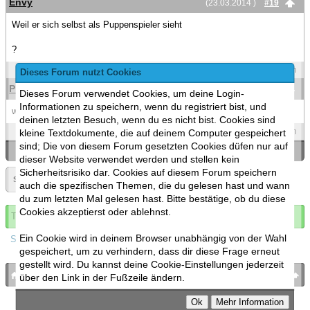
Envy
(23.03.2014 )
#19
Weil er sich selbst als Puppenspieler sieht
?
Spoilers
Zitieren
Dieses Forum nutzt Cookies
Piet.Lu
(23.03.2014 )
#20
Dieses Forum verwendet Cookies, um deine Login-
Informationen zu speichern, wenn du registriert bist, und
weil er den Stil mag und damit aus der Masse herausstechen will
deinen letzten Besuch, wenn du es nicht bist. Cookies sind
Spoilers
Zitieren
kleine Textdokumente, die auf deinem Computer gespeichert
sind; Die von diesem Forum gesetzten Cookies düfen nur auf
«
Ein Thema zurück
|
Ein Thema vor
»
dieser Website verwendet werden und stellen kein
Sicherheitsrisiko dar. Cookies auf diesem Forum speichern
Seite:
1
»
▼
auch die spezifischen Themen, die du gelesen hast und wann
du zum letzten Mal gelesen hast. Bitte bestätige, ob du diese
Cookies akzeptierst oder ablehnst.
Thema abonnieren
Ein Cookie wird in deinem Browser unabhängig von der Wahl
Spoilers
gespeichert, um zu verhindern, dass dir diese Frage erneut
gestellt wird. Du kannst deine Cookie-Einstellungen jederzeit
bronies.de
nach oben
über den Link in der Fußzeile ändern.
Powered by
MyBB
, mobile Fassung:
MyBB GoMobile
.
Zur Desktop-Version wechseln