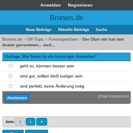
Anmelden
Registrieren
Bronies.de
Neue Beiträge
Aktuelle Beiträge
Suche
Bronies.de
>
Off-Topic
>
Forenspielchen
>
Der Über mir hat den
Avatar genommen... weil...
Umfrage: Wie findet ihr die bisherigen Antworten?
geht so, könnten besser sein
sind gut, sollten bloß lustiger sein
sind perfekt, keine Änderung notig
[
Zeige Ergebnisse
]
Seite:
1
»
▼