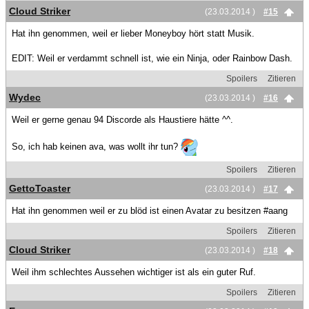
Cloud Striker
(23.03.2014 )
#15
Hat ihn genommen, weil er lieber Moneyboy hört statt Musik.
EDIT: Weil er verdammt schnell ist, wie ein Ninja, oder Rainbow Dash.
Spoilers
Zitieren
Wydec
(23.03.2014 )
#16
Weil er gerne genau 94 Discorde als Haustiere hätte ^^.
So, ich hab keinen ava, was wollt ihr tun?
Spoilers
Zitieren
GettoToaster
(23.03.2014 )
#17
Hat ihn genommen weil er zu blöd ist einen Avatar zu besitzen #aang
Spoilers
Zitieren
Cloud Striker
(23.03.2014 )
#18
Weil ihm schlechtes Aussehen wichtiger ist als ein guter Ruf.
Spoilers
Zitieren