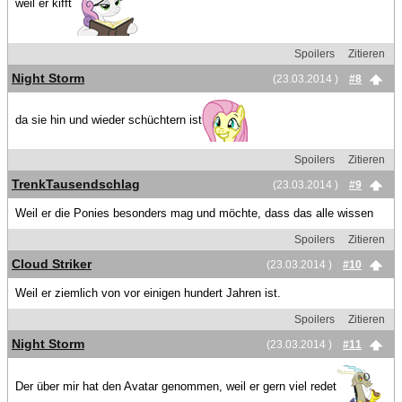
weil er kifft
Spoilers
Zitieren
Night Storm
(23.03.2014 )
#8
da sie hin und wieder schüchtern ist
Spoilers
Zitieren
TrenkTausendschlag
(23.03.2014 )
#9
Weil er die Ponies besonders mag und möchte, dass das alle wissen
Spoilers
Zitieren
Cloud Striker
(23.03.2014 )
#10
Weil er ziemlich von vor einigen hundert Jahren ist.
Spoilers
Zitieren
Night Storm
(23.03.2014 )
#11
Der über mir hat den Avatar genommen, weil er gern viel redet