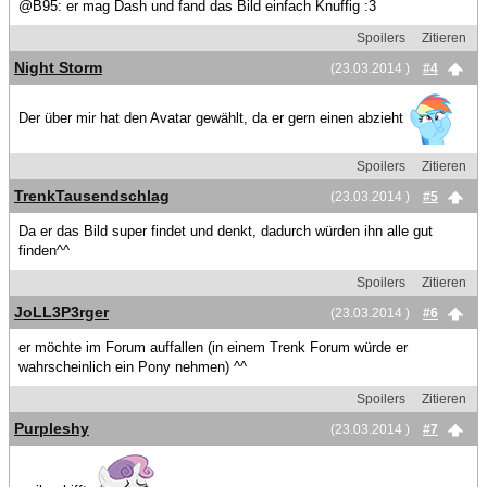
@B95: er mag Dash und fand das Bild einfach Knuffig :3
Spoilers
Zitieren
Night Storm
(23.03.2014 )
#4
Der über mir hat den Avatar gewählt, da er gern einen abzieht
Spoilers
Zitieren
TrenkTausendschlag
(23.03.2014 )
#5
Da er das Bild super findet und denkt, dadurch würden ihn alle gut
finden^^
Spoilers
Zitieren
JoLL3P3rger
(23.03.2014 )
#6
er möchte im Forum auffallen (in einem Trenk Forum würde er
wahrscheinlich ein Pony nehmen) ^^
Spoilers
Zitieren
Purpleshy
(23.03.2014 )
#7