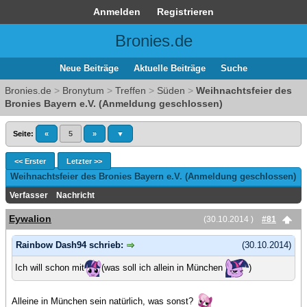
Anmelden
Registrieren
Bronies.de
Neue Beiträge
Aktuelle Beiträge
Suche
Bronies.de
>
Bronytum
>
Treffen
>
Süden
>
Weihnachtsfeier des
Bronies Bayern e.V. (Anmeldung geschlossen)
Seite:
«
5
»
▼
<< Erster
Letzter >>
Weihnachtsfeier des Bronies Bayern e.V. (Anmeldung geschlossen)
Verfasser
Nachricht
Eywalion
(30.10.2014 )
#81
Rainbow Dash94 schrieb:
(30.10.2014)
Ich will schon mit
(was soll ich allein in München
)
Alleine in München sein natürlich, was sonst?