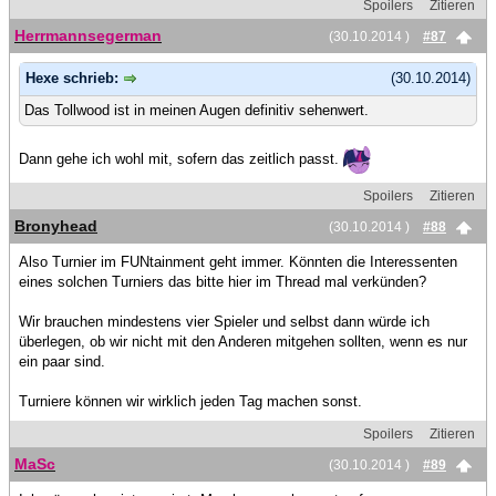
Spoilers
Zitieren
Herrmannsegerman
(30.10.2014 )
#87
Hexe schrieb:
(30.10.2014)
Das Tollwood ist in meinen Augen definitiv sehenwert.
Dann gehe ich wohl mit, sofern das zeitlich passt.
Spoilers
Zitieren
Bronyhead
(30.10.2014 )
#88
Also Turnier im FUNtainment geht immer. Könnten die Interessenten
eines solchen Turniers das bitte hier im Thread mal verkünden?
Wir brauchen mindestens vier Spieler und selbst dann würde ich
überlegen, ob wir nicht mit den Anderen mitgehen sollten, wenn es nur
ein paar sind.
Turniere können wir wirklich jeden Tag machen sonst.
Spoilers
Zitieren
MaSc
(30.10.2014 )
#89