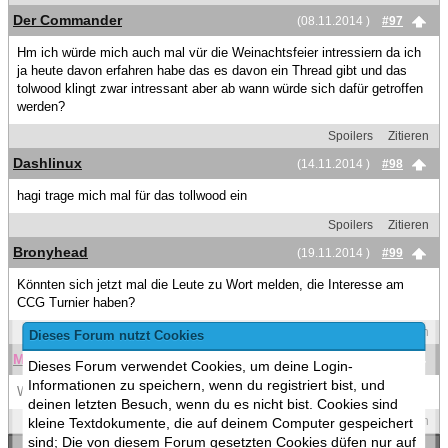
Der Commander
(08.11.2014 )
#97
Hm ich würde mich auch mal vür die Weinachtsfeier intressiern da ich
ja heute davon erfahren habe das es davon ein Thread gibt und das
tolwood klingt zwar intressant aber ab wann würde sich dafür getroffen
werden?
Spoilers
Zitieren
Dashlinux
(14.11.2014 )
#98
hagi trage mich mal für das tollwood ein
Spoilers
Zitieren
Bronyhead
(19.11.2014 )
#99
Könnten sich jetzt mal die Leute zu Wort melden, die Interesse am
CCG Turnier haben?
Spoilers
Zitieren
Dieses Forum nutzt Cookies
MaSc
(19.11.2014 )
#100
Dieses Forum verwendet Cookies, um deine Login-
Informationen zu speichern, wenn du registriert bist, und
Wir beide stehen ja schon in der Liste im Startpost^^
deinen letzten Besuch, wenn du es nicht bist. Cookies sind
Spoilers
Zitieren
kleine Textdokumente, die auf deinem Computer gespeichert
sind; Die von diesem Forum gesetzten Cookies düfen nur auf