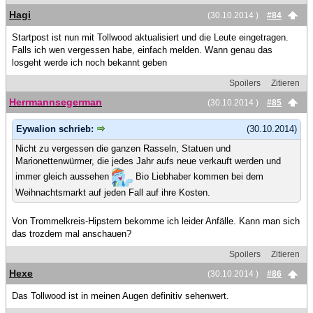
Hagi
(30.10.2014 )
#84
Startpost ist nun mit Tollwood aktualisiert und die Leute eingetragen.
Falls ich wen vergessen habe, einfach melden. Wann genau das
losgeht werde ich noch bekannt geben
Spoilers
Zitieren
Herrmannsegerman
(30.10.2014 )
#85
Eywalion schrieb:
(30.10.2014)
Nicht zu vergessen die ganzen Rasseln, Statuen und
Marionettenwürmer, die jedes Jahr aufs neue verkauft werden und
immer gleich aussehen
Bio Liebhaber kommen bei dem
Weihnachtsmarkt auf jeden Fall auf ihre Kosten.
Von Trommelkreis-Hipstern bekomme ich leider Anfälle. Kann man sich
das trozdem mal anschauen?
Spoilers
Zitieren
Hexe
(30.10.2014 )
#86
Das Tollwood ist in meinen Augen definitiv sehenwert.