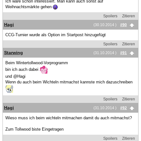
Ich wäre schon interessiert. Man kann auch sonst auf
Weihnachtsmärkte gehen
Spoilers
Zitieren
Hagi
(30.10.2014 )
#90
CCG-Turnier wurde als Option im Startpost hinzugefügt
Spoilers
Zitieren
Starwing
(31.10.2014 )
#91
Beim Wintertollwood-Vorprogramm
bin ich auch dabei
und @Hagi
Wenn du auch beim Wichteln mitmachst kannste mich dazuschreiben
Spoilers
Zitieren
Hagi
(31.10.2014 )
#92
Wieso muss ich beim wichteln mitmachen damit du auch mitmachst?
Zum Tollwood biste Eingetragen
Spoilers
Zitieren