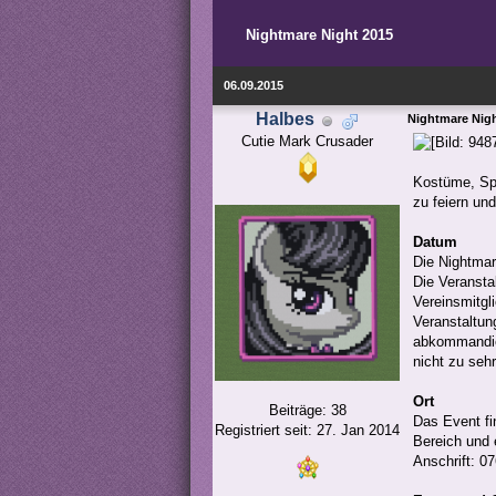
Nightmare Night 2015
06.09.2015
Halbes
Nightmare Nigh
Cutie Mark Crusader
Kostüme, Spi
zu feiern un
Datum
Die Nightmar
Die Veransta
Vereinsmitgl
Veranstaltun
abkommandier
nicht zu sehr
Ort
Beiträge: 38
Das Event fi
Registriert seit: 27. Jan 2014
Bereich und 
Anschrift: 0