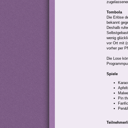
zugelassene
Tombola
Die Erlöse d
bekannt geg
Deshalb rufe
Selbstgebaste
wenig glückl
vor Ort mit (
vorher per P
Die Lose kön
Programmpun
Spiele
Karao
Apfel
Malwe
Pin th
Fanfic
Pen&P
Teilnehmerl