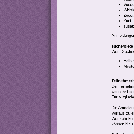
Voodo
Whis
Zecor
Zunt
zusät
Anmeldungen
suche/biete
Wer - Suche/
Halbe
Mysto
Teilnehmer
Der Teilnehm
wenn ihr Los
Für Mitglied
Die Anmeldung
Vorraus zu en
Wer sehr kur
können bis z