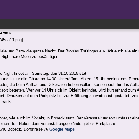
t 2015
ele und Party die ganze Nacht. Der Bronies Thüringen e.V lädt euch alle ein
d Nightmare Moon zu besänftigen.
e Night findet am Samstag, den 31.10.2015 statt.
ltung ist für alle Gäste ab 14:00 Uhr eröffnet. Ab ca. 15 Uhr beginnt das Pro
ieder, die beim Aufbau und Dekoration helfen wollen, können sich für das Au
gsort betreten. Wer vor 14 Uhr sich im Objekt befindet, wird kurzerhand zum 
t! Draußen auf dem Parkplatz bis zur Eröffnung zu warten ist gestattet, vers
 :wink:
ndet, wie auch im Vorjahr, in Bobeck statt. Der Veranstaltungsort umfasst ei
einen Hof. Neben dem Veranstaltungsgelände gibt es Parkplätze.
7646 Bobeck, Dorfstraße 76
Google Maps