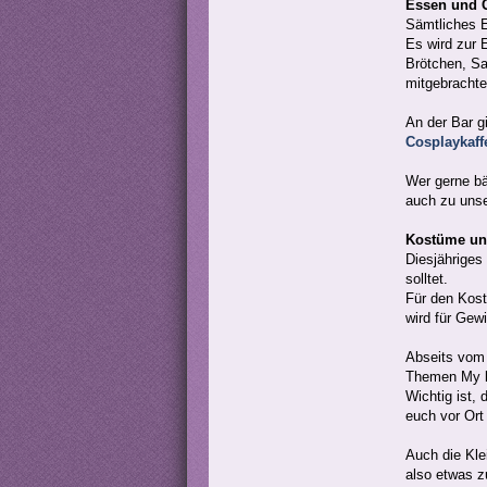
Essen und 
Sämtliches E
Es wird zur 
Brötchen, Sa
mitgebrachte
An der Bar g
Cosplaykaff
Wer gerne bä
auch zu unse
Kostüme un
Diesjährige
solltet.
Für den Kost
wird für Gew
Abseits vom 
Themen My l
Wichtig ist,
euch vor Ort
Auch die Kle
also etwas z