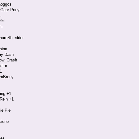
noggos
 Gear Pony
.
fel
mi
mareShredder
mina
ay Dash
ow_Crash
star
+1
emBrony
ang +1
Rein +1
ie Pie
biene
ies