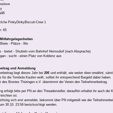
oslove
ky
a95
zlche PinkyDinkyBiscuit-Crew 1
: 65
 Mitfahrgelegenheiten
Biete - Plätze - Wo
s - bietet - Shutteln vom Bahnhof Hermsdorf (nach Absprache)
gan - sucht - einen Platz von Koblenz aus
beitrag und Anmeldung
erbeitrag liegt dieses Jahr bei
20€
und enthält, wie weiter oben erwähnt, sämtl
e für die Tombola Kaufen wollt, solltet ihr entsprechend Bargeld dabei haben.
er des Bronies Thüringen e.V. übernimmt der Verein den Teilnehmerbeitrag.
 erfolgt bitte per PN an den Threadersteller, daraufhin erhaltet ihr auch die
trichten ist.
zfristig sich erst anmeldet, bekommt über PN mitgeteilt wie der Teilnehmerbei
um 30.10. 23:59 berücksichtigt werden.