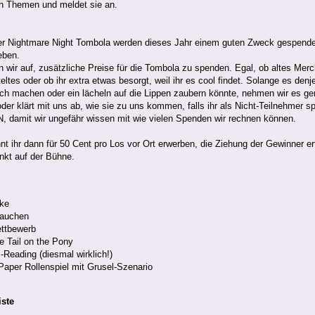
n Themen und meldet sie an.
er Nightmare Night Tombola werden dieses Jahr einem guten Zweck gespendet
eben.
n wir auf, zusätzliche Preise für die Tombola zu spenden. Egal, ob altes Merc
ltes oder ob ihr extra etwas besorgt, weil ihr es cool findet. Solange es denje
ich machen oder ein lächeln auf die Lippen zaubern könnte, nehmen wir es ge
oder klärt mit uns ab, wie sie zu uns kommen, falls ihr als Nicht-Teilnehmer sp
N, damit wir ungefähr wissen mit wie vielen Spenden wir rechnen können.
nt ihr dann für 50 Cent pro Los vor Ort erwerben, die Ziehung der Gewinner erf
kt auf der Bühne.
ke
tauchen
ttbewerb
e Tail on the Pony
-Reading (diesmal wirklich!)
aper Rollenspiel mit Grusel-Szenario
iste