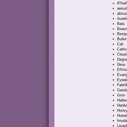
#The
aeiou
aliss
Aurel
Bala
Beaum
Bestp
Bullet
Cali
Catti
Cloud 
Degra
Deus
ElVin
Evang
Eywal
Fabr0
Ganda
Gron
Halbe
Harib
Hoov
Hunol
Imud
Lizard