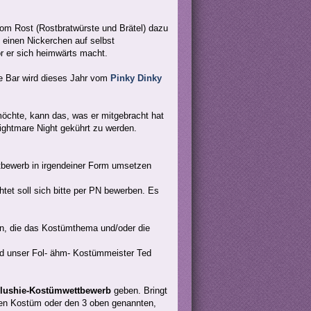
om Rost (Rostbratwürste und Brätel) dazu
 einen Nickerchen auf selbst
r er sich heimwärts macht.
Die Bar wird dieses Jahr vom
Pinky Dinky
öchte, kann das, was er mitgebracht hat
ightmare Night gekührt zu werden.
ttbewerb in irgendeiner Form umsetzen
tet soll sich bitte per PN bewerben. Es
en, die das Kostümthema und/oder die
ird unser Fol- ähm- Kostümmeister Ted
lushie-Kostümwettbewerb
geben. Bringt
nen Kostüm oder den 3 oben genannten,