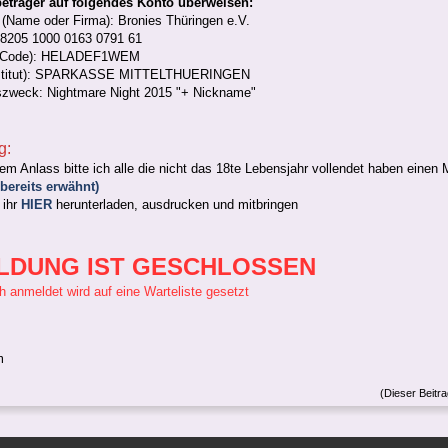
eträger auf folgendes Konto überweisen:
 (Name oder Firma): Bronies Thüringen e.­V.
8205 1000 0163 0791 61
-Code): HELADEF1WEM
institut): SPARKASSE MITTELTHUERINGEN
zweck: Nightmare Night 2015 "+ Nickname"
g:
m Anlass bitte ich alle die nicht das 18te Lebensjahr vollendet haben einen 
bereits erwähnt)
 ihr
HIER
herunterladen, ausdrucken und mitbringen
LDUNG IST GESCHLOSSEN
ch anmeldet wird auf eine Warteliste gesetzt
m
(Dieser Beitr