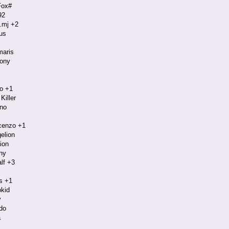
Fox#
92
a.mj +2
ius
aris
ony
vo +1
Killer
no
cenzo +1
elion
ion
ny
lf +3
s +1
okid
y
do
a