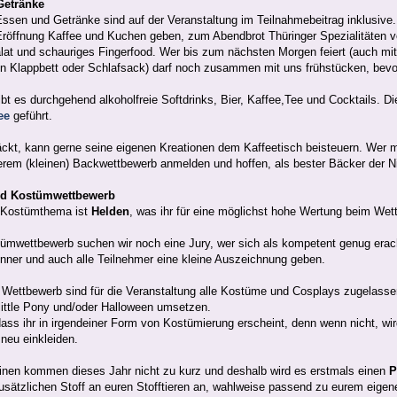
Getränke
ssen und Getränke sind auf der Veranstaltung im Teilnahmebeitrag inklusive.
Eröffnung Kaffee und Kuchen geben, zum Abendbrot Thüringer Spezialitäten v
lat und schauriges Fingerfood. Wer bis zum nächsten Morgen feiert (auch mit
n Klappbett oder Schlafsack) darf noch zusammen mit uns frühstücken, bevo
ibt es durchgehend alkoholfreie Softdrinks, Bier, Kaffee,Tee und Cocktails. 
ee
geführt.
ckt, kann gerne seine eigenen Kreationen dem Kaffeetisch beisteuern. Wer m
rem (kleinen) Backwettbewerb anmelden und hoffen, als bester Bäcker der N
d Kostümwettbewerb
s Kostümthema ist
Helden
, was ihr für eine möglichst hohe Wertung beim We
ümwettbewerb suchen wir noch eine Jury, wer sich als kompetent genug erach
inner und auch alle Teilnehmer eine kleine Auszeichnung geben.
Wettbewerb sind für die Veranstaltung alle Kostüme und Cosplays zugelass
ittle Pony und/oder Halloween umsetzen.
 dass ihr in irgendeiner Form von Kostümierung erscheint, denn wenn nicht, w
 neu einkleiden.
inen kommen dieses Jahr nicht zu kurz und deshalb wird es erstmals einen
P
usätzlichen Stoff an euren Stofftieren an, wahlweise passend zu eurem eige