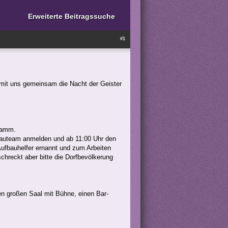
Erweiterte Beitragssuche
#1
 mit uns gemeinsam die Nacht der Geister
gramm.
fbauteam anmelden und ab 11:00 Uhr den
Aufbauhelfer ernannt und zum Arbeiten
chreckt aber bitte die Dorfbevölkerung
nen großen Saal mit Bühne, einen Bar-