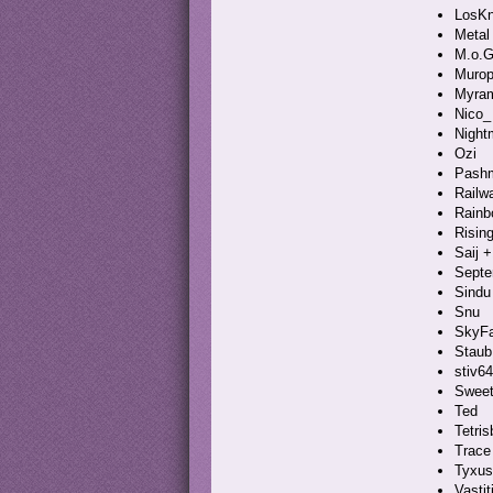
LosK
Metal
M.o.G
Murop
Myra
Nico_
Night
Ozi
Pash
Railw
Rainb
Rising
Saij 
Sept
Sindu
Snu
SkyF
Staub
stiv64
Sweet
Ted
Tetris
Trace
Tyxus
Vastit