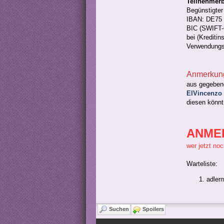
Teilnehmerb
Begünstigter
IBAN: DE75 
BIC (SWIFT
bei (Kredit
Verwendungs
Anmerkun
aus gegebene
ElVincenzo 
diesen könnt
ANME
wer jetzt no
Warteliste:
adler
Suchen
Spoilers