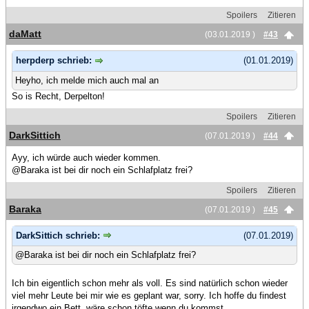
Spoilers
Zitieren
daMatt
(03.01.2019 )
#43
herpderp schrieb:
(01.01.2019)
Heyho, ich melde mich auch mal an
So is Recht, Derpelton!
Spoilers
Zitieren
DarkSittich
(07.01.2019 )
#44
Ayy, ich würde auch wieder kommen.
@Baraka ist bei dir noch ein Schlafplatz frei?
Spoilers
Zitieren
Baraka
(07.01.2019 )
#45
DarkSittich schrieb:
(07.01.2019)
@Baraka ist bei dir noch ein Schlafplatz frei?
Ich bin eigentlich schon mehr als voll. Es sind natürlich schon wieder
viel mehr Leute bei mir wie es geplant war, sorry. Ich hoffe du findest
irgendwo ein Bett, wäre schon töfte wenn du kommst.