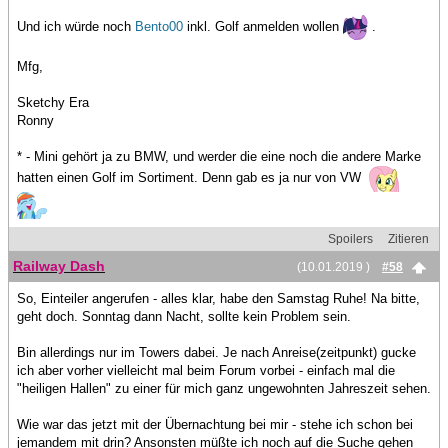
Und ich würde noch
Bento00
inkl. Golf anmelden wollen
.
Mfg,
Sketchy Era
Ronny
* - Mini gehört ja zu BMW, und werder die eine noch die andere Marke
hatten einen Golf im Sortiment. Denn gab es ja nur von VW
Spoilers
Zitieren
Railway Dash
(10.01.2019 )
#58
So, Einteiler angerufen - alles klar, habe den Samstag Ruhe! Na bitte,
geht doch. Sonntag dann Nacht, sollte kein Problem sein.
Bin allerdings nur im Towers dabei. Je nach Anreise(zeitpunkt) gucke
ich aber vorher vielleicht mal beim Forum vorbei - einfach mal die
"heiligen Hallen" zu einer für mich ganz ungewohnten Jahreszeit sehen.
Wie war das jetzt mit der Übernachtung bei mir - stehe ich schon bei
jemandem mit drin? Ansonsten müßte ich noch auf die Suche gehen