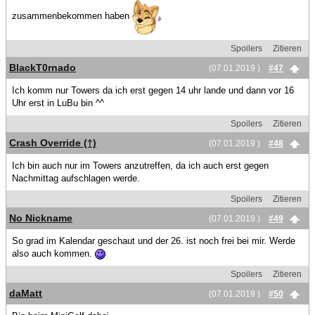
zusammenbekommen haben
Spoilers
Zitieren
BlackT0rnado
(07.01.2019 )
#47
Ich komm nur Towers da ich erst gegen 14 uhr lande und dann vor 16
Uhr erst in LuBu bin ^^
Spoilers
Zitieren
Crash Override (†)
(07.01.2019 )
#48
Ich bin auch nur im Towers anzutreffen, da ich auch erst gegen
Nachmittag aufschlagen werde.
Spoilers
Zitieren
No Nickname
(07.01.2019 )
#49
So grad im Kalendar geschaut und der 26. ist noch frei bei mir. Werde
also auch kommen.
Spoilers
Zitieren
daMatt
(07.01.2019 )
#50