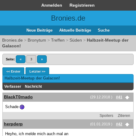
Anmelden
Registrieren
Bronies.de
Neue Beiträge
Aktuelle Beiträge
Suche
Bronies.de
>
Bronytum
>
Treffen
>
Süden
>
Halbzeit-Meetup der
Galacon!
Seite:
«
3
»
<< Erster
Letzter >>
Halbzeit-Meetup der Galacon!
Verfasser
Nachricht
BlackT0rnado
(29.12.2018 )
#41
Schade
Spoilers
Zitieren
herpderp
(01.01.2019 )
#42
Heyho, ich melde mich auch mal an