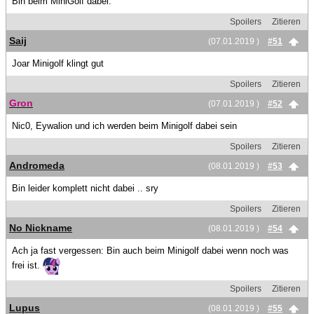
Bin beim MiniGolf dabei.
Spoilers
Zitieren
Saij
(07.01.2019 )
#51
Joar Minigolf klingt gut
Spoilers
Zitieren
Gron
(07.01.2019 )
#52
Nic0, Eywalion und ich werden beim Minigolf dabei sein
Spoilers
Zitieren
Andromeda
(08.01.2019 )
#53
Bin leider komplett nicht dabei .. sry
Spoilers
Zitieren
No Nickname
(08.01.2019 )
#54
Ach ja fast vergessen: Bin auch beim Minigolf dabei wenn noch was
frei ist.
Spoilers
Zitieren
Lupus
(08.01.2019 )
#55