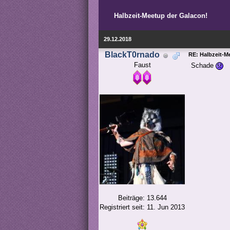
Halbzeit-Meetup der Galacon!
29.12.2018
BlackT0rnado
RE: Halbzeit-M
Faust
Schade
Beiträge: 13.644
Registriert seit: 11. Jun 2013