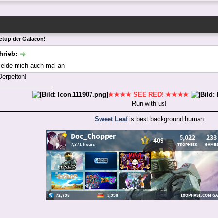
etup der Galacon!
hrieb:
melde mich auch mal an
Derpelton!
★★★★ SEE RED! ★★★★
Run with us!
Sweet Leaf
is best background human