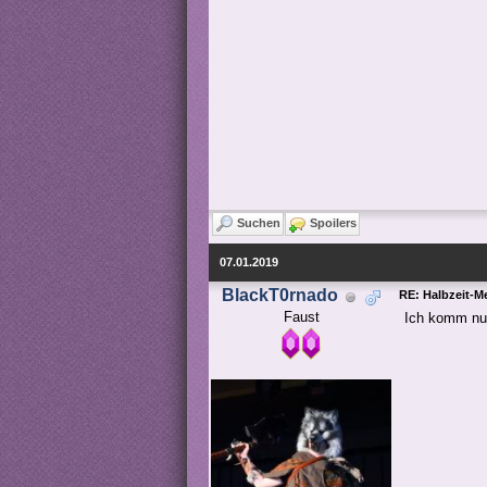
Suchen
Spoilers
07.01.2019
BlackT0rnado
RE: Halbzeit-M
Faust
Ich komm nur