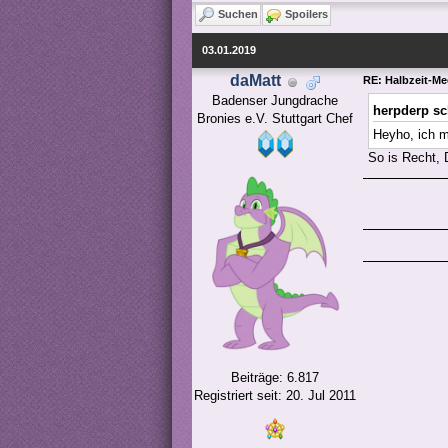
Suchen
Spoilers
03.01.2019
daMatt
RE: Halbzeit-Me
Badenser Jungdrache

herpderp sc
Bronies e.V. Stuttgart Chef
Heyho, ich 
So is Recht, 
Beiträge: 6.817
Registriert seit: 20. Jul 2011