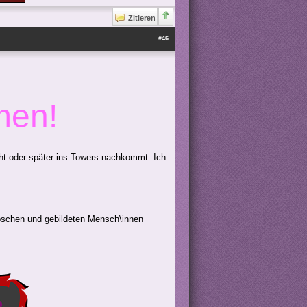
Zitieren
#46
men!
eht oder später ins Towers nachkommt. Ich
übschen und gebildeten Mensch\innen