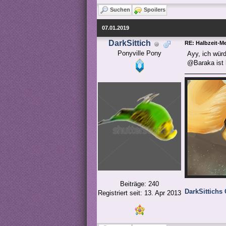
Suchen
Spoilers
07.01.2019
DarkSittich
RE: Halbzeit-M
Ponyville Pony
Ayy, ich wür
@Baraka ist b
Beiträge: 240
DarkSittichs 
Registriert seit: 13. Apr 2013