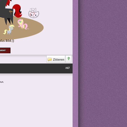
Zitieren
#47
 ^^