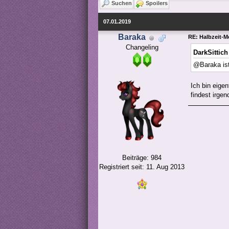
Suchen
Spoilers
07.01.2019
Baraka
RE: Halbzeit-M
Changeling
DarkSittich
@Baraka ist 
Ich bin eigen
findest irge
Beiträge: 984
Registriert seit: 11. Aug 2013