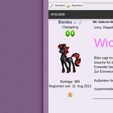
Suchen
Spoilers
07.01.2019
Baraka
RE: Halbzeit-M
Changeling
sorry, Doppel
Wic
Bitte sagt i
brauche für 
Entweder hie
Zur Erinnerun
Außerdem fre
Beiträge: 984
Registriert seit: 11. Aug 2013
zusammenb