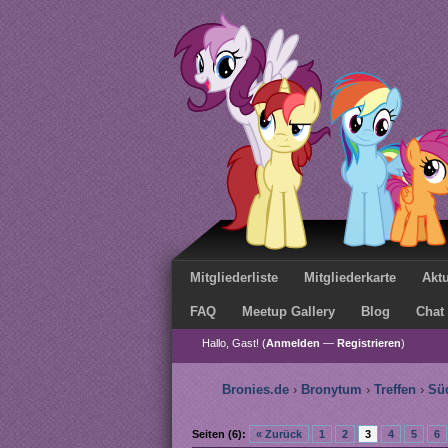
Mitgliederliste
Mitgliederkarte
Aktu
FAQ
Meetup Gallery
Blog
Chat
Hallo, Gast! (
Anmelden
—
Registrieren
)
Bronies.de
›
Bronytum
›
Treffen
›
Sü
Seiten (6):
« Zurück
1
2
3
4
5
6