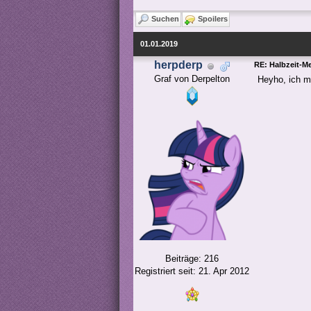
Suchen
Spoilers
01.01.2019
herpderp
RE: Halbzeit-M
Graf von Derpelton
Heyho, ich m
Beiträge: 216
Registriert seit: 21. Apr 2012