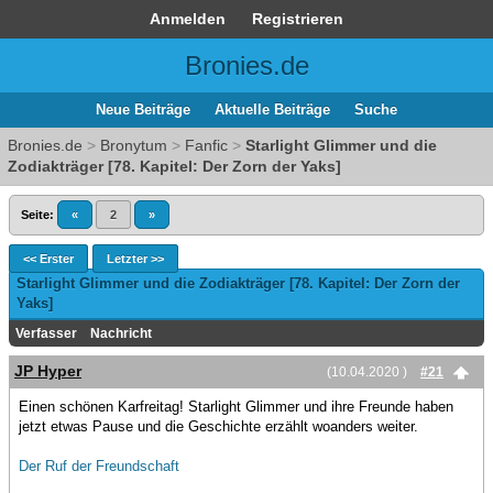
Anmelden
Registrieren
Bronies.de
Neue Beiträge
Aktuelle Beiträge
Suche
Bronies.de
>
Bronytum
>
Fanfic
>
Starlight Glimmer und die
Zodiakträger [78. Kapitel: Der Zorn der Yaks]
Seite:
«
2
»
<< Erster
Letzter >>
Starlight Glimmer und die Zodiakträger [78. Kapitel: Der Zorn der
Yaks]
Verfasser
Nachricht
JP Hyper
(10.04.2020 )
#21
Einen schönen Karfreitag! Starlight Glimmer und ihre Freunde haben
jetzt etwas Pause und die Geschichte erzählt woanders weiter.
Der Ruf der Freundschaft