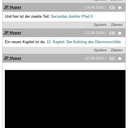
JP Hyper
(16.08.2020 )
#35
Und hier ist der zweite Teil:
Secundas dunkler Pfad II
Spoilers
Zitieren
JP Hyper
(12.09.2020 )
#36
Ein neues Kapitel ist da:
12. Kapitel: Der Aufstieg des Dämmerschilds
Spoilers
Zitieren
JP Hyper
(27.09.2020 )
#37