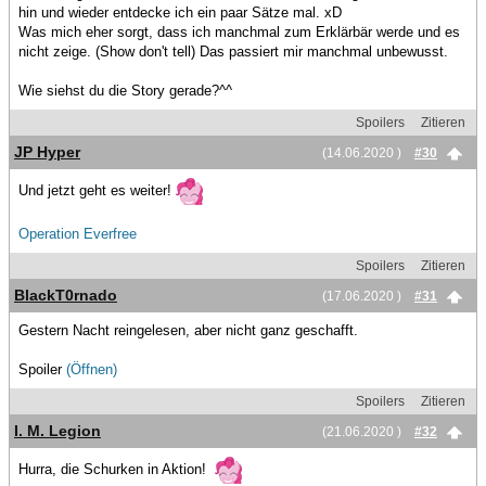
hin und wieder entdecke ich ein paar Sätze mal. xD
Was mich eher sorgt, dass ich manchmal zum Erklärbär werde und es
nicht zeige. (Show don't tell) Das passiert mir manchmal unbewusst.
Wie siehst du die Story gerade?^^
Spoilers
Zitieren
JP Hyper
(14.06.2020 )
#30
Und jetzt geht es weiter!
Operation Everfree
Spoilers
Zitieren
BlackT0rnado
(17.06.2020 )
#31
Gestern Nacht reingelesen, aber nicht ganz geschafft.
Spoiler
(Öffnen)
Spoilers
Zitieren
I. M. Legion
(21.06.2020 )
#32
Hurra, die Schurken in Aktion!