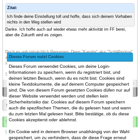
Zitat:
Ich finde deine Einstellung toll und hoffe, dass sich deinem Vorhaben
nichts in den Weg stellen wird
Danke. Ich hoffe auch auf wieder etwas mehr aktivität im FF berei,
aber die Zukunft wird es zeigen.
Doch es gab tatsächlich Regungen. Denn "Karotte" aka "Schl4fmütze"
Dieses Forum nutzt Cookies
aus meinem FF Server, hat diese Szene gezeichnet, die aus Kapitel 3
stammt:
Dieses Forum verwendet Cookies, um deine Login-
Informationen zu speichern, wenn du registriert bist, und
Spoiler
(Öffnen)
deinen letzten Besuch, wenn du es nicht bist. Cookies sind
Spoilers
Zitieren
kleine Textdokumente, die auf deinem Computer gespeichert
sind; Die von diesem Forum gesetzten Cookies düfen nur auf
«
Ein Thema zurück
|
Ein Thema vor
»
dieser Website verwendet werden und stellen kein
Sicherheitsrisiko dar. Cookies auf diesem Forum speichern
Seite:
«
2
»
auch die spezifischen Themen, die du gelesen hast und wann
du zum letzten Mal gelesen hast. Bitte bestätige, ob du diese
Cookies akzeptierst oder ablehnst.
Thema abonnieren
Ein Cookie wird in deinem Browser unabhängig von der Wahl
Spoilers
gespeichert, um zu verhindern, dass dir diese Frage erneut