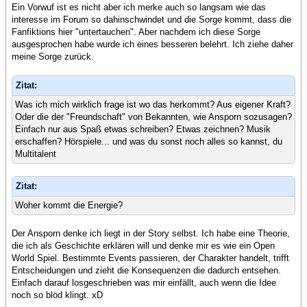
Ein Vorwuf ist es nicht aber ich merke auch so langsam wie das
interesse im Forum so dahinschwindet und die Sorge kommt, dass die
Fanfiktions hier "untertauchen". Aber nachdem ich diese Sorge
ausgesprochen habe wurde ich eines besseren belehrt. Ich ziehe daher
meine Sorge zurück.
Zitat:
Was ich mich wirklich frage ist wo das herkommt? Aus eigener Kraft?
Oder die der "Freundschaft" von Bekannten, wie Ansporn sozusagen?
Einfach nur aus Spaß etwas schreiben? Etwas zeichnen? Musik
erschaffen? Hörspiele... und was du sonst noch alles so kannst, du
Multitalent
Zitat:
Woher kommt die Energie?
Der Ansporn denke ich liegt in der Story selbst. Ich habe eine Theorie,
die ich als Geschichte erklären will und denke mir es wie ein Open
World Spiel. Bestimmte Events passieren, der Charakter handelt, trifft
Entscheidungen und zieht die Konsequenzen die dadurch entsehen.
Einfach darauf losgeschrieben was mir einfällt, auch wenn die Idee
noch so blöd klingt. xD