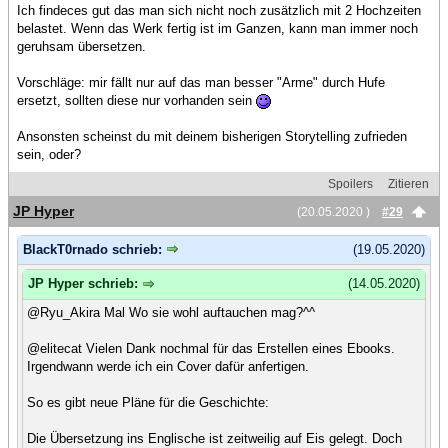
Ich findeces gut das man sich nicht noch zusätzlich mit 2 Hochzeiten
belastet. Wenn das Werk fertig ist im Ganzen, kann man immer noch
geruhsam übersetzen.
Vorschläge: mir fällt nur auf das man besser "Arme" durch Hufe
ersetzt, sollten diese nur vorhanden sein
Ansonsten scheinst du mit deinem bisherigen Storytelling zufrieden
sein, oder?
Spoilers
Zitieren
JP Hyper
(20.05.2020 )
#29
BlackT0rnado schrieb:
(19.05.2020)
JP Hyper schrieb:
(14.05.2020)
@Ryu_Akira Mal Wo sie wohl auftauchen mag?^^
@elitecat Vielen Dank nochmal für das Erstellen eines Ebooks.
Irgendwann werde ich ein Cover dafür anfertigen.
So es gibt neue Pläne für die Geschichte:
Die Übersetzung ins Englische ist zeitweilig auf Eis gelegt. Doch