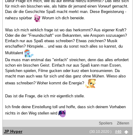
Dafür Frage ich mich, wie du auf einmal hierzu kommst? Das liest sich
für mich ein bisschen wie, als hätte dir jemand einen Vorwurf gemacht.
Das dir die Geschichte Spaß macht merkt man. Diese Begeisterung -
nahezu spürbar
Worum ich dich beneide.
Was ich mich wirklich frage ist wo das herkommt? Aus eigener Kraft?
Oder die der "Freundschaft" von Bekannten, wie Ansporn sozusagen?
Einfach nur aus Spaß etwas schreiben? Etwas zeichnen? Musik
erschaffen? Hörspiele... und was du sonst noch alles so kannst, du
Multitalent
Da muss man erstmal das "einfach" streichen, denn das alles erfordert
schon ein bisschen Geist. Einfach nur aus Spaß kann man Essen,
Spielchen spielen, Filme gucken oder kurz eben konsumieren. Da
macht man auch was für sich und das ganz ohne Mühen. Wieso also
etwas schreiben? Woher kommt die Energie?
Das ist die Frage, die ich mir eigentlich stelle.
Ich finde deine Einstellung toll und hoffe, dass sich deinem Vorhaben
nichts in den Weg stellen wird
Spoilers
Zitieren
JP Hyper
(30.10.2020 )
#40