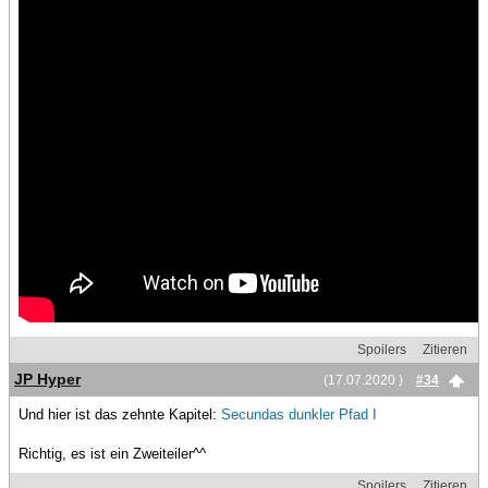
Spoilers
Zitieren
JP Hyper
(17.07.2020 )
#34
Und hier ist das zehnte Kapitel:
Secundas dunkler Pfad I
Richtig, es ist ein Zweiteiler^^
Spoilers
Zitieren