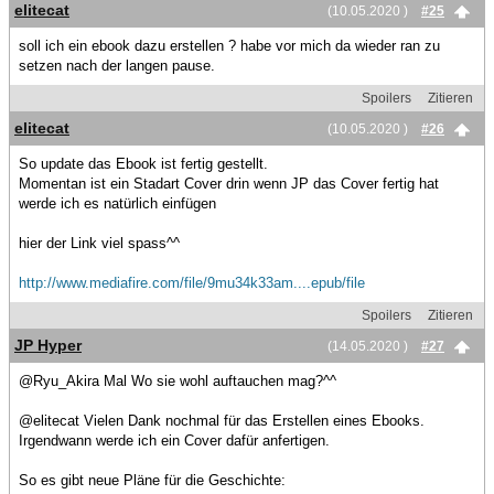
elitecat
(10.05.2020 )
#25
soll ich ein ebook dazu erstellen ? habe vor mich da wieder ran zu
setzen nach der langen pause.
Spoilers
Zitieren
elitecat
(10.05.2020 )
#26
So update das Ebook ist fertig gestellt.
Momentan ist ein Stadart Cover drin wenn JP das Cover fertig hat
werde ich es natürlich einfügen
hier der Link viel spass^^
http://www.mediafire.com/file/9mu34k33am....epub/file
Spoilers
Zitieren
JP Hyper
(14.05.2020 )
#27
@Ryu_Akira Mal Wo sie wohl auftauchen mag?^^
@elitecat Vielen Dank nochmal für das Erstellen eines Ebooks.
Irgendwann werde ich ein Cover dafür anfertigen.
So es gibt neue Pläne für die Geschichte: