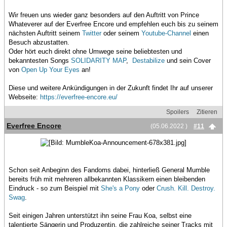
Wir freuen uns wieder ganz besonders auf den Auftritt von Prince
Whateverer auf der Everfree Encore und empfehlen euch bis zu seinem
nächsten Auftritt seinem
Twitter
oder seinem
Youtube-Channel
einen
Besuch abzustatten.
Oder hört euch direkt ohne Umwege seine beliebtesten und
bekanntesten Songs
SOLIDARITY MAP
,
Destabilize
und sein Cover
von
Open Up Your Eyes
an!
Diese und weitere Ankündigungen in der Zukunft findet Ihr auf unserer
Webseite:
https://everfree-encore.eu/
Spoilers
Zitieren
Everfree Encore
(05.06.2022 )
#11
Schon seit Anbeginn des Fandoms dabei, hinterließ General Mumble
bereits früh mit mehreren allbekannten Klassikern einen bleibenden
Eindruck - so zum Beispiel mit
She's a Pony
oder
Crush. Kill. Destroy.
Swag
.
Seit einigen Jahren unterstützt ihn seine Frau Koa, selbst eine
talentierte Sängerin und Produzentin, die zahlreiche seiner Tracks mit