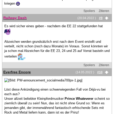
kriegen
Spoilers
Zitieren
Railway Dash
(20.04.2022 )
#9
Es wird sicher eines geben - nachdem die EE 22 stattgefunden hat
Abzeichen werden grundsätzlich erst nach dem Event erstellt und
verteilt, nicht schon (noch dazu Monate) im Voraus. Sonst könnten wir
ja schon mal Abzeichen für die EE 23, 24 und 25 auf Vorrat basteln und
verteilen
Spoilers
Zitieren
Everfree Encore
(14.05.2022 )
#10
Löst diese Ankündigung einen schwerwiegenden Fall von Déjà-vu bei
euch aus?
Unser allzeit beliebter Kleinpferdmusiker
Prince Whateverer
scheint so
ziemlich überall zu sein! Nun, das ist nicht ohne Grund so: Wenn es
jemanden gibt, der immerwährend fantastisch erfrischende Sets mit
Rock und Metal liefern kann, dann ist es der Prinz!