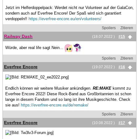
Jetzt im Helferdoppelpack: Werdet nicht nur Volunteer auf der GalaCon,
sondern auch auf Everfree Encore! Der Spaß wird sich garantiert
verdoppeln!!
https://everfree-encore.eu/en/volunteers/
Spoilers
Zitieren
Railway Dash
(18.07.2022 )
#15
Würde, aber real life sagt Nein...
Spoilers
Zitieren
Everfree Encore
(19.07.2022 )
#16
Endlich können wir weitere Musiker ankündigen.
RE:MAKE
kommt zu
Everfree Encore 2022! Diese Rock-Band aus Großbritannien ist schon
lange in diesem Fandom und so lang ist ihre Musikgeschichte. Check
sie aus!
https://everfree-encore.eu/de/remake/
Spoilers
Zitieren
Everfree Encore
(10.08.2022 )
#17