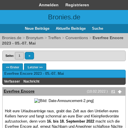
Anmelden
Registrieren
Bronies.de
Neue Beiträge
Aktuelle Beiträge
Suche
Bronies.de
>
Bronytum
>
Treffen
>
Conventions
>
Everfree Encore
2023 - 05.-07. Mai
Seite:
1
»
<< Erster
Letzter >>
Everfree Encore 2023 - 05.-07. Mai
Verfasser
Nachricht
Everfree Encore
(10.02.2022 )
#1
Holt eure Urlaubsanträge raus, grabt das Zelt aus den Untiefen eures
Kellers hervor und fangt schonmal an eure Bier und Kleinpferdvorräte
aufzustocken, denn vom
16. bis 18. September 2022
macht sich die
Everfree Encore auf, erneut Nachbarn und Anwohner schlaflose Nächte