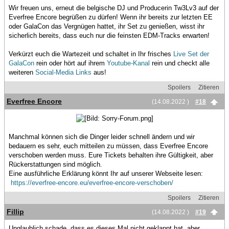
Wir freuen uns, erneut die belgische DJ und Producerin Tw3Lv3 auf der
Everfree Encore begrüßen zu dürfen! Wenn ihr bereits zur letzten EE
oder GalaCon das Vergnügen hattet, ihr Set zu genießen, wisst ihr
sicherlich bereits, dass euch nur die feinsten EDM-Tracks erwarten!
Verkürzt euch die Wartezeit und schaltet in Ihr frisches
Live Set der
GalaCon
rein oder hört auf ihrem
Youtube-Kanal
rein und checkt alle
weiteren
Social-Media Links
aus!
Spoilers
Zitieren
Everfree Encore
(14.08.2022 )
#18
Manchmal können sich die Dinger leider schnell ändern und wir
bedauern es sehr, euch mitteilen zu müssen, dass Everfree Encore
verschoben werden muss. Eure Tickets behalten ihre Gültigkeit, aber
Rückerstattungen sind möglich.
Eine ausführliche Erklärung könnt Ihr auf unserer Webseite lesen:
https://everfree-encore.eu/everfree-encore-verschoben/
Spoilers
Zitieren
Fillip
(14.08.2022 )
#19
Unglaublich schade, dass es dieses Mal nicht geklappt hat, aber