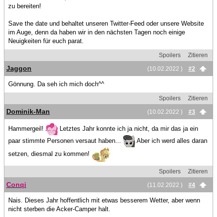
zu bereiten!
Save the date und behaltet unseren Twitter-Feed oder unsere Website
im Auge, denn da haben wir in den nächsten Tagen noch einige
Neuigkeiten für euch parat.
Spoilers
Zitieren
Jaggon
(10.02.2022 )
#2
Gönnung. Da seh ich mich doch^^
Spoilers
Zitieren
Dominik-Man
(10.02.2022 )
#3
Hammergeil!
Letztes Jahr konnte ich ja nicht, da mir das ja ein
paar stimmte Personen versaut haben...
Aber ich werd alles daran
setzen, diesmal zu kommen!
Spoilers
Zitieren
Conqi
(11.02.2022 )
#4
Nais. Dieses Jahr hoffentlich mit etwas besserem Wetter, aber wenn
nicht sterben die Acker-Camper halt.