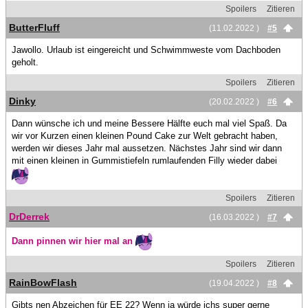
Spoilers
Zitieren
ButterFluff
(11.02.2022 )
#5
Jawollo. Urlaub ist eingereicht und Schwimmweste vom Dachboden
geholt.
Spoilers
Zitieren
Dinky
(20.02.2022 )
#6
Dann wünsche ich und meine Bessere Hälfte euch mal viel Spaß. Da
wir vor Kurzen einen kleinen Pound Cake zur Welt gebracht haben,
werden wir dieses Jahr mal aussetzen. Nächstes Jahr sind wir dann
mit einen kleinen in Gummistiefeln rumlaufenden Filly wieder dabei
Spoilers
Zitieren
DrDerrek
(16.03.2022 )
#7
Dann pinnen wir hier mal an
Spoilers
Zitieren
RainBowFlash
(19.04.2022 )
#8
Gibts nen Abzeichen für EE 22? Wenn ja würde ichs super gerne