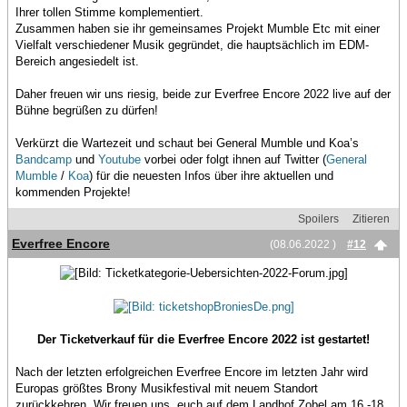
Ihrer tollen Stimme komplementiert.
Zusammen haben sie ihr gemeinsames Projekt Mumble Etc mit einer
Vielfalt verschiedener Musik gegründet, die hauptsächlich im EDM-
Bereich angesiedelt ist.
Daher freuen wir uns riesig, beide zur Everfree Encore 2022 live auf der
Bühne begrüßen zu dürfen!
Verkürzt die Wartezeit und schaut bei General Mumble und Koa’s
Bandcamp
und
Youtube
vorbei oder folgt ihnen auf Twitter (
General
Mumble
/
Koa
) für die neuesten Infos über ihre aktuellen und
kommenden Projekte!
Spoilers
Zitieren
Everfree Encore
(08.06.2022 )
#12
Der Ticketverkauf für die Everfree Encore 2022 ist gestartet!
Nach der letzten erfolgreichen Everfree Encore im letzten Jahr wird
Europas größtes Brony Musikfestival mit neuem Standort
zurückkehren. Wir freuen uns, euch auf dem Landhof Zobel am 16 -18.