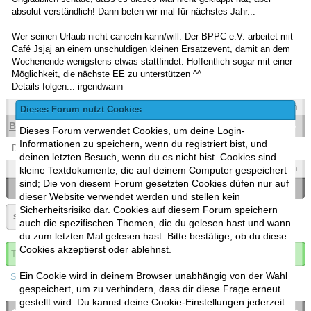
absolut verständlich! Dann beten wir mal für nächstes Jahr...
Wer seinen Urlaub nicht canceln kann/will: Der BPPC e.V. arbeitet mit
Café Jsjaj an einem unschuldigen kleinen Ersatzevent, damit an dem
Wochenende wenigstens etwas stattfindet. Hoffentlich sogar mit einer
Möglichkeit, die nächste EE zu unterstützen ^^
Details folgen... irgendwann
Spoilers
Zitieren
Dieses Forum nutzt Cookies
BlackT0rnado
(14.08.2022 )
#20
Dieses Forum verwendet Cookies, um deine Login-
Informationen zu speichern, wenn du registriert bist, und
Das ist bedauerlich das es nicht geklappt hat.
deinen letzten Besuch, wenn du es nicht bist. Cookies sind
Spoilers
Zitieren
kleine Textdokumente, die auf deinem Computer gespeichert
sind; Die von diesem Forum gesetzten Cookies düfen nur auf
«
Ein Thema zurück
|
Ein Thema vor
»
dieser Website verwendet werden und stellen kein
Sicherheitsrisiko dar. Cookies auf diesem Forum speichern
Seite:
1
»
auch die spezifischen Themen, die du gelesen hast und wann
du zum letzten Mal gelesen hast. Bitte bestätige, ob du diese
Cookies akzeptierst oder ablehnst.
Thema abonnieren
Ein Cookie wird in deinem Browser unabhängig von der Wahl
Spoilers
gespeichert, um zu verhindern, dass dir diese Frage erneut
gestellt wird. Du kannst deine Cookie-Einstellungen jederzeit