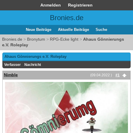
Anmelden
Registrieren
Bronies.de
Neue Beiträge
Aktuelle Beiträge
Suche
Bronies.de
>
Bronytum
>
RPG-Ecke light
>
Ahaus Gönnierungs
e.V. Roleplay
Ahaus Gönnierungs e.V. Roleplay
Verfasser
Nachricht
Nimble
(09.04.2022 )
#1