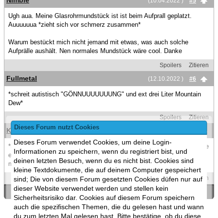
Nimble
(10.04.2022 )
#5
Ugh aua. Meine Glasrohrmundstück ist ist beim Aufprall geplatzt.
Auuuuuua *zieht sich vor schmerz zusammen*
Warum bestückt mich nicht jemand mit etwas, was auch solche
Aufprälle aushält. Nen normales Mundstück wäre cool. Danke
Spoilers
Zitieren
Fullmetal
(12.10.2022 )
#6
*schreit autistisch "GÖNNUUUUUUUNG" und ext drei Liter Mountain
Dew*
Spoilers
Zitieren
Dieses Forum nutzt Cookies
Kralle
(26.10.2022 )
#7
Dieses Forum verwendet Cookies, um deine Login-
*boahhhhhhh geil eh, lass Shisha rauchen man! nächstes Wochenende
Informationen zu speichern, wenn du registriert bist, und
einfach schon wieder Shisha - die GÖNNUNG explodiert einfach in
deinen letzten Besuch, wenn du es nicht bist. Cookies sind
meinem Mund*
kleine Textdokumente, die auf deinem Computer gespeichert
Spoilers
Zitieren
sind; Die von diesem Forum gesetzten Cookies düfen nur auf
dieser Website verwendet werden und stellen kein
«
Ein Thema zurück
|
Ein Thema vor
»
Sicherheitsrisiko dar. Cookies auf diesem Forum speichern
auch die spezifischen Themen, die du gelesen hast und wann
du zum letzten Mal gelesen hast. Bitte bestätige, ob du diese