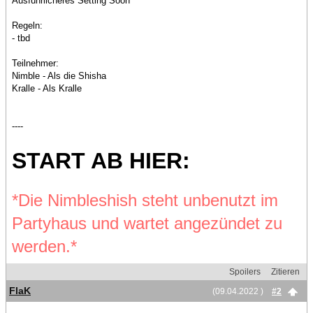
Ausführlicheres Setting Soon™
Regeln:
- tbd
Teilnehmer:
Nimble - Als die Shisha
Kralle - Als Kralle
----
START AB HIER:
*Die Nimbleshish steht unbenutzt im
Partyhaus und wartet angezündet zu
werden.*
Spoilers
Zitieren
FlaK
(09.04.2022 )
#2