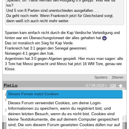
Spanien, uff. Hätte niemals den Ausgang 0:0 getippt. Was war da
los?
Und 5 von 8 Partien sind unentschieden ausgefallen. . .
Da geht noch mehr. Wenn Frankreich jetzt für Gleichstand sorgt,
dann weiß ich auch nicht mehr weiter.
Spanien kam einfach nicht durch die Kap Verdische Verteidigung und
hinten war ein Überaschungstorwart der alles gehalten hat
Das ist moralisch ein Sieg für Kap Verde.
Frankreich hat 3:1 gegen den Senegal gewonnen.
Norwegen 4:1 gegen den Irak.
Argentinien hat 3:0 gegen Algerien gespielt. Hier muss man sagen: alle
3 Tore hat Messi gemacht und Messi hat jetzt 16 WM Tore, genau wie
Klose.
Spoilers
Zitieren
Piet.Lu
(17.06.2026 )
#20
Dieses Forum nutzt Cookies
Christiano Ronaldo
Portugal kommt gegen die DR Kongo, die ihr erstes
WM-Tor ever geschossen haben, nicht über ein Remis hinaus.
Dieses Forum verwendet Cookies, um deine Login-
Informationen zu speichern, wenn du registriert bist, und
Samma, wird das eine WM der Unentschieden?
deinen letzten Besuch, wenn du es nicht bist. Cookies sind
Spoilers
Zitieren
kleine Textdokumente, die auf deinem Computer gespeichert
sind; Die von diesem Forum gesetzten Cookies düfen nur auf
«
Ein Thema zurück
|
Ein Thema vor
»