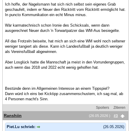
Ich hoffe, der Nagelsmann hat sich nich selbst sein eigenes Grab
geschaufelt, indem er Neuer den Rücktritt vom Rücktritt ermöglicht hat.
In puncto Kommunikation ein echt Minus minus.
Wär karmatechnisch schon Ironie des Schicksals, wenn dann
ausgerechnet Neuer durch 'n Torwartpatzer das WM-Aus besiegelte.
All das Frotzeln beiseite, hat mich an sich eine WM wohl noch seltener
weniger tangiert als diese. Kann ich Landesfußball ja deutlich weniger
als Vereinsfußball abgewinnen.
Aber Losglück hatte die Mannschaft ja meist in den Vorrundengruppen,
auch wenn das 2018 und 2022 echt wenig geholfen hat.
Bestünde denn im Allgemeinen Interesse an einem Tippspiel?
Dann würd ich eins bei Kicktipp zusammenschustern, ich sag mal, ab
4 Personen macht's Sinn.
Spoilers
Zitieren
Ranshiin
(26.05.2026 )
#3
Piet.Lu schrieb:
(26.05.2026)