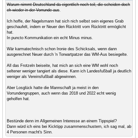
Warum nimmt Deutschland da eigentlich noch teil, die scheiden doch
eh wieder in der Vorrunde aus
.
Ich hoffe, der Nagelsmann hat sich nich selbst sein eigenes Grab
geschaufelt, indem er Neuer den Rücktritt vom Rücktritt ermöglicht
hat.
In puncto Kommunikation ein echt Minus minus.
Wär karmatechnisch schon Ironie des Schicksals, wenn dann
ausgerechnet Neuer durch 'n Torwartpatzer das WM-Aus besiegelte.
All das Frotzeln beiseite, hat mich an sich eine WM wohl noch
seltener weniger tangiert als diese. Kann ich Landesfußball ja deutlich
weniger als Vereinsfußball abgewinnen.
Aber Losglück hatte die Mannschaft ja meist in den
Vorrundengruppen, auch wenn das 2018 und 2022 echt wenig
geholfen hat.
Bestünde denn im Allgemeinen Interesse an einem Tippspiel?
Dann würd ich eins bei Kicktipp zusammenschustern, ich sag mal, ab
4 Personen macht's Sinn.