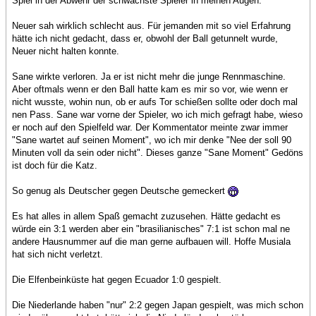
Spiel in der Abwehr der schwächste Spieler in meinen Augen.
Neuer sah wirklich schlecht aus. Für jemanden mit so viel Erfahrung
hätte ich nicht gedacht, dass er, obwohl der Ball getunnelt wurde,
Neuer nicht halten konnte.
Sane wirkte verloren. Ja er ist nicht mehr die junge Rennmaschine.
Aber oftmals wenn er den Ball hatte kam es mir so vor, wie wenn er
nicht wusste, wohin nun, ob er aufs Tor schießen sollte oder doch mal
nen Pass. Sane war vorne der Spieler, wo ich mich gefragt habe, wieso
er noch auf den Spielfeld war. Der Kommentator meinte zwar immer
"Sane wartet auf seinen Moment", wo ich mir denke "Nee der soll 90
Minuten voll da sein oder nicht". Dieses ganze "Sane Moment" Gedöns
ist doch für die Katz.
So genug als Deutscher gegen Deutsche gemeckert
Es hat alles in allem Spaß gemacht zuzusehen. Hätte gedacht es
würde ein 3:1 werden aber ein "brasilianisches" 7:1 ist schon mal ne
andere Hausnummer auf die man gerne aufbauen will. Hoffe Musiala
hat sich nicht verletzt.
Die Elfenbeinküste hat gegen Ecuador 1:0 gespielt.
Die Niederlande haben "nur" 2:2 gegen Japan gespielt, was mich schon