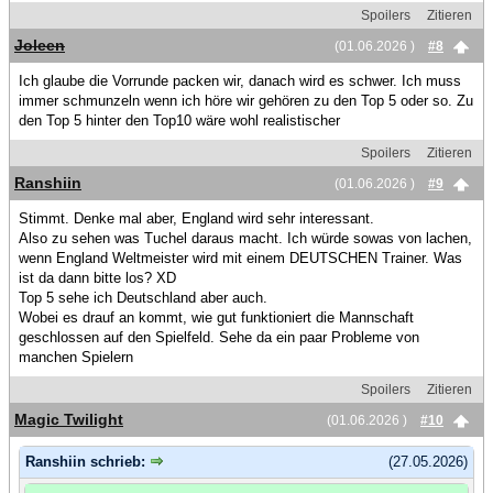
Spoilers
Zitieren
Joleen
(01.06.2026 )
#8
Ich glaube die Vorrunde packen wir, danach wird es schwer. Ich muss
immer schmunzeln wenn ich höre wir gehören zu den Top 5 oder so. Zu
den Top 5 hinter den Top10 wäre wohl realistischer
Spoilers
Zitieren
Ranshiin
(01.06.2026 )
#9
Stimmt. Denke mal aber, England wird sehr interessant.
Also zu sehen was Tuchel daraus macht. Ich würde sowas von lachen,
wenn England Weltmeister wird mit einem DEUTSCHEN Trainer. Was
ist da dann bitte los? XD
Top 5 sehe ich Deutschland aber auch.
Wobei es drauf an kommt, wie gut funktioniert die Mannschaft
geschlossen auf den Spielfeld. Sehe da ein paar Probleme von
manchen Spielern
Spoilers
Zitieren
Magic Twilight
(01.06.2026 )
#10
Ranshiin schrieb:
(27.05.2026)