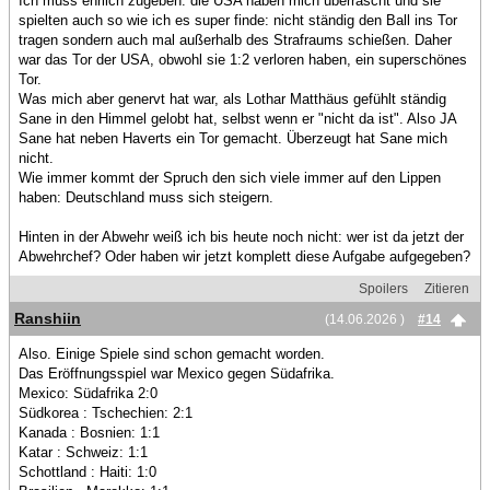
Ich muss ehrlich zugeben: die USA haben mich überrascht und sie
spielten auch so wie ich es super finde: nicht ständig den Ball ins Tor
tragen sondern auch mal außerhalb des Strafraums schießen. Daher
war das Tor der USA, obwohl sie 1:2 verloren haben, ein superschönes
Tor.
Was mich aber genervt hat war, als Lothar Matthäus gefühlt ständig
Sane in den Himmel gelobt hat, selbst wenn er "nicht da ist". Also JA
Sane hat neben Haverts ein Tor gemacht. Überzeugt hat Sane mich
nicht.
Wie immer kommt der Spruch den sich viele immer auf den Lippen
haben: Deutschland muss sich steigern.
Hinten in der Abwehr weiß ich bis heute noch nicht: wer ist da jetzt der
Abwehrchef? Oder haben wir jetzt komplett diese Aufgabe aufgegeben?
Spoilers
Zitieren
Ranshiin
(14.06.2026 )
#14
Also. Einige Spiele sind schon gemacht worden.
Das Eröffnungsspiel war Mexico gegen Südafrika.
Mexico: Südafrika 2:0
Südkorea : Tschechien: 2:1
Kanada : Bosnien: 1:1
Katar : Schweiz: 1:1
Schottland : Haiti: 1:0