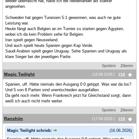
wieder überrascht hat, hätte ich die Niederländer als stärker
angesehen.
Schweden hat gegen Tunesien 5:1 gewonnen, was auch ne gute
Leistung war.
Heute fängt auch Belgien an im Turnier zu starten gegen Ägypten,
wobei ich da kein Problem sehe für Belgien.
Iran spielt gegen Neuseeland.
Und auch spielt heute Spanien gegen Kap Verde.
Saudi Arabien spielt gegen Uruguay. Sehe Spanien und Uruguay als
klare Sieger bei der jeweiligen Partie.
Spoilers
Zitieren
Magic Twilight
(16.06.2026 )
#18
Spanien, uff. Hätte niemals den Ausgang 0:0 getippt. Was war da los?
Und 5 von 8 Partien sind unentschieden ausgefallen. . .
Da geht noch mehr. Wenn Frankreich jetzt für Gleichstand sorgt, dann
weiß ich auch nicht mehr weiter.
Spoilers
Zitieren
Ranshiin
(17.06.2026 )
#19
Magic Twilight schrieb:
(16.06.2026)