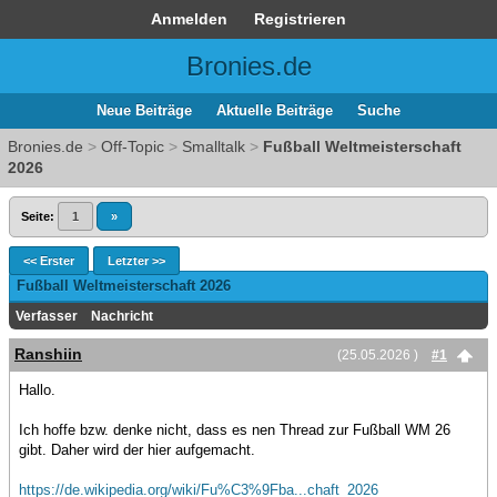
Anmelden
Registrieren
Bronies.de
Neue Beiträge
Aktuelle Beiträge
Suche
Bronies.de
>
Off-Topic
>
Smalltalk
>
Fußball Weltmeisterschaft
2026
Seite:
1
»
<< Erster
Letzter >>
Fußball Weltmeisterschaft 2026
Verfasser
Nachricht
Ranshiin
(25.05.2026 )
#1
Hallo.
Ich hoffe bzw. denke nicht, dass es nen Thread zur Fußball WM 26
gibt. Daher wird der hier aufgemacht.
https://de.wikipedia.org/wiki/Fu%C3%9Fba...chaft_2026