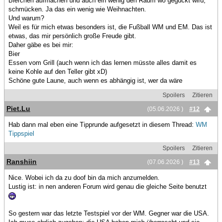
Bierchen aufmachen und auch ein wenig den Raum wo geguckt wird,
schmücken. Ja das ein wenig wie Weihnachten.
Und warum?
Weil es für mich etwas besonders ist, die Fußball WM und EM. Das ist
etwas, das mir persönlich große Freude gibt.
Daher gäbe es bei mir:
Bier
Essen vom Grill (auch wenn ich das lernen müsste alles damit es
keine Kohle auf den Teller gibt xD)
Schöne gute Laune, auch wenn es abhängig ist, wer da wäre
Spoilers
Zitieren
Piet.Lu
(05.06.2026 )
#12
Hab dann mal eben eine Tipprunde aufgesetzt in diesem Thread:
WM
Tippspiel
Spoilers
Zitieren
Ranshiin
(07.06.2026 )
#13
Nice. Wobei ich da zu doof bin da mich anzumelden.
Lustig ist: in nen anderen Forum wird genau die gleiche Seite benutzt
So gestern war das letzte Testspiel vor der WM. Gegner war die USA.