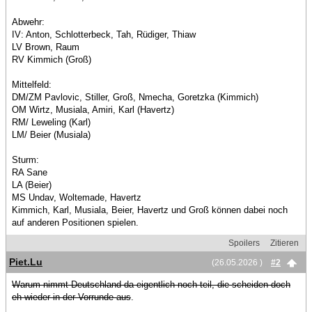
Abwehr:
IV: Anton, Schlotterbeck, Tah, Rüdiger, Thiaw
LV Brown, Raum
RV Kimmich (Groß)
Mittelfeld:
DM/ZM Pavlovic, Stiller, Groß, Nmecha, Goretzka (Kimmich)
OM Wirtz, Musiala, Amiri, Karl (Havertz)
RM/ Leweling (Karl)
LM/ Beier (Musiala)
Sturm:
RA Sane
LA (Beier)
MS Undav, Woltemade, Havertz
Kimmich, Karl, Musiala, Beier, Havertz und Groß können dabei noch
auf anderen Positionen spielen.
Spoilers
Zitieren
Piet.Lu
(26.05.2026 )
#2
Warum nimmt Deutschland da eigentlich noch teil, die scheiden doch
eh wieder in der Vorrunde aus
.