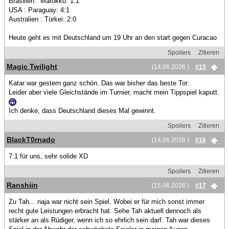
Brasilien . Marokko: 1:1
USA : Paraguay: 4:1
Australien : Türkei: 2:0
Heute geht es mit Deutschland um 19 Uhr an den start gegen Curacao
Spoilers
Zitieren
Magic Twilight
(14.06.2026 )
#15
Katar war gestern ganz schön. Das war bisher das beste Tor.
Leider aber viele Gleichstände im Turnier, macht mein Tippspiel kaputt.
Ich denke, dass Deutschland dieses Mal gewinnt.
Spoilers
Zitieren
BlackT0rnado
(14.06.2026 )
#16
7:1 für uns, sehr solide XD
Spoilers
Zitieren
Ranshiin
(15.06.2026 )
#17
Zu Tah... naja war nicht sein Spiel. Wobei er für mich sonst immer
recht gute Leistungen erbracht hat. Sehe Tah aktuell dennoch als
stärker an als Rüdiger, wenn ich so ehrlich sein darf. Tah war dieses