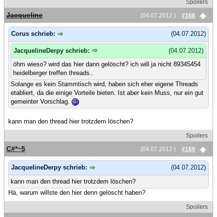
Spoilers
Jacqueline
(04.07.2012 )
#168
Corus schrieb:
(04.07.2012)
JacquelineDerpy schrieb:
(04.07.2012)
öhm wieso? wird das hier dann gelöscht? ich will ja nicht 89345454
heidelberger treffen threads..
Solange es kein Stammtisch wird, haben sich eher eigene Threads
etabliert, da die einige Vorteile bieten. Ist aber kein Muss, nur ein gut
gemeinter Vorschlag.
kann man den thread hier trotzdem löschen?
Spoilers
C#*~5
(04.07.2012 )
#169
JacquelineDerpy schrieb:
(04.07.2012)
kann man den thread hier trotzdem löschen?
Hä, warum willste den hier denn gelöscht haben?
Spoilers