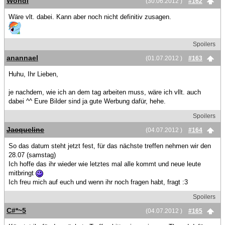
Wondi
(30.06.2012 )
#162
Wäre vlt. dabei. Kann aber noch nicht definitiv zusagen.
Spoilers
anannael
(01.07.2012 )
#163
Huhu, Ihr Lieben,
je nachdem, wie ich an dem tag arbeiten muss, wäre ich vllt. auch
dabei ^^ Eure Bilder sind ja gute Werbung dafür, hehe.
Spoilers
Jacqueline
(04.07.2012 )
#164
So das datum steht jetzt fest, für das nächste treffen nehmen wir den
28.07 (samstag)
Ich hoffe das ihr wieder wie letztes mal alle kommt und neue leute
mitbringt
Ich freu mich auf euch und wenn ihr noch fragen habt, fragt :3
Spoilers
C#*~5
(04.07.2012 )
#165