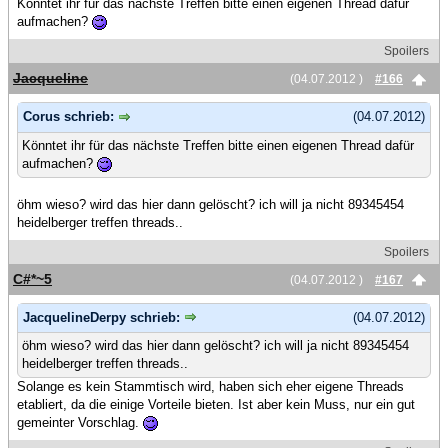
Könntet ihr für das nächste Treffen bitte einen eigenen Thread dafür
aufmachen?
Spoilers
Jacqueline
(04.07.2012 )
#166
Corus schrieb:
(04.07.2012)
Könntet ihr für das nächste Treffen bitte einen eigenen Thread dafür
aufmachen?
öhm wieso? wird das hier dann gelöscht? ich will ja nicht 89345454
heidelberger treffen threads..
Spoilers
C#*~5
(04.07.2012 )
#167
JacquelineDerpy schrieb:
(04.07.2012)
öhm wieso? wird das hier dann gelöscht? ich will ja nicht 89345454
heidelberger treffen threads..
Solange es kein Stammtisch wird, haben sich eher eigene Threads
etabliert, da die einige Vorteile bieten. Ist aber kein Muss, nur ein gut
gemeinter Vorschlag.