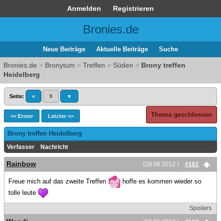
Anmelden
Registrieren
Bronies.de
Neue Beiträge
Aktuelle Beiträge
Suche
Bronies.de
>
Bronytum
>
Treffen
>
Süden
>
Brony treffen
Heidelberg
Seite:
«
9
▼
Thema geschlossen
<< Erster
Letzter >>
Brony treffen Heidelberg
Verfasser
Nachricht
Rainbow
(28.06.2012 )
#161
Freue mich auf das zweite Treffen
hoffe es kommen wieder so
tolle leute
Spoilers