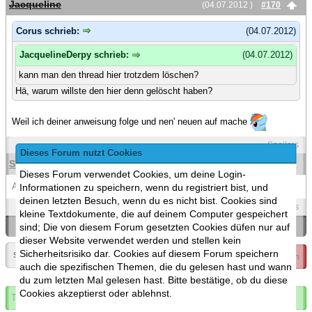
Jacqueline
(04.07.2012 )
#170
Corus schrieb:
(04.07.2012)
JacquelineDerpy schrieb:
(04.07.2012)
kann man den thread hier trotzdem löschen?
Hä, warum willste den hier denn gelöscht haben?
Weil ich deiner anweisung folge und nen' neuen auf mache
Spoilers
Dieses Forum nutzt Cookies
Saij
(04.07.2012 )
#171
Dieses Forum verwendet Cookies, um deine Login-
Auf Wunsch geschlossen.
Informationen zu speichern, wenn du registriert bist, und
deinen letzten Besuch, wenn du es nicht bist. Cookies sind
Spoilers
kleine Textdokumente, die auf deinem Computer gespeichert
sind; Die von diesem Forum gesetzten Cookies düfen nur auf
«
Ein Thema zurück
|
Ein Thema vor
»
dieser Website verwendet werden und stellen kein
Sicherheitsrisiko dar. Cookies auf diesem Forum speichern
Seite:
«
9
▼
Thema geschlossen
auch die spezifischen Themen, die du gelesen hast und wann
du zum letzten Mal gelesen hast. Bitte bestätige, ob du diese
Cookies akzeptierst oder ablehnst.
Thema abonnieren